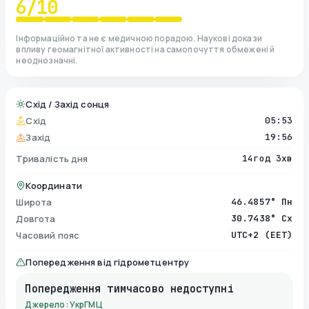
6
/10
Інформаційно та не є медичною порадою. Наукові докази
впливу геомагнітної активності на самопочуття обмежені й
неоднозначні.
Схід / Захід сонця
Схід
05:53
Захід
19:56
Тривалість дня
14год 3хв
Координати
Широта
46.4857° Пн
Довгота
30.7438° Сх
Часовий пояс
UTC+2 (EET)
Попередження від гідрометцентру
Попередження тимчасово недоступні
Джерело: УкрГМЦ