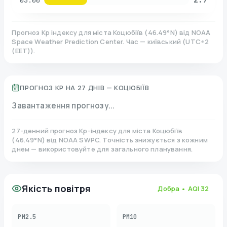
03:00
Прогноз Kp індексу для міста
Коцюбіїв
(
46.49
°N)
від NOAA
Space Weather Prediction Center. Час — київський
(
UTC+2
(EET)
).
ПРОГНОЗ KP НА 27 ДНІВ —
КОЦЮБІЇВ
Завантаження прогнозу...
27-денний прогноз Kp-індексу для міста
Коцюбіїв
(
46.49
°N)
від NOAA SWPC. Точність знижується з кожним
днем — використовуйте для загального планування.
Якість повітря
Добра
• AQI
32
PM2.5
PM10