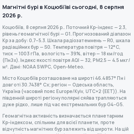
Магнітні бурі в
Коцюбіїві
сьогодні
,
8 серпня
2026 р.
Коцюбіїв
,
8 серпня 2026 р.
.
Поточний Kp-індекс
—
2.3
,
рівень геомагнітної бурі
— G
1
.
Прогнозований діапазон
Kp за добу: 0.7–5.3.
Шкала радіозатемнень
— R
0
,
шкала
радіаційних бур
— S
0
.
Температура повітря — 12°C,
тиск — 1003 гПа, вологість — 39%, вітер — 18 км/год
(ПнЗх).
Індекс якості повітря AQI — 32, PM2.5 — 4.5 мкг/
м³.
Дані
: NOAA SWPC, Open-Meteo.
Місто Коцюбіїв розташоване на широті 46.4857° Пн і
довготі 30.7438° Сх; регіон — Одеська область,
Україна (часовий пояс Europe/Kyiv, UTC+2 (EET)). На
південній широті регіону полярні сяйва трапляються
дуже рідко, лише під час екстремальних бур G4–G5.
Геомагнітна активність визначається планетарним
Kp-індексом, спільним для всієї планети, проте
відчутність магнітних бур залежить від широти. На цій