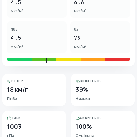
4.5
6.6
мкг/м³
мкг/м³
NO₂
O₃
4.5
79
мкг/м³
мкг/м³
ВІТЕР
ВОЛОГІСТЬ
18 км/г
39%
ПнЗх
Низька
ТИСК
ХМАРНІСТЬ
1003
100%
гПа
Суцільна