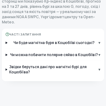
сторінці ми показуємо Kp-індекс в Коцюбіїві, прогноз
на 3 та 27 днів, рівень бурі за шкалою G, погоду, схід і
захід сонця та якість повітря — у реальному часі за
даними NOAA SWPC, Укргідрометцентру та Open-
Meteo.
ЧАСТІ ЗАПИТАННЯ
Чи буде магнітна буря в Коцюбіїві сьогодні?
▾
Чи можна побачити полярне сяйво в Коцюбіїві?
▾
Звідки беруться дані про магнітні бурі для
▾
Коцюбіїва?