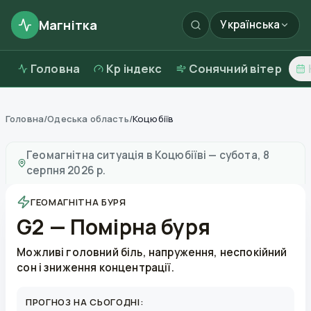
Магнітка
Українська
Головна
Kp індекс
Сонячний вітер
Головна
/
Одеська область
/
Коцюбіїв
Магнітні бурі в
Коцюбіїві
—
погода та якість повітря
Геомагнітна ситуація в
Коцюбіїві
—
субота, 8
серпня 2026 р.
ГЕОМАГНІТНА БУРЯ
G2 — Помірна буря
Можливі головний біль, напруження, неспокійний
сон і зниження концентрації.
ПРОГНОЗ НА СЬОГОДНІ: