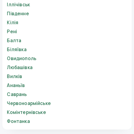
Іллічівськ
Південне
Кілія
Рені
Балта
Біляївка
Овидиополь
Любашівка
Вилків
Ананьїв
Саврань
Червоноармійське
Комінтернівське
Фонтанка