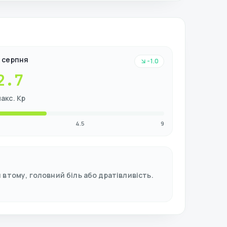
8 серпня
-1.0
2.7
акс. Kp
4.5
9
втому, головний біль або дратівливість.