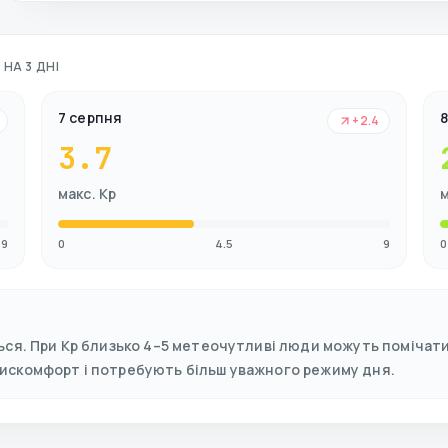
НА 3 ДНІ
7 серпня
+2.4
3.7
макс. Kp
м
9
0
4.5
9
0
ься. При Kp близько 4–5 метеочутливі люди можуть помічати 
дискомфорт і потребують більш уважного режиму дня.