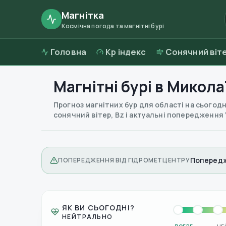
Магнітка
Космічна погода та магнітні бурі
Головна
Kp індекс
Сонячний віт
Магнітні бурі в
Миколаї
Прогноз магнітних бур для області на сьогодні
сонячний вітер, Bz і актуальні попередження
Попередж
ПОПЕРЕДЖЕННЯ ВІД ГІДРОМЕТЦЕНТРУ
ЯК ВИ СЬОГОДНІ?
НЕЙТРАЛЬНО