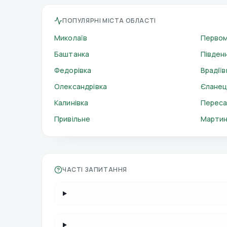
ПОПУЛЯРНІ МІСТА ОБЛАСТІ
Миколаїв
Первом
Баштанка
Півден
Федорівка
Врадіїв
Олександрівка
Єланец
Калинівка
Переса
Привільне
Мартин
ЧАСТІ ЗАПИТАННЯ