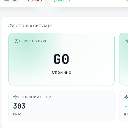
ЙТРАЛЬНО
ПОГАНО
ДОБРЕ 0%
ПОТОЧНА СИТУАЦІЯ
G-РІВЕНЬ БУРІ
G
0
Спокійно
СОНЯЧНИЙ ВІТЕР
303
км/с
н