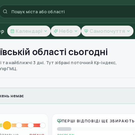
ер
Календарі
Небо
Самопочуття
вській області
сьогодні
 та найближчі 3 дні. Тут зібрані поточний Kp-індекс,
 УкрГМЦ.
ень немає
ПЕРШІ ВІДПОВІДІ ЩЕ ЗБИРАЮТ