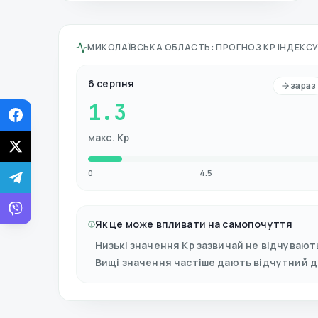
МИКОЛАЇВСЬКА ОБЛАСТЬ
:
ПРОГНОЗ KP ІНДЕКСУ 
6 серпня
зараз
1.3
макс. Kp
0
4.5
Як це може впливати на самопочуття
Низькі значення Kp зазвичай не відчувают
Вищі значення частіше дають відчутний 