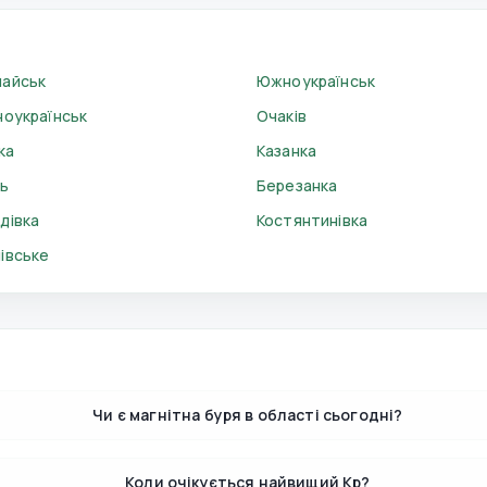
айськ
Южноукраїнськ
ноукраїнськ
Очаків
ка
Казанка
ь
Березанка
дівка
Костянтинівка
івське
Чи є магнітна буря в області сьогодні?
Коли очікується найвищий Kp?