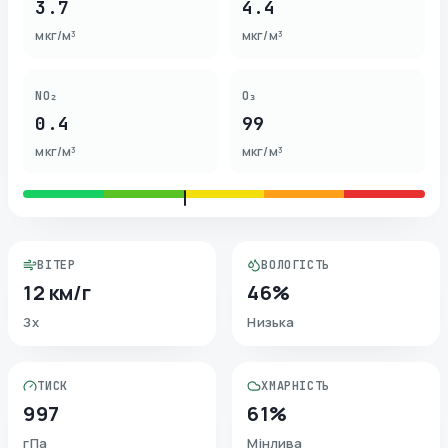
3.7
4.4
мкг/м³
мкг/м³
NO₂
O₃
0.4
99
мкг/м³
мкг/м³
ВІТЕР
ВОЛОГІСТЬ
12 км/г
46%
Зх
Низька
ТИСК
ХМАРНІСТЬ
997
61%
гПа
Мінлива