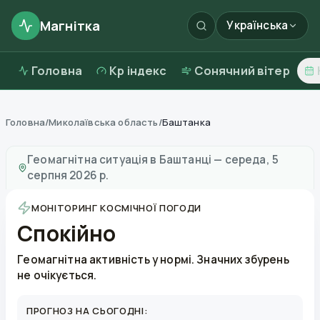
Магнітка
Українська
Головна
Kp індекс
Сонячний вітер
Головна
/
Миколаївська область
/
Баштанка
Магнітні бурі в
Баштанці
—
погода та якість повітря
Геомагнітна ситуація в
Баштанці
—
середа, 5
серпня 2026 р.
МОНІТОРИНГ КОСМІЧНОЇ ПОГОДИ
Спокійно
Геомагнітна активність у нормі. Значних збурень
не очікується.
ПРОГНОЗ НА СЬОГОДНІ: