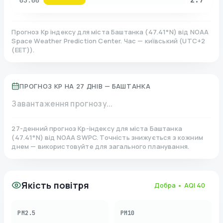
03:00
Прогноз Kp індексу для міста
Баштанка
(
47.41
°N)
від NOAA
Space Weather Prediction Center. Час — київський
(
UTC+2
(EET)
).
ПРОГНОЗ KP НА 27 ДНІВ —
БАШТАНКА
Завантаження прогнозу...
27-денний прогноз Kp-індексу для міста
Баштанка
(
47.41
°N)
від NOAA SWPC. Точність знижується з кожним
днем — використовуйте для загального планування.
Якість повітря
Добра
• AQI
40
PM2.5
PM10