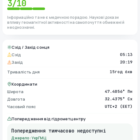
3
/10
Інформаційно та не є медичною порадою. Наукові докази
впливу геомагнітної активності на самопочуття обмежені й
неоднозначні.
Схід / Захід сонця
Схід
05:13
Захід
20:19
Тривалість дня
15год 6хв
Координати
Широта
47.4056° Пн
Довгота
32.4375° Сх
Часовий пояс
UTC+2 (EET)
Попередження від гідрометцентру
Попередження тимчасово недоступні
Джерело: УкрГМЦ