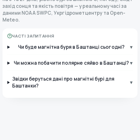
захід сонця та якість повітря — у реальному часі за
даними NOAA SWPC, Укргідрометцентру та Open-
Meteo.
ЧАСТІ ЗАПИТАННЯ
Чи буде магнітна буря в Баштанці сьогодні?
▾
Чи можна побачити полярне сяйво в Баштанці?
▾
Звідки беруться дані про магнітні бурі для
▾
Баштанки?