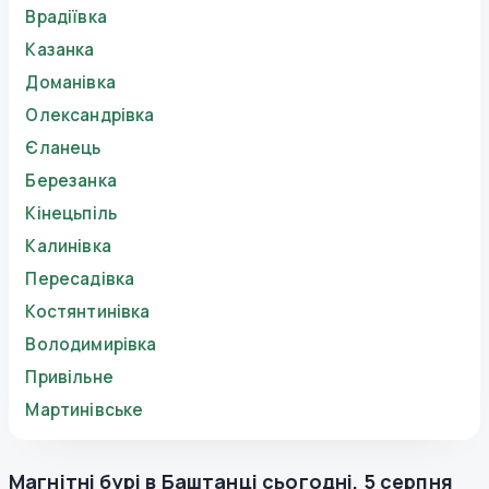
Врадіївка
Казанка
Доманівка
Олександрівка
Єланець
Березанка
Кінецьпіль
Калинівка
Пересадівка
Костянтинівка
Володимирівка
Привільне
Мартинівське
Магнітні бурі в
Баштанці
сьогодні
,
5 серпня