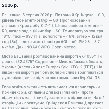
2026 р.
Баштанка
,
5 серпня 2026 р.
.
Поточний Kp-індекс
—
0.0
,
рівень геомагнітної бурі
— G
0
.
Прогнозований
діапазон Kp за добу: 0.7–1.7.
Шкала радіозатемнень
—
R
0
,
шкала радіаційних бур
— S
0
.
Температура повітря —
18°C, тиск — 997 гПа, вологість — 46%, вітер — 12 км/
год (Зх).
Індекс якості повітря AQI — 40, PM2.5 — 3.7
мкг/м³.
Дані
: NOAA SWPC, Open-Meteo.
Місто Баштанка розташоване на широті 47.4056° Пн і
довготі 32.4375° Сх; регіон — Миколаївська область,
Україна (часовий пояс Europe/Kyiv, UTC+2 (EET)). На
південній широті регіону полярні сяйва трапляються
дуже рідко, лише під час екстремальних бур G4–G5.
Геомагнітна активність визначається планетарним
Kp-індексом, спільним для всієї планети, проте
відчутність магнітних бур залежить від широти. На цій
сторінці ми показуємо Kp-індекс в Баштанці, прогноз
на 3 та 27 днів, рівень бурі за шкалою G, погоду, схід і