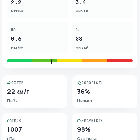
2.2
3.4
мкг/м³
мкг/м³
NO₂
O₃
0.6
88
мкг/м³
мкг/м³
ВІТЕР
ВОЛОГІСТЬ
22 км/г
36%
ПнЗх
Низька
ТИСК
ХМАРНІСТЬ
1007
98%
гПа
Суцільна