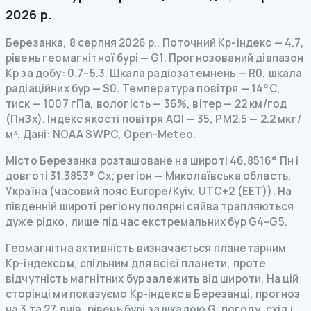
2026 р.
Березанка
,
8 серпня 2026 р.
.
Поточний Kp-індекс
—
4.7
,
рівень геомагнітної бурі
— G
1
.
Прогнозований діапазон
Kp за добу: 0.7–5.3.
Шкала радіозатемнень
— R
0
,
шкала
радіаційних бур
— S
0
.
Температура повітря — 14°C,
тиск — 1007 гПа, вологість — 36%, вітер — 22 км/год
(ПнЗх).
Індекс якості повітря AQI — 35, PM2.5 — 2.2 мкг/
м³.
Дані
: NOAA SWPC, Open-Meteo.
Місто Березанка розташоване на широті 46.8516° Пн і
довготі 31.3853° Сх; регіон — Миколаївська область,
Україна (часовий пояс Europe/Kyiv, UTC+2 (EET)). На
південній широті регіону полярні сяйва трапляються
дуже рідко, лише під час екстремальних бур G4–G5.
Геомагнітна активність визначається планетарним
Kp-індексом, спільним для всієї планети, проте
відчутність магнітних бур залежить від широти. На цій
сторінці ми показуємо Kp-індекс в Березанці, прогноз
на 3 та 27 днів, рівень бурі за шкалою G, погоду, схід і