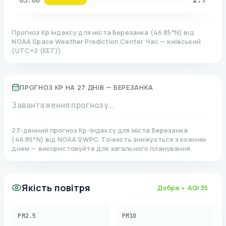
03:00
Прогноз Kp індексу для міста
Березанка
(
46.85
°N)
від
NOAA Space Weather Prediction Center. Час — київський
(
UTC+2 (EET)
).
ПРОГНОЗ KP НА 27 ДНІВ —
БЕРЕЗАНКА
Завантаження прогнозу...
27-денний прогноз Kp-індексу для міста
Березанка
(
46.85
°N)
від NOAA SWPC. Точність знижується з кожним
днем — використовуйте для загального планування.
Якість повітря
Добра
• AQI
35
PM2.5
PM10