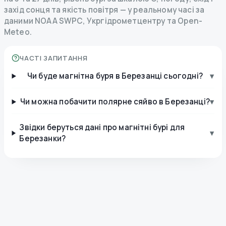
захід сонця та якість повітря — у реальному часі за
даними NOAA SWPC, Укргідрометцентру та Open-
Meteo.
ЧАСТІ ЗАПИТАННЯ
Чи буде магнітна буря в Березанці сьогодні?
▾
Чи можна побачити полярне сяйво в Березанці?
▾
Звідки беруться дані про магнітні бурі для
▾
Березанки?