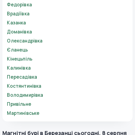
Федорівка
Врадіївка
Казанка
Доманівка
Олександрівка
Єланець
Кінецьпіль
Калинівка
Пересадівка
Костянтинівка
Володимирівка
Привільне
Мартинівське
Магнітні бурі в
Березанці
сьогодні
,
8 серпня