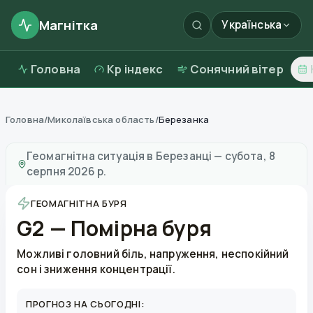
Магнітка
Українська
Головна
Kp індекс
Сонячний вітер
Головна
/
Миколаївська область
/
Березанка
Магнітні бурі в
Березанці
—
погода та якість повітря
Геомагнітна ситуація в
Березанці
—
субота, 8
серпня 2026 р.
ГЕОМАГНІТНА БУРЯ
G2 — Помірна буря
Можливі головний біль, напруження, неспокійний
сон і зниження концентрації.
ПРОГНОЗ НА СЬОГОДНІ: