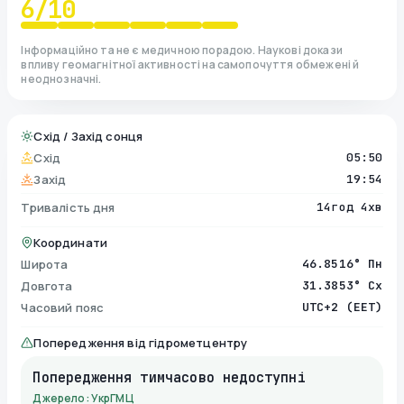
6
/10
Інформаційно та не є медичною порадою. Наукові докази
впливу геомагнітної активності на самопочуття обмежені й
неоднозначні.
Схід / Захід сонця
Схід
05:50
Захід
19:54
Тривалість дня
14год 4хв
Координати
Широта
46.8516° Пн
Довгота
31.3853° Сх
Часовий пояс
UTC+2 (EET)
Попередження від гідрометцентру
Попередження тимчасово недоступні
Джерело: УкрГМЦ