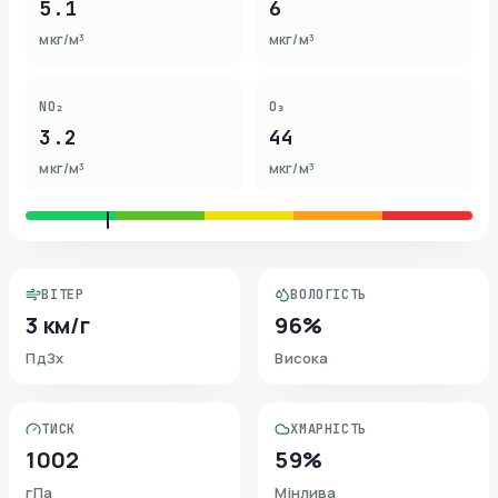
5.1
6
мкг/м³
мкг/м³
NO₂
O₃
3.2
44
мкг/м³
мкг/м³
ВІТЕР
ВОЛОГІСТЬ
3 км/г
96%
ПдЗх
Висока
ТИСК
ХМАРНІСТЬ
1002
59%
гПа
Мінлива