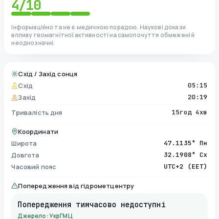
4
/10
Інформаційно та не є медичною порадою. Наукові докази
впливу геомагнітної активності на самопочуття обмежені й
неоднозначні.
Схід / Захід сонця
Схід
05:15
Захід
20:19
Тривалість дня
15год 4хв
Координати
Широта
47.1135° Пн
Довгота
32.1908° Сх
Часовий пояс
UTC+2 (EET)
Попередження від гідрометцентру
Попередження тимчасово недоступні
Джерело: УкрГМЦ