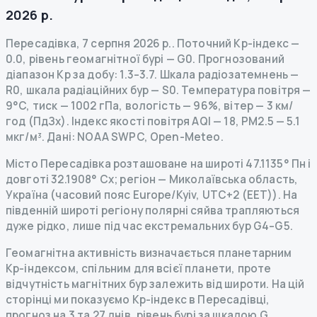
2026 р.
Пересадівка
,
7 серпня 2026 р.
.
Поточний Kp-індекс
—
0.0
,
рівень геомагнітної бурі
— G
0
.
Прогнозований
діапазон Kp за добу: 1.3–3.7.
Шкала радіозатемнень
—
R
0
,
шкала радіаційних бур
— S
0
.
Температура повітря —
9°C, тиск — 1002 гПа, вологість — 96%, вітер — 3 км/
год (ПдЗх).
Індекс якості повітря AQI — 18, PM2.5 — 5.1
мкг/м³.
Дані
: NOAA SWPC, Open-Meteo.
Місто Пересадівка розташоване на широті 47.1135° Пн і
довготі 32.1908° Сх; регіон — Миколаївська область,
Україна (часовий пояс Europe/Kyiv, UTC+2 (EET)). На
південній широті регіону полярні сяйва трапляються
дуже рідко, лише під час екстремальних бур G4–G5.
Геомагнітна активність визначається планетарним
Kp-індексом, спільним для всієї планети, проте
відчутність магнітних бур залежить від широти. На цій
сторінці ми показуємо Kp-індекс в Пересадівці,
прогноз на 3 та 27 днів, рівень бурі за шкалою G,