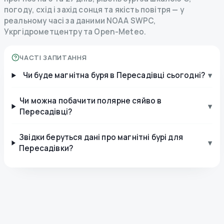
погоду, схід і захід сонця та якість повітря — у
реальному часі за даними NOAA SWPC,
Укргідрометцентру та Open-Meteo.
ЧАСТІ ЗАПИТАННЯ
Чи буде магнітна буря в Пересадівці сьогодні?
▾
Чи можна побачити полярне сяйво в
▾
Пересадівці?
Звідки беруться дані про магнітні бурі для
▾
Пересадівки?