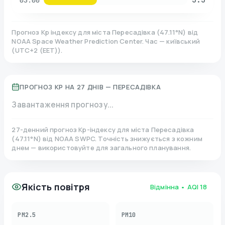
03:00
Прогноз Kp індексу для міста
Пересадівка
(
47.11
°N)
від
NOAA Space Weather Prediction Center. Час — київський
(
UTC+2 (EET)
).
ПРОГНОЗ KP НА 27 ДНІВ —
ПЕРЕСАДІВКА
Завантаження прогнозу...
27-денний прогноз Kp-індексу для міста
Пересадівка
(
47.11
°N)
від NOAA SWPC. Точність знижується з кожним
днем — використовуйте для загального планування.
Якість повітря
Відмінна
• AQI
18
PM2.5
PM10