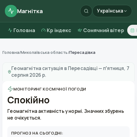
Магнітка
Українська
Головна
Kp індекс
Сонячний вітер
Головна
/
Миколаївська область
/
Пересадівка
Магнітні бурі в
Пересадівці
—
погода та якість повіт
Геомагнітна ситуація в
Пересадівці
—
пʼятниця, 7
серпня 2026 р.
МОНІТОРИНГ КОСМІЧНОЇ ПОГОДИ
Спокійно
Геомагнітна активність у нормі. Значних збурень
не очікується.
ПРОГНОЗ НА СЬОГОДНІ: