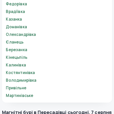
Федорівка
Врадіївка
Казанка
Доманівка
Олександрівка
Єланець
Березанка
Кінецьпіль
Калинівка
Костянтинівка
Володимирівка
Привільне
Мартинівське
Магнітні бурі в
Пересадівці
сьогодні
,
7 серпня