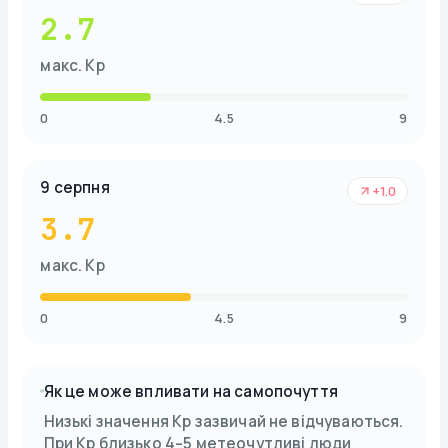
2.7
макс. Kp
0
4.5
9
9 серпня
+1.0
3.7
макс. Kp
0
4.5
9
Як це може впливати на самопочуття
Низькі значення Kp зазвичай не відчуваються.
При Kp близько 4–5 метеочутливі люди