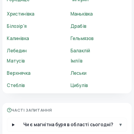
Христинівка
Маньківка
Білозір'я
Драбів
Калинівка
Гельмязов
Лебедин
Балаклій
Матусів
Імліїв
Верхнячка
Леськи
Стеблів
Цибулів
ЧАСТІ ЗАПИТАННЯ
Чи є магнітна буря в області сьогодні?
▾