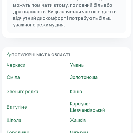
можуть помічати втому, головний біль або
дратівливість. Вищі значення частіше дають
відчутний дискомфорт і потребують більш
уважного режиму дня.
ПОПУЛЯРНІ МІСТА ОБЛАСТІ
Черкаси
Умань
Сміла
Золотоноша
Звенигородка
Канів
Корсунь-
Ватутіне
Шевченківський
Шпола
Жашків
Городище
Чигирин