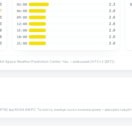
3
2.3
03:00
7
2.0
06:00
3
2.0
09:00
3
2.0
12:00
0
2.0
15:00
0
2.0
18:00
3
2.0
21:00
AA Space Weather Prediction Center. Час — київський
(
UTC+2 (EET)
).
81
°N)
від NOAA SWPC. Точність знижується з кожним днем — використовуйт