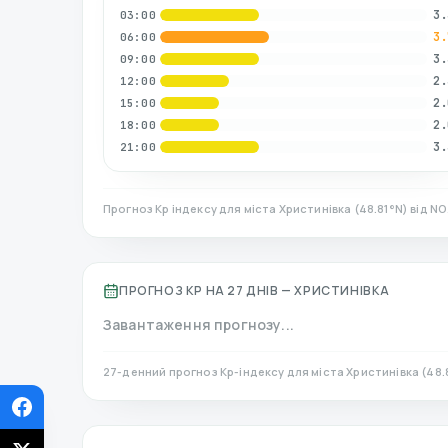
3.
03:00
3.
06:00
3.
09:00
2.
12:00
2.
15:00
2.
18:00
3.
21:00
Прогноз Kp індексу для міста
Христинівка
(
48.81
°N)
від NO
ПРОГНОЗ KP НА 27 ДНІВ —
ХРИСТИНІВКА
Завантаження прогнозу...
27-денний прогноз Kp-індексу для міста
Христинівка
(
48.