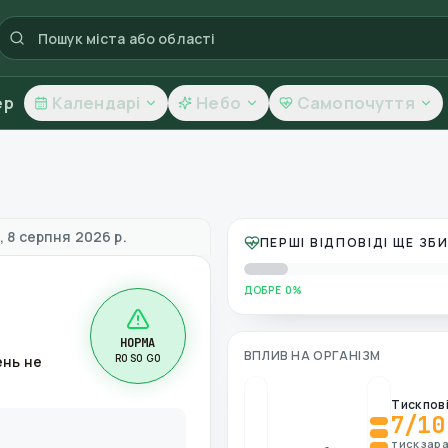
ер
Календарі
Небо
Самопочуття
ть повітря
, 8 серпня 2026 р.
ПЕРШІ ВІДПОВІДІ ЩЕ З
ДОБРЕ 0%
НОРМА
ВПЛИВ НА ОРГАНІЗМ
R0 S0 G0
ень не
Тиск пов
7
/10
тиск зара