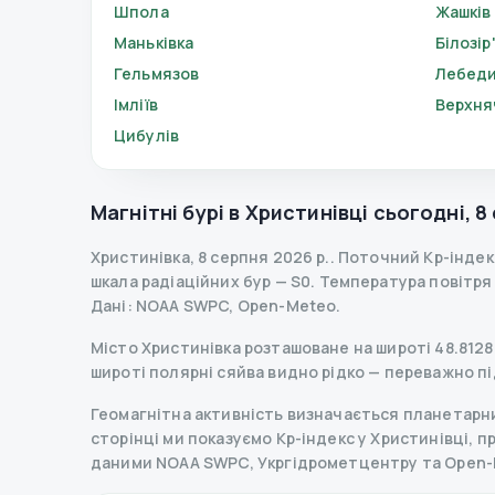
Шпола
Жашків
Маньківка
Білозір
Гельмязов
Лебед
Імліїв
Верхня
Цибулів
Магнітні бурі в
Христинівці
сьогодні
,
8
Христинівка
,
8 серпня 2026 р.
.
Поточний Kp-індек
шкала радіаційних бур
— S
0
.
Температура повітря —
Дані
: NOAA SWPC, Open-Meteo.
Місто Христинівка розташоване на широті 48.8128° 
широті полярні сяйва видно рідко — переважно пі
Геомагнітна активність визначається планетарним
сторінці ми показуємо Kp-індекс у Христинівці, про
даними NOAA SWPC, Укргідрометцентру та Open-