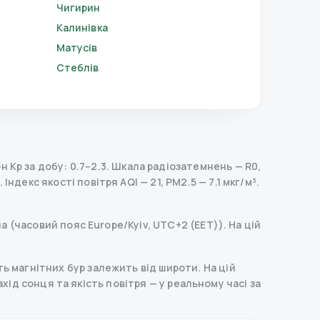
Чигирин
Калинівка
Матусів
Стеблів
 Kp за добу: 0.7–2.3.
Шкала радіозатемнень
— R
0
,
.
Індекс якості повітря AQI — 21, PM2.5 — 7.1 мкг/м³.
а (часовий пояс Europe/Kyiv, UTC+2 (EET)). На цій
ь магнітних бур залежить від широти. На цій
захід сонця та якість повітря — у реальному часі за