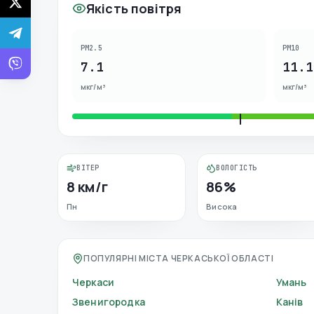
Якість повітря
PM2.5
PM10
7.1
11.1
мкг/м³
мкг/м³
ВІТЕР
ВОЛОГІСТЬ
8 км/г
86%
Пн
Висока
ПОПУЛЯРНІ МІСТА ЧЕРКАСЬКОЇ ОБЛАСТІ
Черкаси
Умань
Звенигородка
Канів