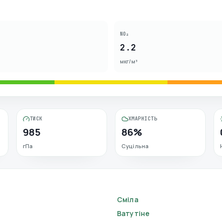
NO₂
2.2
мкг/м³
ТИСК
ХМАРНІСТЬ
985
86%
гПа
Суцільна
Сміла
Ватутіне