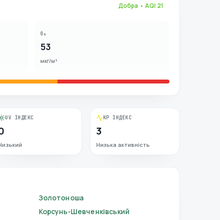
Добра
• AQI
21
O₃
53
мкг/м³
UV ІНДЕКС
KP ІНДЕКС
0
3
Низький
Низька активність
Золотоноша
Корсунь-Шевченківський