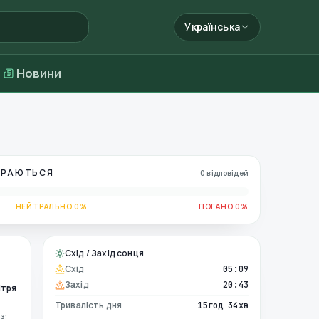
Українська
Новини
БИРАЮТЬСЯ
0 відповідей
НЕЙТРАЛЬНО 0%
ПОГАНО 0%
Схід / Захід сонця
Схід
05:09
Захід
20:43
ітря
Тривалість дня
15год 34хв
з: