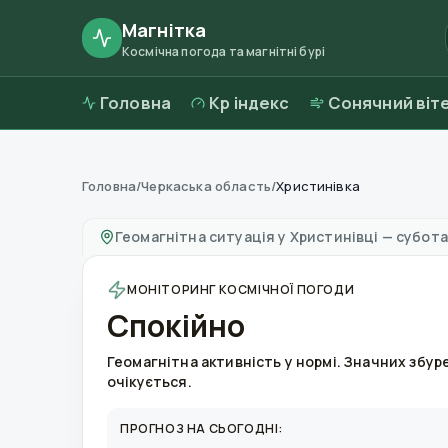
Магнітка
Космічна погода та магнітні бурі
Головна
Kp індекс
Сонячний віт
Головна
/
Черкаська область
/
Христинівка
Магнітні бурі в
Христинівці
—
погода та якіс
Геомагнітна ситуація у
Христинівці
—
субота
МОНІТОРИНГ КОСМІЧНОЇ ПОГОДИ
Спокійно
Геомагнітна активність у нормі. Значних збур
очікується.
ПРОГНОЗ НА СЬОГОДНІ: