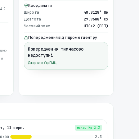
Координати
4.2
Широта
48.8128° Пн
Довгота
29.9688° Сх
Часовий пояс
UTC+2 (EET)
Попередження від гідрометцентру
Попередження тимчасово
дою.
недоступні
 й
Джерело: УкрГМЦ
вт, 11 серп.
макс. Kp
2.3
2.3
00:00