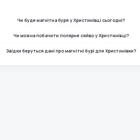
Чи буде магнітна буря у Христинівці сьогодні?
Чи можна побачити полярне сяйво у Христинівці?
Звідки беруться дані про магнітні бурі для Христинівки?