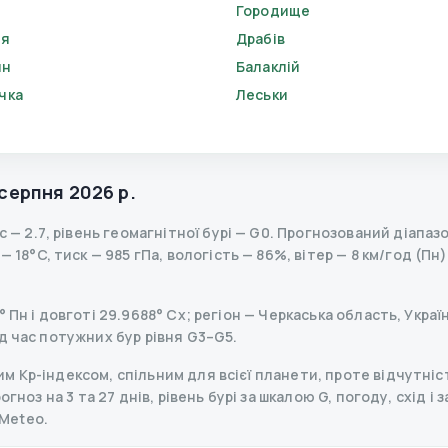
Городище
'я
Драбів
ин
Балаклій
чка
Леськи
 серпня 2026 р.
с
—
2.7
,
рівень геомагнітної бурі
— G
0
.
Прогнозований діапазон
 18°C, тиск — 985 гПа, вологість — 86%, вітер — 8 км/год (Пн)
Пн і довготі 29.9688° Сх; регіон — Черкаська область, Україн
д час потужних бур рівня G3–G5.
 Kp-індексом, спільним для всієї планети, проте відчутніст
гноз на 3 та 27 днів, рівень бурі за шкалою G, погоду, схід і 
Meteo.