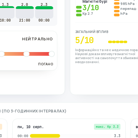
Магнітні бурі
985 hPa ·
1.3
2.0
2.3
3
/10
перепад: 
Kp 2.7
hPa
18:00
21:00
00:00
ЗАГАЛЬНИЙ ВПЛИВ
5
/10
НЕЙТРАЛЬНО
Інформаційно та не є медичною пора
Наукові докази впливу геомагнітної
активності на самопочуття обмежені
неоднозначні.
ПОГАНО
НІ (ПО 3-ГОДИННИХ ІНТЕРВАЛАХ)
пн, 10 серп.
7
макс. Kp
3.3
3
3.3
00:00