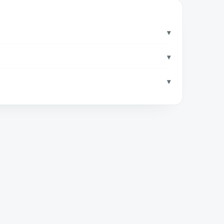
▾
▾
▾