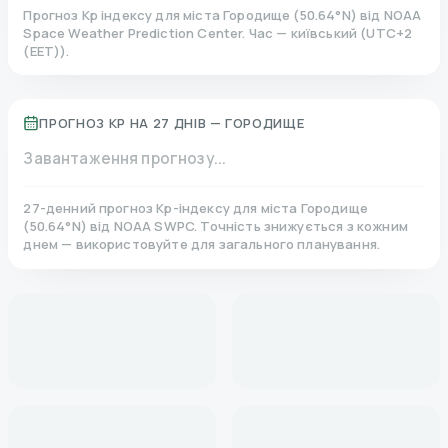
Прогноз Kp індексу для міста
Городище
(
50.64
°N)
від NOAA
Space Weather Prediction Center. Час — київський
(
UTC+2
(EET)
).
ПРОГНОЗ KP НА 27 ДНІВ —
ГОРОДИЩЕ
Завантаження прогнозу...
27-денний прогноз Kp-індексу для міста
Городище
(
50.64
°N)
від NOAA SWPC. Точність знижується з кожним
днем — використовуйте для загального планування.