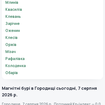
Млинів
Квасилів
Клевань
Зарічне
Оженин
Клесів
Оржів
Мізач
Рафалівка
Колоденка
Обарів
Магнітні бурі в
Городищі
сьогодні
,
7 серпня
2026 р.
Городище
,
7 серпня 2026 р.
.
Поточний Kp-індекс
—
0.0
,