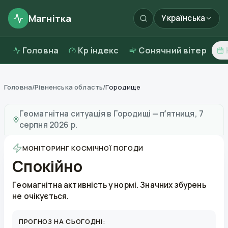
Магнітка
Українська
Головна
Kp індекс
Сонячний вітер
Головна
/
Рівненська область
/
Городище
Магнітні бурі в
Городищі
—
погода та якість повітря
Геомагнітна ситуація в
Городищі
—
пʼятниця, 7
серпня 2026 р.
МОНІТОРИНГ КОСМІЧНОЇ ПОГОДИ
Спокійно
Геомагнітна активність у нормі. Значних збурень
не очікується.
ПРОГНОЗ НА СЬОГОДНІ: