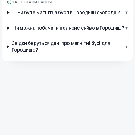
ЧАСТІ ЗАПИТАННЯ
Чи буде магнітна буря в Городищі сьогодні?
▾
Чи можна побачити полярне сяйво в Городищі?
▾
Звідки беруться дані про магнітні бурі для
▾
Городище?