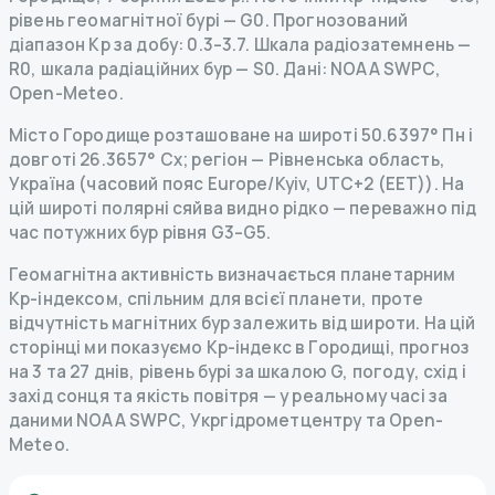
рівень геомагнітної бурі
— G
0
.
Прогнозований
діапазон Kp за добу: 0.3–3.7.
Шкала радіозатемнень
—
R
0
,
шкала радіаційних бур
— S
0
.
Дані
: NOAA SWPC,
Open-Meteo.
Місто Городище розташоване на широті 50.6397° Пн і
довготі 26.3657° Сх; регіон — Рівненська область,
Україна (часовий пояс Europe/Kyiv, UTC+2 (EET)). На
цій широті полярні сяйва видно рідко — переважно під
час потужних бур рівня G3–G5.
Геомагнітна активність визначається планетарним
Kp-індексом, спільним для всієї планети, проте
відчутність магнітних бур залежить від широти. На цій
сторінці ми показуємо Kp-індекс в Городищі, прогноз
на 3 та 27 днів, рівень бурі за шкалою G, погоду, схід і
захід сонця та якість повітря — у реальному часі за
даними NOAA SWPC, Укргідрометцентру та Open-
Meteo.