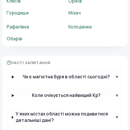
Клесів
Оржів
Городище
Мізач
Рафалівка
Колоденка
Обарів
ЧАСТІ ЗАПИТАННЯ
Чи є магнітна буря в області сьогодні?
▾
Коли очікується найвищий Kp?
▾
У яких містах області можна подивитися
▾
детальніші дані?