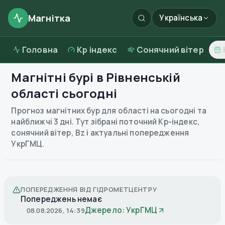
Магнітка
Українська
Головна
Kp індекс
Сонячний вітер
Магнітні бурі в
Рівненській
області
сьогодні
Прогноз магнітних бур для області на сьогодні та
найближчі 3 дні. Тут зібрані поточний Kp-індекс,
сонячний вітер, Bz і актуальні попередження
УкрГМЦ.
ПОПЕРЕДЖЕННЯ ВІД ГІДРОМЕТЦЕНТРУ
Попереджень немає
Джерело: УкрГМЦ
08.08.2026, 14:39