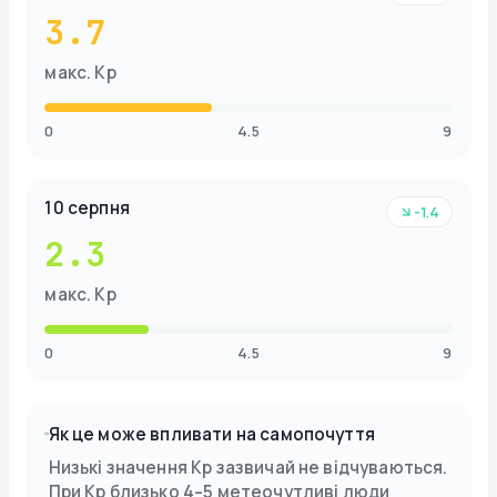
3.7
макс. Kp
0
4.5
9
10 серпня
-1.4
2.3
макс. Kp
0
4.5
9
Як це може впливати на самопочуття
Низькі значення Kp зазвичай не відчуваються.
При Kp близько 4–5 метеочутливі люди