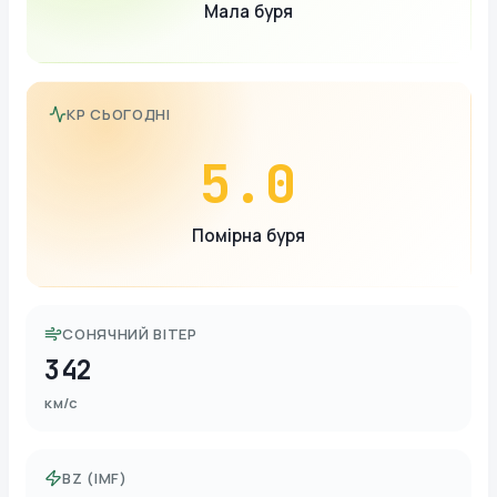
Мала буря
KP СЬОГОДНІ
5.0
Помірна буря
СОНЯЧНИЙ ВІТЕР
342
км/с
BZ (IMF)