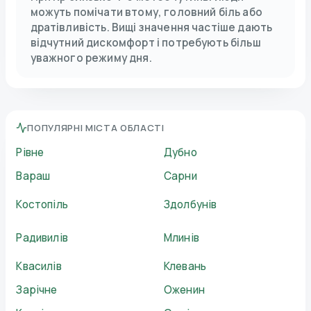
можуть помічати втому, головний біль або
дратівливість. Вищі значення частіше дають
відчутний дискомфорт і потребують більш
уважного режиму дня.
ПОПУЛЯРНІ МІСТА ОБЛАСТІ
Рівне
Дубно
Вараш
Сарни
Костопіль
Здолбунів
Радивилів
Млинів
Квасилів
Клевань
Зарічне
Оженин