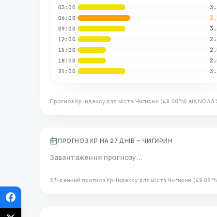
3.
03:00
3.
06:00
3.
09:00
2.
12:00
2.
15:00
2.
18:00
3.
21:00
Прогноз Kp індексу для міста
Чигирин
(
49.08
°N)
від NOAA 
ПРОГНОЗ KP НА 27 ДНІВ —
ЧИГИРИН
Завантаження прогнозу...
27-денний прогноз Kp-індексу для міста
Чигирин
(
49.08
°