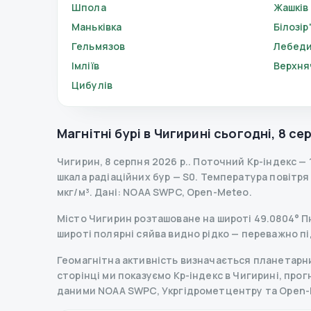
Шпола
Жашків
Маньківка
Білозір
Гельмязов
Лебед
Імліїв
Верхня
Цибулів
Магнітні бурі в
Чигирині
сьогодні
,
8 се
Чигирин
,
8 серпня 2026 р.
.
Поточний Kp-індекс
—
шкала радіаційних бур
— S
0
.
Температура повітря —
мкг/м³.
Дані
: NOAA SWPC, Open-Meteo.
Місто Чигирин розташоване на широті 49.0804° Пн 
широті полярні сяйва видно рідко — переважно пі
Геомагнітна активність визначається планетарним
сторінці ми показуємо Kp-індекс в Чигирині, прогно
даними NOAA SWPC, Укргідрометцентру та Open-