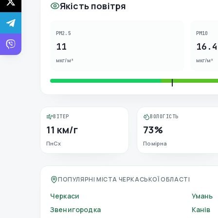
Якість повітря
PM2.5
PM10
11
16.4
мкг/м³
мкг/м³
ВІТЕР
ВОЛОГІСТЬ
11 км/г
73%
ПнСх
Помірна
ПОПУЛЯРНІ МІСТА ЧЕРКАСЬКОЇ ОБЛАСТІ
Черкаси
Умань
Звенигородка
Канів