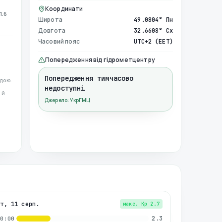
Координати
1.6
Широта
49.0804° Пн
Довгота
32.6608° Сх
Часовий пояс
UTC+2 (EET)
Попередження від гідрометцентру
Попередження тимчасово
дою.
недоступні
 й
Джерело: УкрГМЦ
вт, 11 серп.
макс. Kp
2.7
2.3
00:00