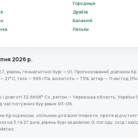
Городище
'я
Драбів
ин
Балаклій
чка
Леськи
рпня 2026 р.
1.7
,
рівень геомагнітної бурі
— G
1
.
Прогнозований діапазон Kp з
 21°C, тиск — 999 гПа, вологість — 73%, вітер — 11 км/год (Пн
і довготі 32.6608° Сх; регіон — Черкаська область, Україна (
д час потужних бур рівня G3–G5.
 Kp-індексом, спільним для всієї планети, проте відчутніст
з на 3 та 27 днів, рівень бурі за шкалою G, погоду, схід і зах
Meteo.