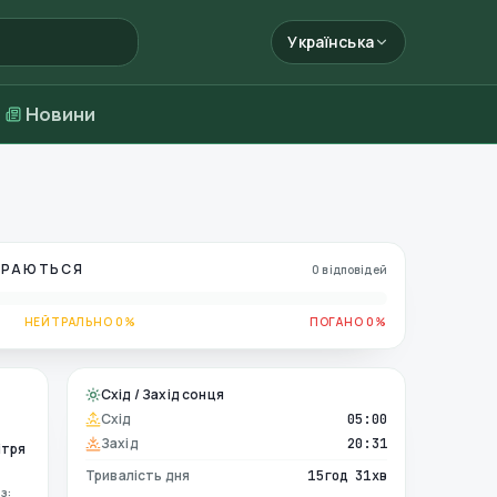
Українська
Новини
БИРАЮТЬСЯ
0 відповідей
НЕЙТРАЛЬНО 0%
ПОГАНО 0%
Схід / Захід сонця
Схід
05:00
Захід
20:31
ітря
Тривалість дня
15год 31хв
з: