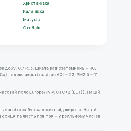
Христинівка
Калинівка
Матусів
Стеблів
а добу: 0.7–5.3.
Шкала радіозатемнень
— R
0
,
Сх).
Індекс якості повітря AQI — 22, PM2.5 — 11
часовий пояс Europe/Kyiv, UTC+2 (EET)). На цій
ь магнітних бур залежить від широти. На цій
ід сонця та якість повітря — у реальному часі за