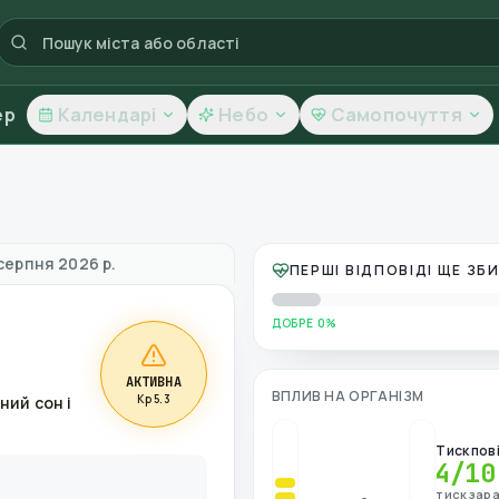
ер
Календарі
Небо
Самопочуття
повітря
серпня 2026 р.
ПЕРШІ ВІДПОВІДІ ЩЕ З
ДОБРЕ 0%
АКТИВНА
ВПЛИВ НА ОРГАНІЗМ
Kp 5.3
ний сон і
Тиск пов
4
/10
тиск зара