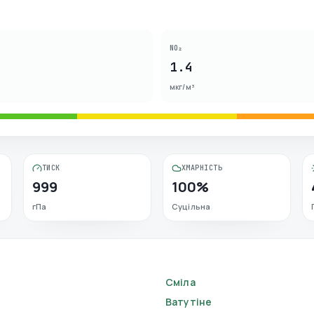
NO₂
1.4
мкг/м³
ТИСК
ХМАРНІСТЬ
999
100%
гПа
Суцільна
Сміла
Ватутіне