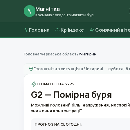
Магнітка
Космічна погода та магнітні бурі
Головна
Kp індекс
Сонячний віт
Головна
/
Черкаська область
/
Чигирин
Магнітні бурі в
Чигирині
—
погода та якість 
Геомагнітна ситуація в
Чигирині
—
субота, 8 
ГЕОМАГНІТНА БУРЯ
G2 — Помірна буря
Можливі головний біль, напруження, неспокій
зниження концентрації.
ПРОГНОЗ НА СЬОГОДНІ: