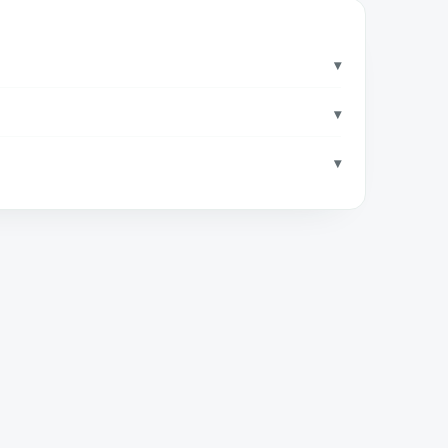
▾
▾
▾