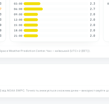
3
2.3
03:00
7
2.7
06:00
3
2.0
09:00
3
2.0
12:00
0
2.0
15:00
0
2.0
18:00
3
2.0
21:00
Space Weather Prediction Center. Час — київський
(
UTC+2 (EET)
).
N)
від NOAA SWPC. Точність знижується з кожним днем — використовуйте д