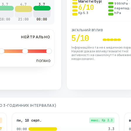
Магнітні бурі
999 hPa ·
3.7
4.7
3.7
6
/10
перепад: 
Kp 5.3
hPa
18:00
21:00
00:00
ЗАГАЛЬНИЙ ВПЛИВ
5
/10
НЕЙТРАЛЬНО
Інформаційно та не є медичною пора
Наукові докази впливу геомагнітної
активності на самопочуття обмежені
неоднозначні.
ПОГАНО
(ПО 3-ГОДИННИХ ІНТЕРВАЛАХ)
пн, 10 серп.
7
макс. Kp
3.3
7
3.3
00:00