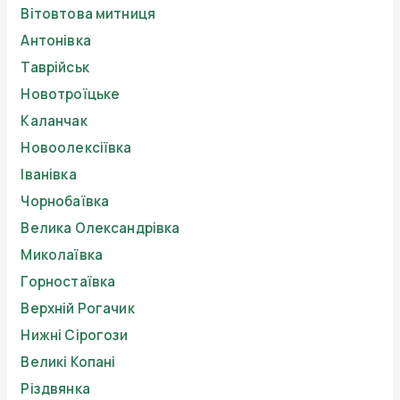
Вітовтова митниця
Антонівка
Таврійськ
Новотроїцьке
Каланчак
Новоолексіївка
Іванівка
Чорнобаївка
Велика Олександрівка
Миколаївка
Горностаївка
Верхній Рогачик
Нижні Сірогози
Великі Копані
Різдвянка