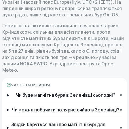
Україна (часовий пояс Europe/Kyiv, UTC+2 (EET)). На
південній широті регіону полярні сяйва трапляються
дуже рідко, лише під час екстремальних бур G4–G5.
Геомагнітна активність визначається планетарним
Kp-індексом, спільним для всієї планети, проте
відчутність магнітних бур залежить від широти. На цій
сторінці ми показуємо Kp-індекс в Зеленівці, прогноз
на 3 та 27 днів, рівень бурі за шкалою G, погоду, схід і
захід сонця та якість повітря — у реальному часі за
даними NOAA SWPC, Укргідрометцентру та Open-
Meteo.
ЧАСТІ ЗАПИТАННЯ
Чи буде магнітна буря в Зеленівці сьогодні?
▾
Чи можна побачити полярне сяйво в Зеленівці?
▾
Звідки беруться дані про магнітні бурі для
▾