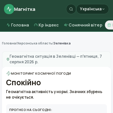
Магнітка
Українська
Головна
Kp індекс
Сонячний вітер
Головна
/
Херсонська область
/
Зеленівка
Магнітні бурі в
Зеленівці
—
погода та якість повітря
Геомагнітна ситуація в
Зеленівці
—
пʼятниця, 7
серпня 2026 р.
МОНІТОРИНГ КОСМІЧНОЇ ПОГОДИ
Спокійно
Геомагнітна активність у нормі. Значних збурень
не очікується.
ПРОГНОЗ НА СЬОГОДНІ: