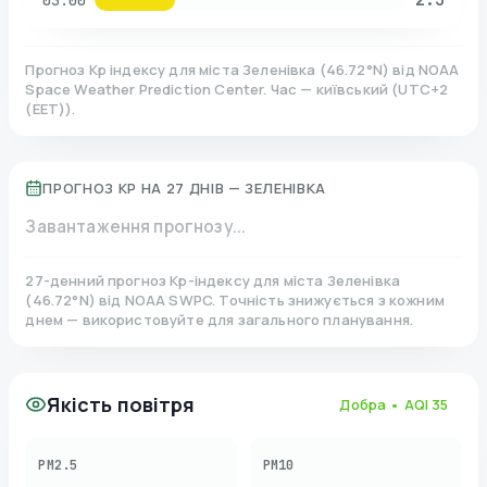
03:00
Прогноз Kp індексу для міста
Зеленівка
(
46.72
°N)
від NOAA
Space Weather Prediction Center. Час — київський
(
UTC+2
(EET)
).
ПРОГНОЗ KP НА 27 ДНІВ —
ЗЕЛЕНІВКА
Завантаження прогнозу...
27-денний прогноз Kp-індексу для міста
Зеленівка
(
46.72
°N)
від NOAA SWPC. Точність знижується з кожним
днем — використовуйте для загального планування.
Якість повітря
Добра
• AQI
35
PM2.5
PM10