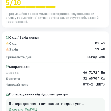
5
/10
Інформаційно та не є медичною порадою. Наукові докази
впливу геомагнітної активності на самопочуття обмежені й
неоднозначні.
Схід / Захід сонця
Схід
05:45
Захід
19:48
Тривалість дня
14год 3хв
Координати
Широта
46.7172° Пн
Довгота
32.6570° Сх
Часовий пояс
UTC+2 (EET)
Попередження від гідрометцентру
Попередження тимчасово недоступні
Джерело: УкрГМЦ