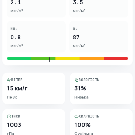
2.1
3.5
мкг/м³
мкг/м³
NO₂
O₃
0.8
87
мкг/м³
мкг/м³
ВІТЕР
ВОЛОГІСТЬ
15 км/г
31%
ПнЗх
Низька
ТИСК
ХМАРНІСТЬ
1003
100%
гПа
Суцільна