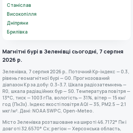
Станіслав
Високопілля
Дніпряни
Брилівка
Магнітні бурі в
Зеленівці
сьогодні
,
7 серпня
2026 р.
Зеленівка
,
7 серпня 2026 р.
.
Поточний Kp-індекс
—
0.3
,
рівень геомагнітної бурі
— G
0
.
Прогнозований
діапазон Kp за добу: 0.3–3.7.
Шкала радіозатемнень
—
R
0
,
шкала радіаційних бур
— S
0
.
Температура повітря —
13°C, тиск — 1003 гПа, вологість — 31%, вітер — 15 км/
год (ПнЗх).
Індекс якості повітря AQI — 35, PM2.5 — 2.1
мкг/м³.
Дані
: NOAA SWPC, Open-Meteo.
Місто Зеленівка розташоване на широті 46.7172° Пн і
довготі 32.6570° Сх; регіон — Херсонська область,