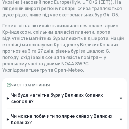
Україна (часовий пояс Europe/Kyiv, UTC+2 (EET)). На
південній широті регіону полярні сяйва трапляються
дуже рідко, лише під час екстремальних бур G4–G5.
Геомагнітна активність визначається планетарним
Kp-індексом, спільним для всієї планети, проте
відчутність магнітних бур залежить від широти. На цій
сторінці ми показуємо Kp-індекс у Великих Копанях,
прогноз на 3 та 27 днів, рівень бурі за шкалою G,
погоду, схід і захід сонця та якість повітря — у
реальному часі за даними NOAA SWPC,
Укргідрометцентру та Open-Meteo.
ЧАСТІ ЗАПИТАННЯ
Чи буде магнітна буря у Великих Копанях
▾
сьогодні?
Чи можна побачити полярне сяйво у Великих
▾
Копанях?