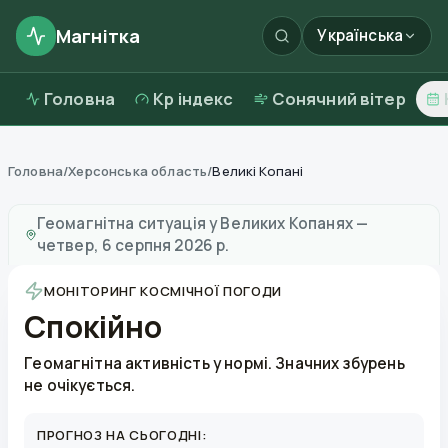
Магнітка
Українська
Головна
Kp індекс
Сонячний вітер
Головна
/
Херсонська область
/
Великі Копані
Магнітні бурі в
Великих Копанях
—
погода та якість 
Геомагнітна ситуація у
Великих Копанях
—
четвер, 6 серпня 2026 р.
МОНІТОРИНГ КОСМІЧНОЇ ПОГОДИ
Спокійно
Геомагнітна активність у нормі. Значних збурень
не очікується.
ПРОГНОЗ НА СЬОГОДНІ: