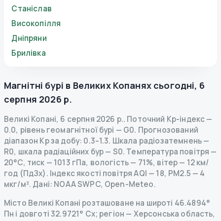
Станіслав
Високопілля
Дніпряни
Брилівка
Магнітні бурі в
Великих Копанях
сьогодні
,
6
серпня 2026 р.
Великі Копані
,
6 серпня 2026 р.
.
Поточний Kp-індекс
—
0.0
,
рівень геомагнітної бурі
— G
0
.
Прогнозований
діапазон Kp за добу: 0.3–1.3.
Шкала радіозатемнень
—
R
0
,
шкала радіаційних бур
— S
0
.
Температура повітря —
20°C, тиск — 1013 гПа, вологість — 71%, вітер — 12 км/
год (ПдЗх).
Індекс якості повітря AQI — 18, PM2.5 — 4
мкг/м³.
Дані
: NOAA SWPC, Open-Meteo.
Місто Великі Копані розташоване на широті 46.4894°
Пн і довготі 32.9721° Сх; регіон — Херсонська область,