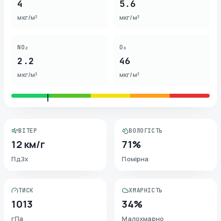
4
5.6
мкг/м³
мкг/м³
NO₂
O₃
2.2
46
мкг/м³
мкг/м³
ВІТЕР
ВОЛОГІСТЬ
12 км/г
71%
ПдЗх
Помірна
ТИСК
ХМАРНІСТЬ
1013
34%
гПа
Малохмарно