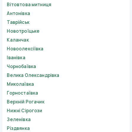
Вітовтова митниця
Антонівка
Таврійськ
Новотроїцьке
Каланчак
Новоолексіївка
Іванівка
Чорнобаївка
Велика Олександрівка
Миколаївка
Горностаївка
Верхній Рогачик
Нижні Сірогози
Зеленівка
Різдвянка