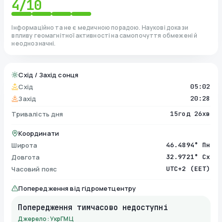
4
/10
Інформаційно та не є медичною порадою. Наукові докази
впливу геомагнітної активності на самопочуття обмежені й
неоднозначні.
Схід / Захід сонця
Схід
05:02
Захід
20:28
Тривалість дня
15год 26хв
Координати
Широта
46.4894° Пн
Довгота
32.9721° Сх
Часовий пояс
UTC+2 (EET)
Попередження від гідрометцентру
Попередження тимчасово недоступні
Джерело: УкрГМЦ