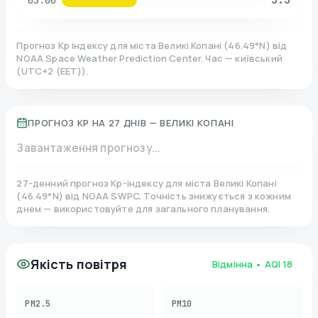
03:00
Прогноз Kp індексу для міста
Великі Копані
(
46.49
°N)
від
NOAA Space Weather Prediction Center. Час — київський
(
UTC+2 (EET)
).
ПРОГНОЗ KP НА 27 ДНІВ —
ВЕЛИКІ КОПАНІ
Завантаження прогнозу...
27-денний прогноз Kp-індексу для міста
Великі Копані
(
46.49
°N)
від NOAA SWPC. Точність знижується з кожним
днем — використовуйте для загального планування.
Якість повітря
Відмінна
• AQI
18
PM2.5
PM10