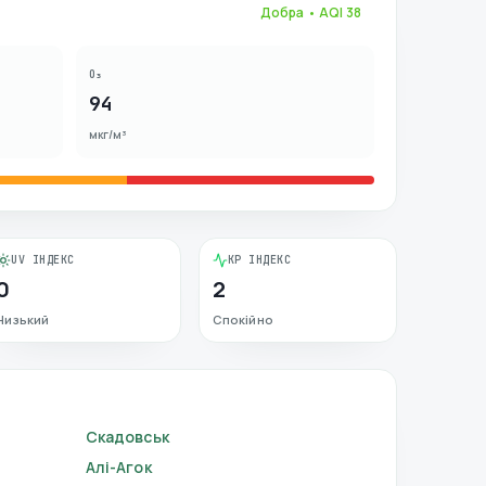
Добра
• AQI
38
O₃
94
мкг/м³
UV ІНДЕКС
KP ІНДЕКС
0
2
Низький
Спокійно
Скадовськ
Алі-Агок