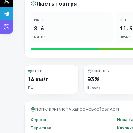
Якість повітря
PM2.5
PM10
8.6
11.9
мкг/м³
мкг/м³
ВІТЕР
ВОЛОГІСТЬ
14 км/г
93%
Пд
Висока
ПОПУЛЯРНІ МІСТА ХЕРСОНСЬКОЇ ОБЛАСТІ
Херсон
Нова К
Берислав
Каховк