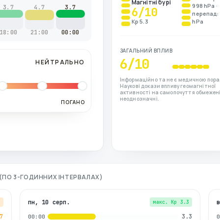
Магнітні бурі
998 hPa ·
3.7
4.7
3.7
6
/10
перепад: 
Kp 5.3
hPa
18:00
21:00
00:00
ЗАГАЛЬНИЙ ВПЛИВ
6
/10
НЕЙТРАЛЬНО
Інформаційно та не є медичною пора
Наукові докази впливу геомагнітної
активності на самопочуття обмежені
неоднозначні.
ПОГАНО
І (ПО 3-ГОДИННИХ ІНТЕРВАЛАХ)
пн, 10 серп.
7
макс. Kp
3.3
7
3.3
00:00