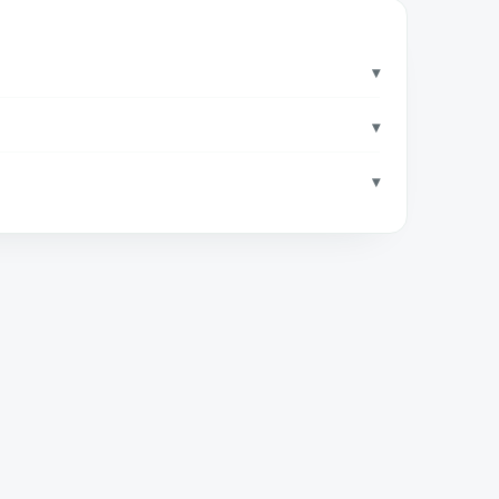
▾
▾
▾