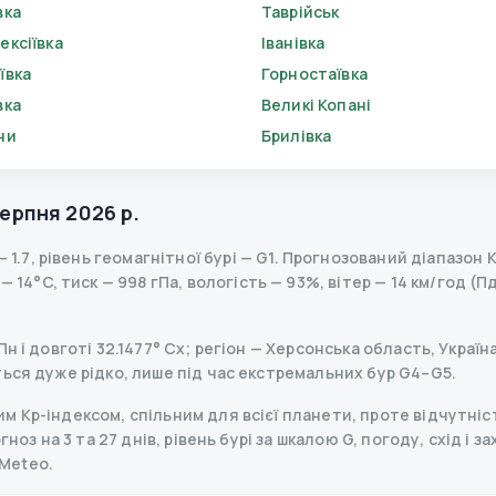
вка
Таврійськ
ексіївка
Іванівка
ївка
Горностаївка
вка
Великі Копані
ни
Брилівка
серпня 2026 р.
—
1.7
,
рівень геомагнітної бурі
— G
1
.
Прогнозований діапазон Kp
 14°C, тиск — 998 гПа, вологість — 93%, вітер — 14 км/год (Пд
н і довготі 32.1477° Сх; регіон — Херсонська область, Україн
ься дуже рідко, лише під час екстремальних бур G4–G5.
 Kp-індексом, спільним для всієї планети, проте відчутніст
ноз на 3 та 27 днів, рівень бурі за шкалою G, погоду, схід і з
Meteo.