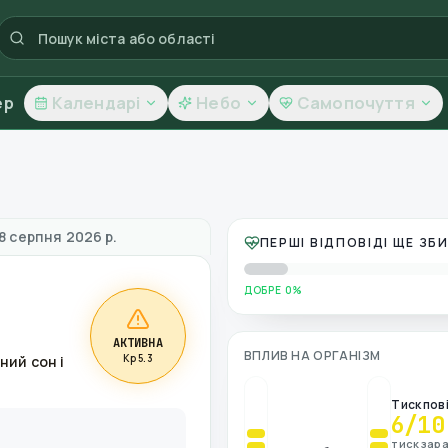
ер
Календарі
Небо
Самопочуття
ь повітря
8 серпня 2026 р.
ПЕРШІ ВІДПОВІДІ ЩЕ З
ДОБРЕ 0%
АКТИВНА
ВПЛИВ НА ОРГАНІЗМ
Kp 5.3
ний сон і
Тиск пов
6
/10
тиск зара