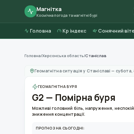
Магнітка
Космічна погода та магнітні бурі
Головна
Kp індекс
Сонячний віт
Головна
/
Херсонська область
/
Станіслав
Магнітні бурі в
Станіславі
—
погода та якіст
Геомагнітна ситуація у
Станіславі
—
субота, 
ГЕОМАГНІТНА БУРЯ
G2 — Помірна буря
Можливі головний біль, напруження, неспокій
зниження концентрації.
ПРОГНОЗ НА СЬОГОДНІ: