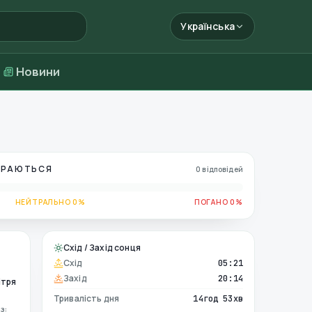
Українська
Новини
БИРАЮТЬСЯ
0 відповідей
НЕЙТРАЛЬНО 0%
ПОГАНО 0%
Схід / Захід сонця
Схід
05:21
Захід
20:14
ітря
Тривалість дня
14год 53хв
з: