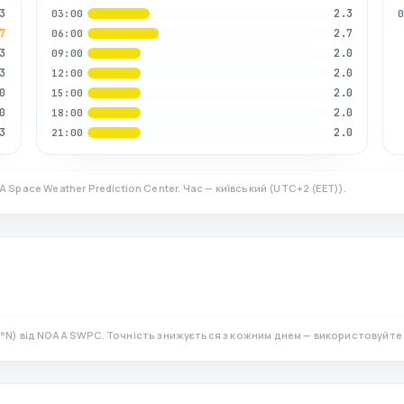
3
2.3
03:00
7
2.7
06:00
3
2.0
09:00
3
2.0
12:00
0
2.0
15:00
0
2.0
18:00
3
2.0
21:00
A Space Weather Prediction Center. Час — київський
(
UTC+2 (EET)
).
°N)
від NOAA SWPC. Точність знижується з кожним днем — використовуйте