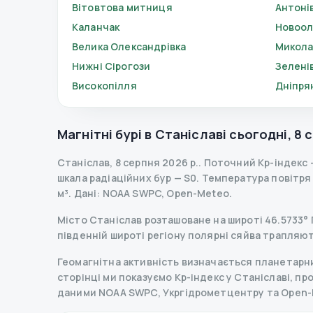
Вітовтова митниця
Антоні
Каланчак
Новоол
Велика Олександрівка
Микола
Нижні Сірогози
Зелені
Високопілля
Дніпря
Магнітні бурі в
Станіславі
сьогодні
,
8 
Станіслав
,
8 серпня 2026 р.
.
Поточний Kp-індекс
шкала радіаційних бур
— S
0
.
Температура повітря —
м³.
Дані
: NOAA SWPC, Open-Meteo.
Місто Станіслав розташоване на широті 46.5733° П
південній широті регіону полярні сяйва трапляют
Геомагнітна активність визначається планетарним
сторінці ми показуємо Kp-індекс у Станіславі, прог
даними NOAA SWPC, Укргідрометцентру та Open-