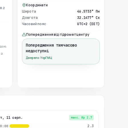
Координати
8.2
Широта
46.5733° Пн
Довгота
32.1477° Сх
Часовий пояс
UTC+2 (EET)
Попередження від гідрометцентру
Попередження тимчасово
дою.
недоступні
 й
Джерело: УкрГМЦ
вт, 11 серп.
макс. Kp
2.7
2.3
00:00