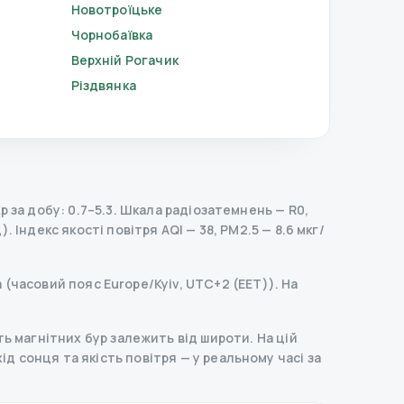
Новотроїцьке
Чорнобаївка
Верхній Рогачик
Різдвянка
 за добу: 0.7–5.3.
Шкала радіозатемнень
— R
0
,
).
Індекс якості повітря AQI — 38, PM2.5 — 8.6 мкг/
а (часовий пояс Europe/Kyiv, UTC+2 (EET)). На
ь магнітних бур залежить від широти. На цій
ахід сонця та якість повітря — у реальному часі за