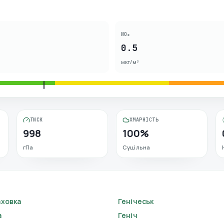
NO₂
0.5
мкг/м³
ТИСК
ХМАРНІСТЬ
998
100%
гПа
Суцільна
аховка
Генічеськ
а
Геніч