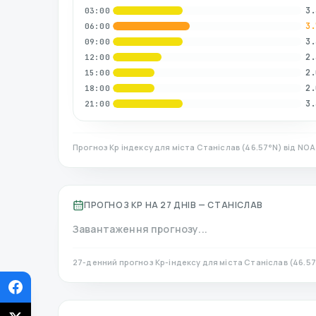
3.
03:00
3.
06:00
3.
09:00
2.
12:00
2.
15:00
2.
18:00
3.
21:00
Прогноз Kp індексу для міста
Станіслав
(
46.57
°N)
від NOA
ПРОГНОЗ KP НА 27 ДНІВ —
СТАНІСЛАВ
Завантаження прогнозу...
27-денний прогноз Kp-індексу для міста
Станіслав
(
46.57