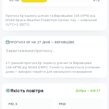
03:00
Прогноз Kp індексу для міста
Верхівцеве
(
48.48
°N)
від
NOAA Space Weather Prediction Center. Час — київський
(
UTC+2 (EET)
).
ПРОГНОЗ KP НА 27 ДНІВ —
ВЕРХІВЦЕВЕ
Завантаження прогнозу...
27-денний прогноз Kp-індексу для міста
Верхівцеве
(
48.48
°N)
від NOAA SWPC. Точність знижується з кожним
днем — використовуйте для загального планування.
Якість повітря
Добра
• AQI
27
PM2.5
PM10