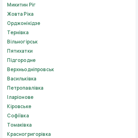
Микитин Ріг
Жовта Ріка
Орджонікідзе
Тернівка
Вільногірськ
Пятихатки
Підгородне
Верхньодніпровськ
Васильківка
Петропавлівка
Іларіонове
Кіровське
Софіївка
Томаківка
Красногригорівка