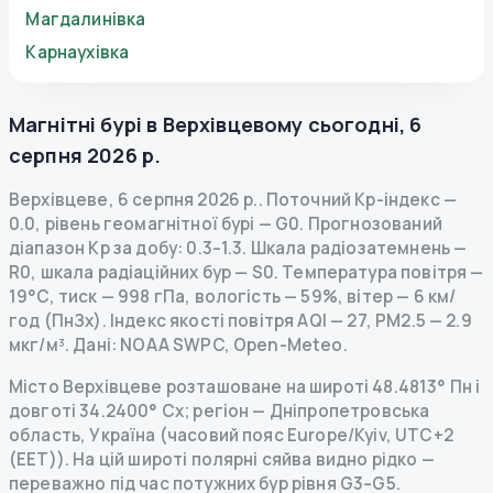
Магдалинівка
Карнаухівка
Магнітні бурі в
Верхівцевому
сьогодні
,
6
серпня 2026 р.
Верхівцеве
,
6 серпня 2026 р.
.
Поточний Kp-індекс
—
0.0
,
рівень геомагнітної бурі
— G
0
.
Прогнозований
діапазон Kp за добу: 0.3–1.3.
Шкала радіозатемнень
—
R
0
,
шкала радіаційних бур
— S
0
.
Температура повітря —
19°C, тиск — 998 гПа, вологість — 59%, вітер — 6 км/
год (ПнЗх).
Індекс якості повітря AQI — 27, PM2.5 — 2.9
мкг/м³.
Дані
: NOAA SWPC, Open-Meteo.
Місто Верхівцеве розташоване на широті 48.4813° Пн і
довготі 34.2400° Сх; регіон — Дніпропетровська
область, Україна (часовий пояс Europe/Kyiv, UTC+2
(EET)). На цій широті полярні сяйва видно рідко —
переважно під час потужних бур рівня G3–G5.