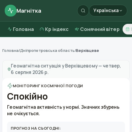
Магнітка
Українська
Головна
Kp індекс
Сонячний вітер
Головна
/
Дніпропетровська область
/
Верхівцеве
Магнітні бурі в
Верхівцевому
—
погода та якість пові
Геомагнітна ситуація у
Верхівцевому
—
четвер,
6 серпня 2026 р.
МОНІТОРИНГ КОСМІЧНОЇ ПОГОДИ
Спокійно
Геомагнітна активність у нормі. Значних збурень
не очікується.
ПРОГНОЗ НА СЬОГОДНІ: