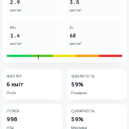
2.9
3.5
мкг/м³
мкг/м³
NO₂
O₃
1.4
68
мкг/м³
мкг/м³
ВІТЕР
ВОЛОГІСТЬ
6 км/г
59%
ПнЗх
Помірна
ТИСК
ХМАРНІСТЬ
998
59%
гПа
Мінлива