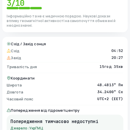
3
/10
Інформаційно та не є медичною порадою. Наукові докази
впливу геомагнітної активності на самопочуття обмежені й
неоднозначні.
Схід / Захід сонця
Схід
04:52
Захід
20:27
Тривалість дня
15год 35хв
Координати
Широта
48.4813° Пн
Довгота
34.2400° Сх
Часовий пояс
UTC+2 (EET)
Попередження від гідрометцентру
Попередження тимчасово недоступні
Джерело: УкрГМЦ