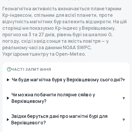
Геомагнітна активність визначається планетарним
Kp-індексом, спільним для всієї планети, проте
відчутність магнітних бур залежить від широти. На цій
сторінці ми показуємо Kp-індекс у Верхівцевому,
прогноз на 3 та 27 днів, рівень бурі за шкалою G,
погоду, схід і захід сонця та якість повітря — у
реальному часі за даними NOAA SWPC,
Укргідрометцентру та Open-Meteo.
ЧАСТІ ЗАПИТАННЯ
Чи буде магнітна буря у Верхівцевому сьогодні?
▾
Чи можна побачити полярне сяйво у
▾
Верхівцевому?
Звідки беруться дані про магнітні бурі для
▾
Верхівцевого?