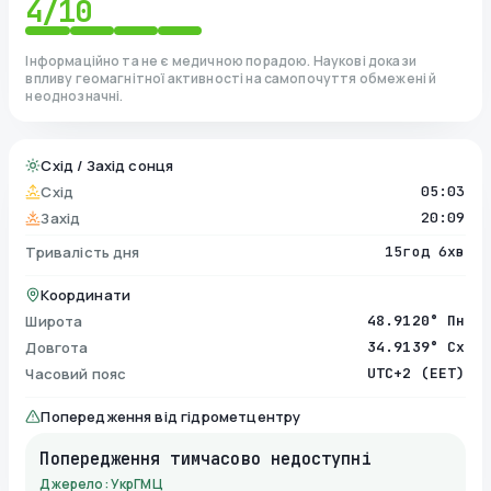
4
/10
Інформаційно та не є медичною порадою. Наукові докази
впливу геомагнітної активності на самопочуття обмежені й
неоднозначні.
Схід / Захід сонця
Схід
05:03
Захід
20:09
Тривалість дня
15год 6хв
Координати
Широта
48.9120° Пн
Довгота
34.9139° Сх
Часовий пояс
UTC+2 (EET)
Попередження від гідрометцентру
Попередження тимчасово недоступні
Джерело: УкрГМЦ