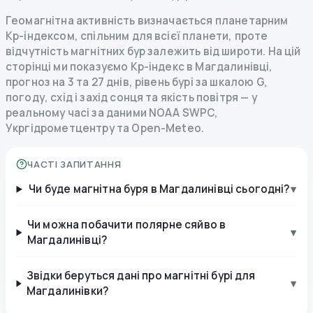
Геомагнітна активність визначається планетарним
Kp-індексом, спільним для всієї планети, проте
відчутність магнітних бур залежить від широти. На цій
сторінці ми показуємо Kp-індекс в Магдалинівці,
прогноз на 3 та 27 днів, рівень бурі за шкалою G,
погоду, схід і захід сонця та якість повітря — у
реальному часі за даними NOAA SWPC,
Укргідрометцентру та Open-Meteo.
ЧАСТІ ЗАПИТАННЯ
Чи буде магнітна буря в Магдалинівці сьогодні?
▾
Чи можна побачити полярне сяйво в
▾
Магдалинівці?
Звідки беруться дані про магнітні бурі для
▾
Магдалинівки?