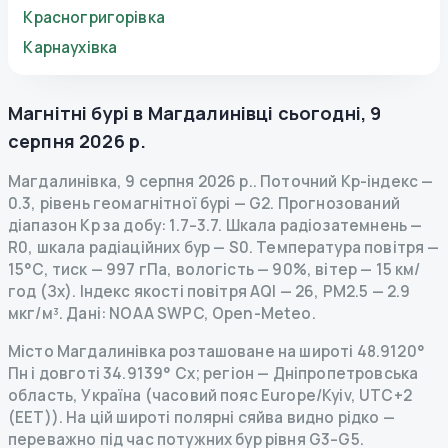
Красногригорівка
Карнаухівка
Магнітні бурі в
Магдалинівці
сьогодні
,
9
серпня 2026 р.
Магдалинівка
,
9 серпня 2026 р.
.
Поточний Kp-індекс
—
0.3
,
рівень геомагнітної бурі
— G
2
.
Прогнозований
діапазон Kp за добу: 1.7–3.7.
Шкала радіозатемнень
—
R
0
,
шкала радіаційних бур
— S
0
.
Температура повітря —
15°C, тиск — 997 гПа, вологість — 90%, вітер — 15 км/
год (Зх).
Індекс якості повітря AQI — 26, PM2.5 — 2.9
мкг/м³.
Дані
: NOAA SWPC, Open-Meteo.
Місто Магдалинівка розташоване на широті 48.9120°
Пн і довготі 34.9139° Сх; регіон — Дніпропетровська
область, Україна (часовий пояс Europe/Kyiv, UTC+2
(EET)). На цій широті полярні сяйва видно рідко —
переважно під час потужних бур рівня G3–G5.