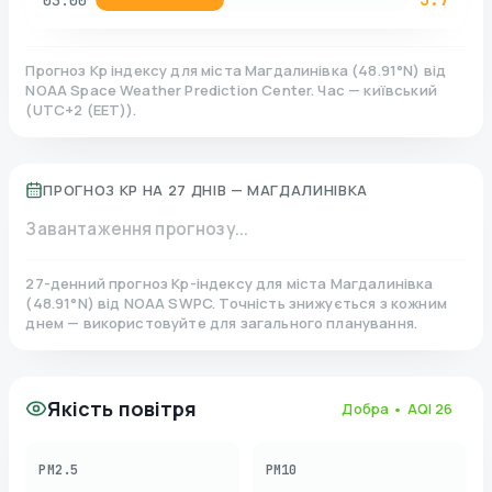
03:00
Прогноз Kp індексу для міста
Магдалинівка
(
48.91
°N)
від
NOAA Space Weather Prediction Center. Час — київський
(
UTC+2 (EET)
).
ПРОГНОЗ KP НА 27 ДНІВ —
МАГДАЛИНІВКА
Завантаження прогнозу...
27-денний прогноз Kp-індексу для міста
Магдалинівка
(
48.91
°N)
від NOAA SWPC. Точність знижується з кожним
днем — використовуйте для загального планування.
Якість повітря
Добра
• AQI
26
PM2.5
PM10