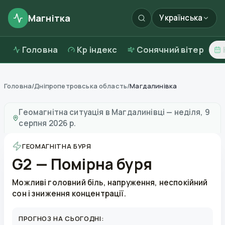
Магнітка
Українська
Головна
Kp індекс
Сонячний вітер
Головна
/
Дніпропетровська область
/
Магдалинівка
Магнітні бурі в
Магдалинівці
—
погода та якість пові
Геомагнітна ситуація в
Магдалинівці
—
неділя, 9
серпня 2026 р.
ГЕОМАГНІТНА БУРЯ
G2 — Помірна буря
Можливі головний біль, напруження, неспокійний
сон і зниження концентрації.
ПРОГНОЗ НА СЬОГОДНІ: