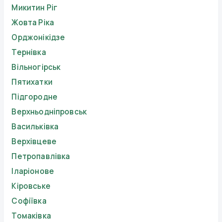
Микитин Ріг
Жовта Ріка
Орджонікідзе
Тернівка
Вільногірськ
Пятихатки
Підгородне
Верхньодніпровськ
Васильківка
Верхівцеве
Петропавлівка
Іларіонове
Кіровське
Софіївка
Томаківка