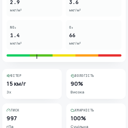
2.9
3.6
мкг/м³
мкг/м³
NO₂
O₃
1.4
66
мкг/м³
мкг/м³
ВІТЕР
ВОЛОГІСТЬ
15 км/г
90%
Зх
Висока
ТИСК
ХМАРНІСТЬ
997
100%
гПа
Суцільна