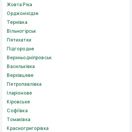
Жовта Ріка
Орджонікідзе
Тернівка
Вільногірськ
Пятихатки
Підгородне
Верхньодніпровськ
Васильківка
Верхівцеве
Петропавлівка
Іларіонове
Кіровське
Софіївка
Томаківка
Красногригорівка