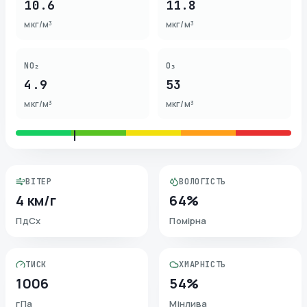
10.6
11.8
мкг/м³
мкг/м³
NO₂
O₃
4.9
53
мкг/м³
мкг/м³
ВІТЕР
ВОЛОГІСТЬ
4 км/г
64%
ПдСх
Помірна
ТИСК
ХМАРНІСТЬ
1006
54%
гПа
Мінлива