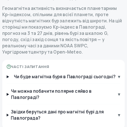
Геомагнітна активність визначається планетарним
Kp-індексом, спільним для всієї планети, проте
відчутність магнітних бур залежить від широти. На цій
сторінці ми показуємо Kp-індекс в Павлограді,
прогноз на 3 та 27 днів, рівень бурі за шкалою G,
погоду, схід і захід сонця та якість повітря — у
реальному часі за даними NOAA SWPC,
Укргідрометцентру та Open-Meteo.
ЧАСТІ ЗАПИТАННЯ
Чи буде магнітна буря в Павлограді сьогодні?
▾
Чи можна побачити полярне сяйво в
▾
Павлограді?
Звідки беруться дані про магнітні бурі для
▾
Павлограда?