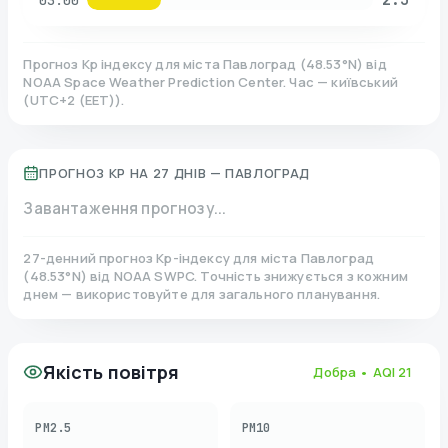
03:00
Прогноз Kp індексу для міста
Павлоград
(
48.53
°N)
від
NOAA Space Weather Prediction Center. Час — київський
(
UTC+2 (EET)
).
ПРОГНОЗ KP НА 27 ДНІВ —
ПАВЛОГРАД
Завантаження прогнозу...
27-денний прогноз Kp-індексу для міста
Павлоград
(
48.53
°N)
від NOAA SWPC. Точність знижується з кожним
днем — використовуйте для загального планування.
Якість повітря
Добра
• AQI
21
PM2.5
PM10