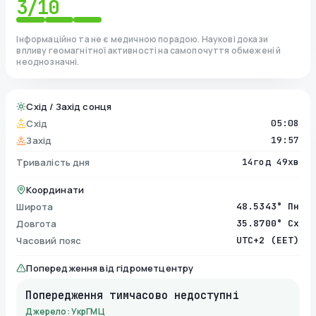
3
/10
Інформаційно та не є медичною порадою. Наукові докази
впливу геомагнітної активності на самопочуття обмежені й
неоднозначні.
Схід / Захід сонця
Схід
05:08
Захід
19:57
Тривалість дня
14год 49хв
Координати
Широта
48.5343° Пн
Довгота
35.8700° Сх
Часовий пояс
UTC+2 (EET)
Попередження від гідрометцентру
Попередження тимчасово недоступні
Джерело: УкрГМЦ