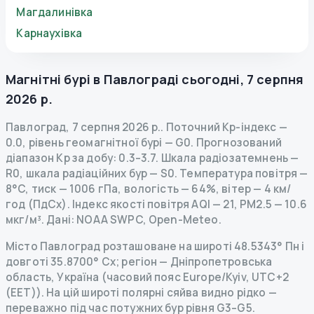
Магдалинівка
Карнаухівка
Магнітні бурі в
Павлограді
сьогодні
,
7 серпня
2026 р.
Павлоград
,
7 серпня 2026 р.
.
Поточний Kp-індекс
—
0.0
,
рівень геомагнітної бурі
— G
0
.
Прогнозований
діапазон Kp за добу: 0.3–3.7.
Шкала радіозатемнень
—
R
0
,
шкала радіаційних бур
— S
0
.
Температура повітря —
8°C, тиск — 1006 гПа, вологість — 64%, вітер — 4 км/
год (ПдСх).
Індекс якості повітря AQI — 21, PM2.5 — 10.6
мкг/м³.
Дані
: NOAA SWPC, Open-Meteo.
Місто Павлоград розташоване на широті 48.5343° Пн і
довготі 35.8700° Сх; регіон — Дніпропетровська
область, Україна (часовий пояс Europe/Kyiv, UTC+2
(EET)). На цій широті полярні сяйва видно рідко —
переважно під час потужних бур рівня G3–G5.