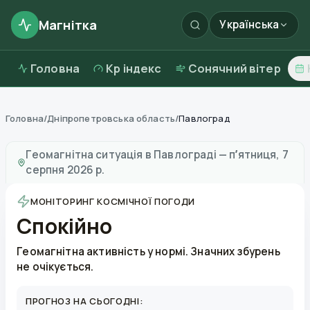
Магнітка
Українська
Головна
Kp індекс
Сонячний вітер
Головна
/
Дніпропетровська область
/
Павлоград
Магнітні бурі в
Павлограді
—
погода та якість повітр
Геомагнітна ситуація в
Павлограді
—
пʼятниця, 7
серпня 2026 р.
МОНІТОРИНГ КОСМІЧНОЇ ПОГОДИ
Спокійно
Геомагнітна активність у нормі. Значних збурень
не очікується.
ПРОГНОЗ НА СЬОГОДНІ: