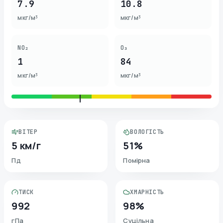
7.9
10.8
мкг/м³
мкг/м³
NO₂
O₃
1
84
мкг/м³
мкг/м³
ВІТЕР
ВОЛОГІСТЬ
5 км/г
51%
Пд
Помірна
ТИСК
ХМАРНІСТЬ
992
98%
гПа
Суцільна