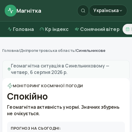
Магнітка
Українська
Головна
Kp індекс
Сонячний вітер
Головна
/
Дніпропетровська область
/
Синельникове
Магнітні бурі в
Синельниковому
—
погода та якість 
Геомагнітна ситуація в
Синельниковому
—
четвер, 6 серпня 2026 р.
МОНІТОРИНГ КОСМІЧНОЇ ПОГОДИ
Спокійно
Геомагнітна активність у нормі. Значних збурень
не очікується.
ПРОГНОЗ НА СЬОГОДНІ: