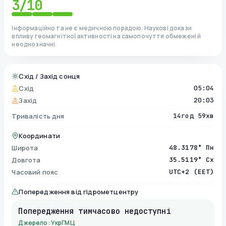
3
/10
Інформаційно та не є медичною порадою. Наукові докази
впливу геомагнітної активності на самопочуття обмежені й
неоднозначні.
Схід / Захід сонця
Схід
05:04
Захід
20:03
Тривалість дня
14год 59хв
Координати
Широта
48.3178° Пн
Довгота
35.5119° Сх
Часовий пояс
UTC+2 (EET)
Попередження від гідрометцентру
Попередження тимчасово недоступні
Джерело: УкрГМЦ