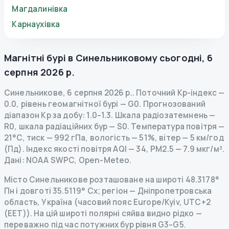
Магдалинівка
Карнаухівка
Магнітні бурі в
Синельниковому
сьогодні
,
6
серпня 2026 р.
Синельникове
,
6 серпня 2026 р.
.
Поточний Kp-індекс
—
0.0
,
рівень геомагнітної бурі
— G
0
.
Прогнозований
діапазон Kp за добу: 1.0–1.3.
Шкала радіозатемнень
—
R
0
,
шкала радіаційних бур
— S
0
.
Температура повітря —
21°C, тиск — 992 гПа, вологість — 51%, вітер — 5 км/год
(Пд).
Індекс якості повітря AQI — 34, PM2.5 — 7.9 мкг/м³.
Дані
: NOAA SWPC, Open-Meteo.
Місто Синельникове розташоване на широті 48.3178°
Пн і довготі 35.5119° Сх; регіон — Дніпропетровська
область, Україна (часовий пояс Europe/Kyiv, UTC+2
(EET)). На цій широті полярні сяйва видно рідко —
переважно під час потужних бур рівня G3–G5.