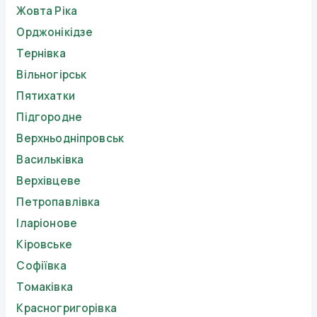
Жовта Ріка
Орджонікідзе
Тернівка
Вільногірськ
Пятихатки
Підгородне
Верхньодніпровськ
Васильківка
Верхівцеве
Петропавлівка
Іларіонове
Кіровське
Софіївка
Томаківка
Красногригорівка