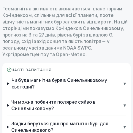
Геомагнітна активність визначається планетарним
Kp-індексом, спільним для всієї планети, проте
відчутність магнітних бур залежить від широти. На цій
сторінці ми показуємо Kp-індекс в Синельниковому,
прогноз на 3 та 27 днів, рівень бурі за шкалою G,
погоду, схід і захід сонця та якість повітря — у
реальному часі за даними NOAA SWPC,
Укргідрометцентру та Open-Meteo.
ЧАСТІ ЗАПИТАННЯ
Чи буде магнітна буря в Синельниковому
▾
сьогодні?
Чи можна побачити полярне сяйво в
▾
Синельниковому?
Звідки беруться дані про магнітні бурі для
▾
Синельникового?