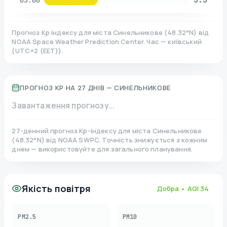
03:00
Прогноз Kp індексу для міста
Синельникове
(
48.32
°N)
від
NOAA Space Weather Prediction Center. Час — київський
(
UTC+2 (EET)
).
ПРОГНОЗ KP НА 27 ДНІВ —
СИНЕЛЬНИКОВЕ
Завантаження прогнозу...
27-денний прогноз Kp-індексу для міста
Синельникове
(
48.32
°N)
від NOAA SWPC. Точність знижується з кожним
днем — використовуйте для загального планування.
Якість повітря
Добра
• AQI
34
PM2.5
PM10