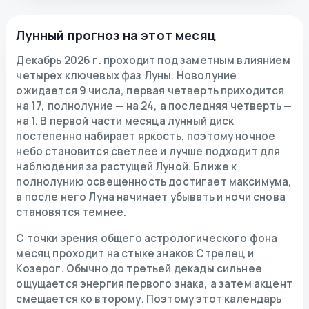
Лунный прогноз на этот месяц
Декабрь 2026 г. проходит под заметным влиянием
четырех ключевых фаз Луны. Новолуние
ожидается 9 числа, первая четверть приходится
на 17, полнолуние — на 24, а последняя четверть —
на 1. В первой части месяца лунный диск
постепенно набирает яркость, поэтому ночное
небо становится светлее и лучше подходит для
наблюдения за растущей Луной. Ближе к
полнолунию освещенность достигает максимума,
а после него Луна начинает убывать и ночи снова
становятся темнее.
С точки зрения общего астрологического фона
месяц проходит на стыке знаков Стрелец и
Козерог. Обычно до третьей декады сильнее
ощущается энергия первого знака, а затем акцент
смещается ко второму. Поэтому этот календарь