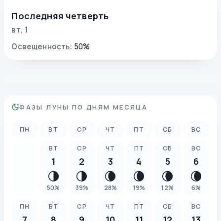
Последняя четверть
вт
,
1
Освещенность
:
50
%
ФАЗЫ ЛУНЫ ПО ДНЯМ МЕСЯЦА
ПН
ВТ
СР
ЧТ
ПТ
СБ
ВС
ВТ
СР
ЧТ
ПТ
СБ
ВС
1
2
3
4
5
6
🌗
🌗
🌘
🌘
🌘
🌘
50
%
39
%
28
%
19
%
12
%
6
%
ПН
ВТ
СР
ЧТ
ПТ
СБ
ВС
7
8
9
10
11
12
13