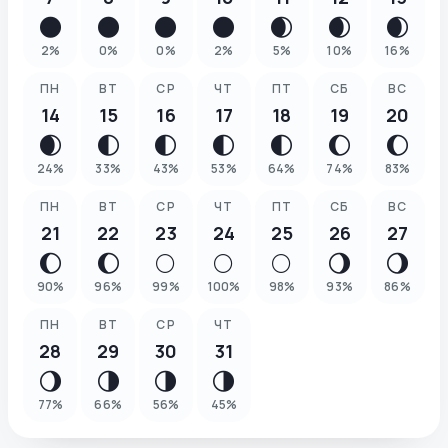
🌑
🌑
🌑
🌑
🌒
🌒
🌒
2
%
0
%
0
%
2
%
5
%
10
%
16
%
ПН
ВТ
СР
ЧТ
ПТ
СБ
ВС
14
15
16
17
18
19
20
🌒
🌓
🌓
🌓
🌓
🌔
🌔
24
%
33
%
43
%
53
%
64
%
74
%
83
%
ПН
ВТ
СР
ЧТ
ПТ
СБ
ВС
21
22
23
24
25
26
27
🌔
🌔
🌕
🌕
🌕
🌖
🌖
90
%
96
%
99
%
100
%
98
%
93
%
86
%
ПН
ВТ
СР
ЧТ
28
29
30
31
🌖
🌗
🌗
🌗
77
%
66
%
56
%
45
%