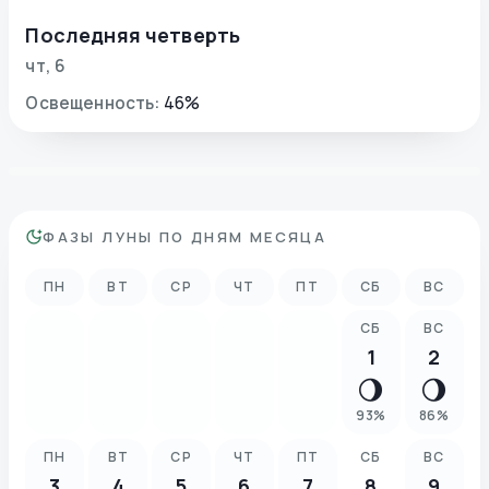
Последняя четверть
чт
,
6
Освещенность
:
46
%
ФАЗЫ ЛУНЫ ПО ДНЯМ МЕСЯЦА
ПН
ВТ
СР
ЧТ
ПТ
СБ
ВС
СБ
ВС
1
2
🌖
🌖
93
%
86
%
ПН
ВТ
СР
ЧТ
ПТ
СБ
ВС
3
4
5
6
7
8
9