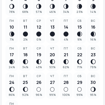
🌖
🌗
🌗
🌗
🌗
🌘
🌘
78
%
68
%
57
%
46
%
34
%
23
%
14
%
ПН
ВТ
СР
ЧТ
ПТ
СБ
ВС
10
11
12
13
14
15
16
🌘
🌑
🌑
🌑
🌑
🌒
🌒
7
%
2
%
0
%
1
%
4
%
9
%
16
%
ПН
ВТ
СР
ЧТ
ПТ
СБ
ВС
17
18
19
20
21
22
23
🌒
🌓
🌓
🌓
🌓
🌔
🌔
24
%
34
%
43
%
53
%
62
%
71
%
79
%
ПН
ВТ
СР
ЧТ
ПТ
СБ
ВС
24
25
26
27
28
29
30
🌔
🌔
🌕
🌕
🌕
🌕
🌖
86
%
92
%
96
%
99
%
100
%
99
%
95
%
ПН