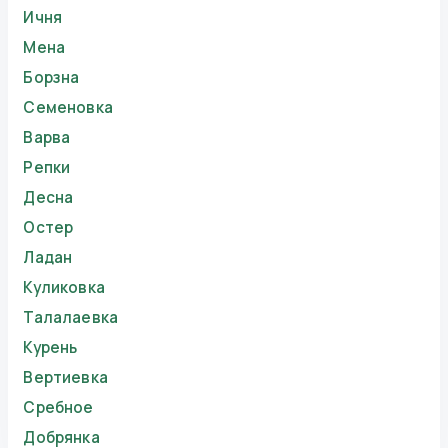
Ичня
Мена
Борзна
Семеновка
Варва
Репки
Десна
Остер
Ладан
Куликовка
Талалаевка
Курень
Вертиевка
Сребное
Добрянка