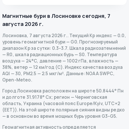
Магнитные бури в
Лосиновке
сегодня
,
7
августа 2026 г.
Лосиновка
,
7 августа 2026 г.
.
Текущий Kp индекс
—
0.0
,
уровень геомагнитной бури
— G
0
.
Прогнозируемый
диапазон Kp за сутки: 0.3–3.7.
Шкала радиозатемнений
— R
0
,
шкала радиационных бурь
— S
0
.
Температура
воздуха — 24°C, давление — 1002 гПа, влажность —
38%, ветер — 12 км/год (С).
Индекс качества воздуха
AQI — 30, PM2.5 — 2.5 мкг/м³.
Данные
: NOAA SWPC,
Open-Meteo.
Город Лосиновка расположен на широте 50.8444° Пн
и долготе 31.9178° Сх; регион — Черниговская
область, Украина (часовой пояс Europe/Kyiv, UTC+2
(EET)). На этой широте полярные сияния видны редко
— в основном во время мощных бурь уровня G3–G5.
Геомагнитная активность определяется