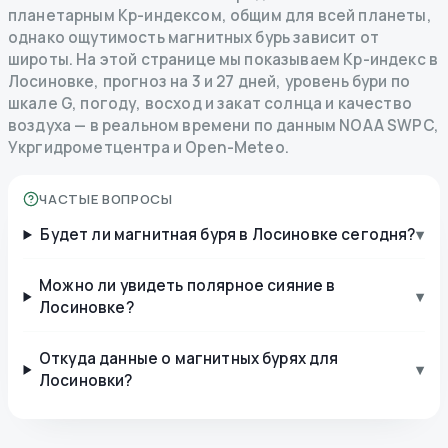
планетарным Kp-индексом, общим для всей планеты,
однако ощутимость магнитных бурь зависит от
широты. На этой странице мы показываем Kp-индекс в
Лосиновке, прогноз на 3 и 27 дней, уровень бури по
шкале G, погоду, восход и закат солнца и качество
воздуха — в реальном времени по данным NOAA SWPC,
Укргидрометцентра и Open-Meteo.
ЧАСТЫЕ ВОПРОСЫ
Будет ли магнитная буря в Лосиновке сегодня?
▾
Можно ли увидеть полярное сияние в
▾
Лосиновке?
Откуда данные о магнитных бурях для
▾
Лосиновки?