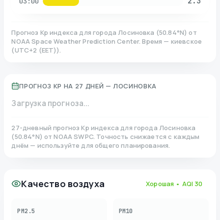
2.3
03:00
Прогноз Kp индекса для города
Лосиновка
(
50.84
°N)
от
NOAA Space Weather Prediction Center. Время — киевское
(
UTC+2 (EET)
).
ПРОГНОЗ KP НА 27 ДНЕЙ —
ЛОСИНОВКА
Загрузка прогноза...
27-дневный прогноз Kp индекса для города
Лосиновка
(
50.84
°N)
от NOAA SWPC. Точность снижается с каждым
днём — используйте для общего планирования.
Качество воздуха
Хорошая
• AQI
30
PM2.5
PM10