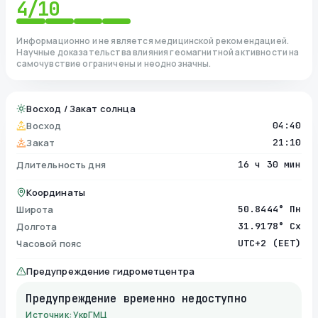
4
/10
Информационно и не является медицинской рекомендацией.
Научные доказательства влияния геомагнитной активности на
самочувствие ограничены и неоднозначны.
Восход / Закат солнца
Восход
04:40
Закат
21:10
Длительность дня
16 ч 30 мин
Координаты
Широта
50.8444° Пн
Долгота
31.9178° Сх
Часовой пояс
UTC+2 (EET)
Предупреждение гидрометцентра
Предупреждение временно недоступно
Источник: УкрГМЦ