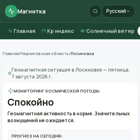
Магнитка
Русский
Главная
Kp индекс
Солнечный ветер
Главная
/
Черниговская область
/
Лосиновка
Магнитные бури в
Лосиновке
—
погода и качество 
Геомагнитная ситуация в
Лосиновке
—
пятница,
7 августа 2026 г.
МОНИТОРИНГ КОСМИЧЕСКОЙ ПОГОДЫ
Спокойно
Геомагнитная активность в норме. Значительных
возмущений не ожидается.
ПРОГНОЗ НА СЕГОДНЯ: