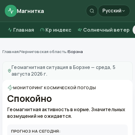
Магнитка
Русский
Главная
Kp индекс
Солнечный ветер
Главная
/
Черниговская область
/
Борзна
Магнитные бури в
Борзне
—
погода и качество возд
Геомагнитная ситуация в
Борзне
—
среда, 5
августа 2026 г.
МОНИТОРИНГ КОСМИЧЕСКОЙ ПОГОДЫ
Спокойно
Геомагнитная активность в норме. Значительных
возмущений не ожидается.
ПРОГНОЗ НА СЕГОДНЯ: