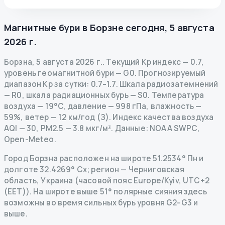
Магнитные бури в
Борзне
сегодня
,
5 августа
2026 г.
Борзна
,
5 августа 2026 г.
.
Текущий Kp индекс
—
0.7
,
уровень геомагнитной бури
— G
0
.
Прогнозируемый
диапазон Kp за сутки: 0.7–1.7.
Шкала радиозатемнений
— R
0
,
шкала радиационных бурь
— S
0
.
Температура
воздуха — 19°C, давление — 998 гПа, влажность —
59%, ветер — 12 км/год (З).
Индекс качества воздуха
AQI — 30, PM2.5 — 3.8 мкг/м³.
Данные
: NOAA SWPC,
Open-Meteo.
Город Борзна расположен на широте 51.2534° Пн и
долготе 32.4269° Сх; регион — Черниговская
область, Украина (часовой пояс Europe/Kyiv, UTC+2
(EET)). На широте выше 51° полярные сияния здесь
возможны во время сильных бурь уровня G2–G3 и
выше.