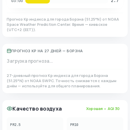
2.7
03:00
Прогноз Kp индекса для города
Борзна
(
51.25
°N)
от NOAA
Space Weather Prediction Center. Время — киевское
(
UTC+2 (EET)
).
ПРОГНОЗ KP НА 27 ДНЕЙ —
БОРЗНА
Загрузка прогноза...
27-дневный прогноз Kp индекса для города
Борзна
(
51.25
°N)
от NOAA SWPC. Точность снижается с каждым
днём — используйте для общего планирования.
Качество воздуха
Хорошая
• AQI
30
PM2.5
PM10