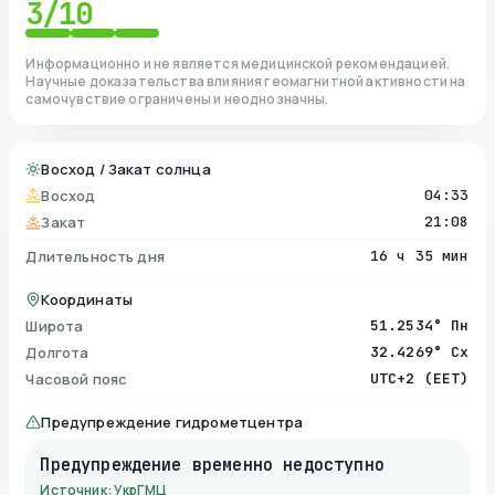
3
/10
Информационно и не является медицинской рекомендацией.
Научные доказательства влияния геомагнитной активности на
самочувствие ограничены и неоднозначны.
Восход / Закат солнца
Восход
04:33
Закат
21:08
Длительность дня
16 ч 35 мин
Координаты
Широта
51.2534° Пн
Долгота
32.4269° Сх
Часовой пояс
UTC+2 (EET)
Предупреждение гидрометцентра
Предупреждение временно недоступно
Источник: УкрГМЦ