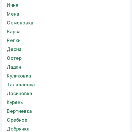
Ичня
Мена
Семеновка
Варва
Репки
Десна
Остер
Ладан
Куликовка
Талалаевка
Лосиновка
Курень
Вертиевка
Сребное
Добрянка