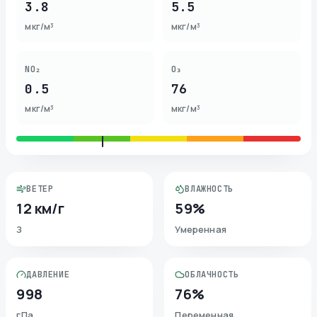
3.8
5.5
мкг/м³
мкг/м³
NO₂
O₃
0.5
76
мкг/м³
мкг/м³
ВЕТЕР
ВЛАЖНОСТЬ
12 км/г
59%
З
Умеренная
ДАВЛЕНИЕ
ОБЛАЧНОСТЬ
998
76%
гПа
Переменная