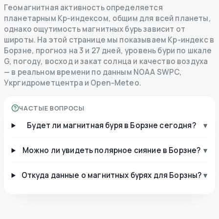
Геомагнитная активность определяется
планетарным Kp-индексом, общим для всей планеты,
однако ощутимость магнитных бурь зависит от
широты. На этой странице мы показываем Kp-индекс в
Борзне, прогноз на 3 и 27 дней, уровень бури по шкале
G, погоду, восход и закат солнца и качество воздуха
— в реальном времени по данным NOAA SWPC,
Укргидрометцентра и Open-Meteo.
ЧАСТЫЕ ВОПРОСЫ
Будет ли магнитная буря в Борзне сегодня?
▾
Можно ли увидеть полярное сияние в Борзне?
▾
Откуда данные о магнитных бурях для Борзны?
▾