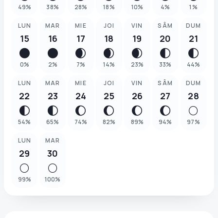
49
%
38
%
28
%
18
%
10
%
4
%
1
%
LUN
MAR
MIE
JOI
VIN
SÂM
DUM
15
16
17
18
19
20
21
🌑
🌑
🌒
🌒
🌒
🌓
🌓
0
%
2
%
7
%
14
%
23
%
33
%
44
%
LUN
MAR
MIE
JOI
VIN
SÂM
DUM
22
23
24
25
26
27
28
🌓
🌓
🌔
🌔
🌔
🌔
🌕
54
%
65
%
74
%
82
%
89
%
94
%
97
%
LUN
MAR
29
30
🌕
🌕
99
%
100
%