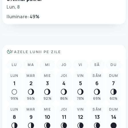
Lun
,
8
Iluminare
:
49
%
FAZELE LUNII PE ZILE
LU
MA
MI
JO
VI
SÂ
DU
LUN
MAR
MIE
JOI
VIN
SÂM
DUM
1
2
3
4
5
6
7
🌕
🌖
🌖
🌖
🌖
🌖
🌗
99
%
96
%
92
%
86
%
78
%
69
%
60
%
LUN
MAR
MIE
JOI
VIN
SÂM
DUM
8
9
10
11
12
13
14
🌗
🌗
🌘
🌘
🌘
🌘
🌑