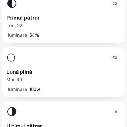
🌓
22
Primul pătrar
Lun
,
22
Iluminare
:
54
%
🌕
30
Lună plină
Mar
,
30
Iluminare
:
100
%
🌗
8
Ultimul pătrar