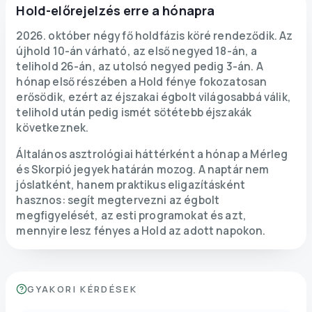
Hold-előrejelzés erre a hónapra
2026. október négy fő holdfázis köré rendeződik. Az
újhold 10-án várható, az első negyed 18-án, a
telihold 26-án, az utolsó negyed pedig 3-án. A
hónap első részében a Hold fénye fokozatosan
erősödik, ezért az éjszakai égbolt világosabbá válik,
telihold után pedig ismét sötétebb éjszakák
következnek.
Általános asztrológiai háttérként a hónap a Mérleg
és Skorpió jegyek határán mozog. A naptár nem
jóslatként, hanem praktikus eligazításként
hasznos: segít megtervezni az égbolt
megfigyelését, az esti programokat és azt,
mennyire lesz fényes a Hold az adott napokon.
GYAKORI KÉRDÉSEK