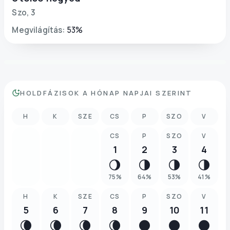
Szo
,
3
Megvilágítás
:
53
%
HOLDFÁZISOK A HÓNAP NAPJAI SZERINT
H
K
SZE
CS
P
SZO
V
CS
P
SZO
V
1
2
3
4
🌖
🌗
🌗
🌗
75
%
64
%
53
%
41
%
H
K
SZE
CS
P
SZO
V
5
6
7
8
9
10
11
🌘
🌘
🌘
🌘
🌑
🌑
🌑