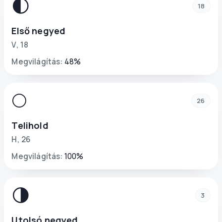
🌓
18
Első negyed
V
,
18
Megvilágítás
:
48
%
🌕
26
Telihold
H
,
26
Megvilágítás
:
100
%
🌗
3
Utolsó negyed