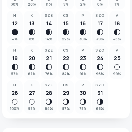
30
%
20
%
11
%
5
%
2
%
0
%
1
%
H
K
SZE
CS
P
SZO
V
12
13
14
15
16
17
18
🌑
🌒
🌒
🌒
🌒
🌓
🌓
4
%
8
%
14
%
22
%
30
%
39
%
48
%
H
K
SZE
CS
P
SZO
V
19
20
21
22
23
24
25
🌓
🌓
🌔
🌔
🌔
🌔
🌕
57
%
67
%
76
%
84
%
91
%
96
%
99
%
H
K
SZE
CS
P
SZO
26
27
28
29
30
31
🌕
🌕
🌖
🌖
🌖
🌗
100
%
98
%
94
%
87
%
78
%
68
%