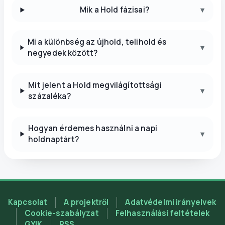
Mik a Hold fázisai?
▾
Mi a különbség az újhold, telihold és
▾
negyedek között?
Mit jelent a Hold megvilágítottsági
▾
százaléka?
Hogyan érdemes használni a napi
▾
holdnaptárt?
Kapcsolat
A projektről
Adatvédelmi irányelvek
Cookie-szabályzat
Felhasználási feltételek
GYIK
RSS