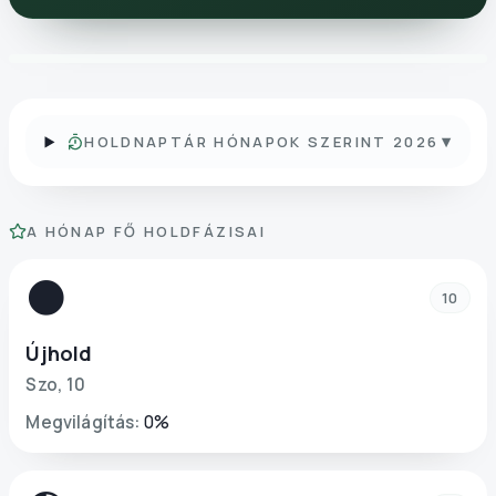
▾
HOLDNAPTÁR HÓNAPOK SZERINT 2026
A HÓNAP FŐ HOLDFÁZISAI
🌑
10
Újhold
Szo
,
10
Megvilágítás
:
0
%