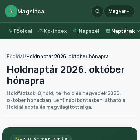
Magnitca
Magyar
Főoldal
Kp-index
Napszél
Naptárak
Főoldal
/
Holdnaptár 2026. október hónapra
Holdnaptár 2026. október
hónapra
Holdfázisok, újhold, telihold és negyedek 2026.
október hónapban. Lent napi bontásban látható a
Hold állapota és megvilágítottsága.
HAVI ÁTTEKINTÉS