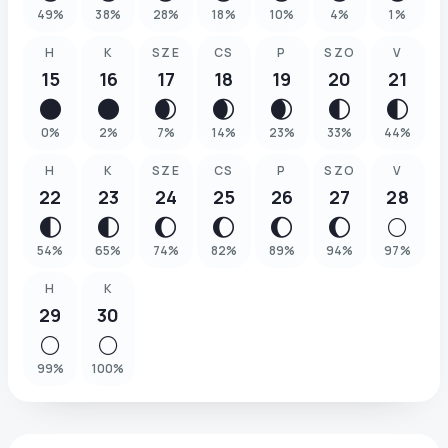
49
%
38
%
28
%
18
%
10
%
4
%
1
%
H
K
SZE
CS
P
SZO
V
15
16
17
18
19
20
21
🌑
🌑
🌒
🌒
🌒
🌓
🌓
0
%
2
%
7
%
14
%
23
%
33
%
44
%
H
K
SZE
CS
P
SZO
V
22
23
24
25
26
27
28
🌓
🌓
🌔
🌔
🌔
🌔
🌕
54
%
65
%
74
%
82
%
89
%
94
%
97
%
H
K
29
30
🌕
🌕
99
%
100
%