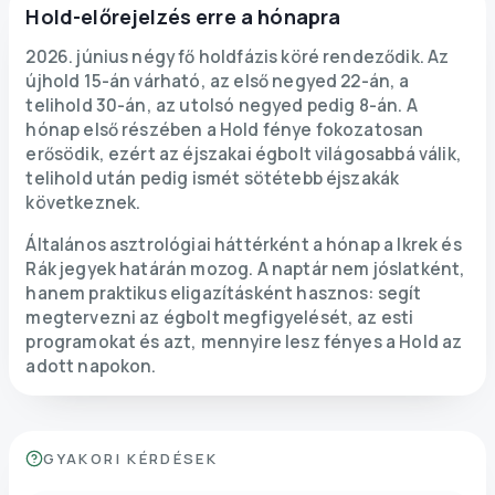
Hold-előrejelzés erre a hónapra
2026. június négy fő holdfázis köré rendeződik. Az
újhold 15-án várható, az első negyed 22-án, a
telihold 30-án, az utolsó negyed pedig 8-án. A
hónap első részében a Hold fénye fokozatosan
erősödik, ezért az éjszakai égbolt világosabbá válik,
telihold után pedig ismét sötétebb éjszakák
következnek.
Általános asztrológiai háttérként a hónap a Ikrek és
Rák jegyek határán mozog. A naptár nem jóslatként,
hanem praktikus eligazításként hasznos: segít
megtervezni az égbolt megfigyelését, az esti
programokat és azt, mennyire lesz fényes a Hold az
adott napokon.
GYAKORI KÉRDÉSEK