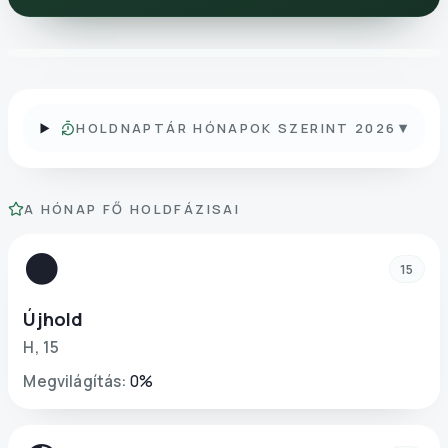
▾
HOLDNAPTÁR HÓNAPOK SZERINT 2026
A HÓNAP FŐ HOLDFÁZISAI
🌑
15
Újhold
H
,
15
Megvilágítás
:
0
%