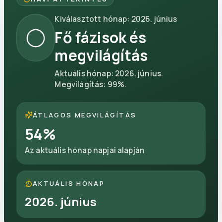
Kiválasztott hónap
:
2026. június
🌕
Fő fázisok és
megvilágítás
Aktuális hónap
:
2026. június
.
Megvilágítás
:
99
%.
ÁTLAGOS MEGVILÁGÍTÁS
54
%
Az aktuális hónap napjai alapján
AKTUÁLIS HÓNAP
2026. június