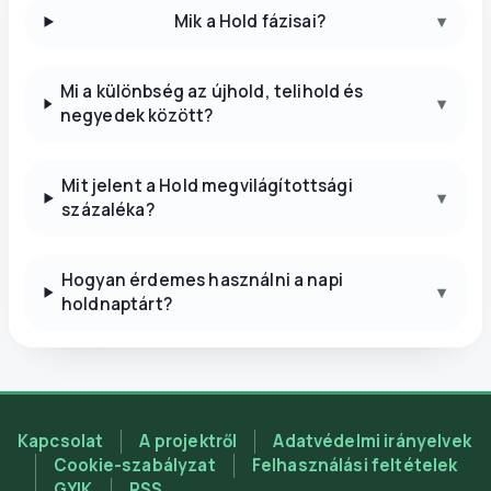
Mik a Hold fázisai?
▾
Mi a különbség az újhold, telihold és
▾
negyedek között?
Mit jelent a Hold megvilágítottsági
▾
százaléka?
Hogyan érdemes használni a napi
▾
holdnaptárt?
Kapcsolat
A projektről
Adatvédelmi irányelvek
Cookie-szabályzat
Felhasználási feltételek
GYIK
RSS