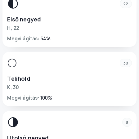
🌓
22
Első negyed
H
,
22
Megvilágítás
:
54
%
🌕
30
Telihold
K
,
30
Megvilágítás
:
100
%
🌗
8
Utolsó negyed