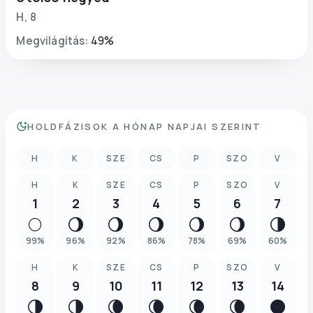
H
,
8
Megvilágítás
:
49
%
HOLDFÁZISOK A HÓNAP NAPJAI SZERINT
H
K
SZE
CS
P
SZO
V
H
K
SZE
CS
P
SZO
V
1
2
3
4
5
6
7
🌕
🌖
🌖
🌖
🌖
🌖
🌗
99
%
96
%
92
%
86
%
78
%
69
%
60
%
H
K
SZE
CS
P
SZO
V
8
9
10
11
12
13
14
🌗
🌗
🌘
🌘
🌘
🌘
🌑