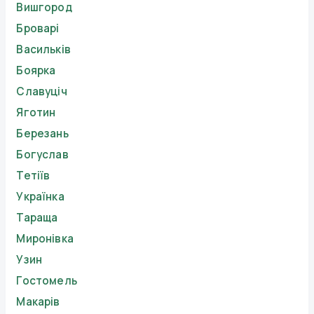
Вишгород
Броварі
Васильків
Боярка
Славуціч
Яготин
Березань
Богуслав
Тетіїв
Українка
Тараща
Миронівка
Узин
Гостомель
Макарів