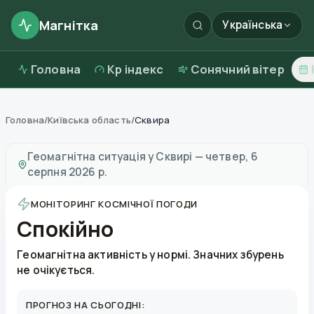
Магнітка
Українська
Головна
Kp індекс
Сонячний вітер
Головна
/
Київська область
/
Сквира
Магнітні бурі в
Сквирі
—
погода та якість повітря
Геомагнітна ситуація у
Сквирі
—
четвер, 6
серпня 2026 р.
МОНІТОРИНГ КОСМІЧНОЇ ПОГОДИ
Спокійно
Геомагнітна активність у нормі. Значних збурень
не очікується.
ПРОГНОЗ НА СЬОГОДНІ: