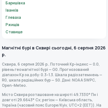
Баришівка
Іванків
Глеваха
Ржищів
Ставище
Магнітні бурі в
Сквирі
сьогодні
,
6 серпня 2026
р.
Сквира
,
6 серпня 2026 р.
.
Поточний Kp-індекс
—
0.0
,
рівень геомагнітної бурі
— G
0
.
Прогнозований
діапазон Kp за добу: 0.3–1.3.
Шкала радіозатемнень
—
R
0
,
шкала радіаційних бур
— S
0
.
Дані
: NOAA SWPC,
Open-Meteo.
Місто Сквира розташоване на широті 49.7330° Пн і
довготі 29.6643° Сх; регіон — Київська область,
Україна (часовий пояс Europe/Kyiv, UTC+2 (EET)). На