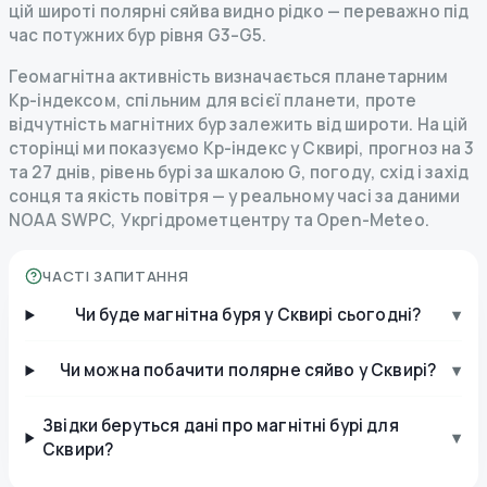
цій широті полярні сяйва видно рідко — переважно під
час потужних бур рівня G3–G5.
Геомагнітна активність визначається планетарним
Kp-індексом, спільним для всієї планети, проте
відчутність магнітних бур залежить від широти. На цій
сторінці ми показуємо Kp-індекс у Сквирі, прогноз на 3
та 27 днів, рівень бурі за шкалою G, погоду, схід і захід
сонця та якість повітря — у реальному часі за даними
NOAA SWPC, Укргідрометцентру та Open-Meteo.
ЧАСТІ ЗАПИТАННЯ
Чи буде магнітна буря у Сквирі сьогодні?
▾
Чи можна побачити полярне сяйво у Сквирі?
▾
Звідки беруться дані про магнітні бурі для
▾
Сквири?