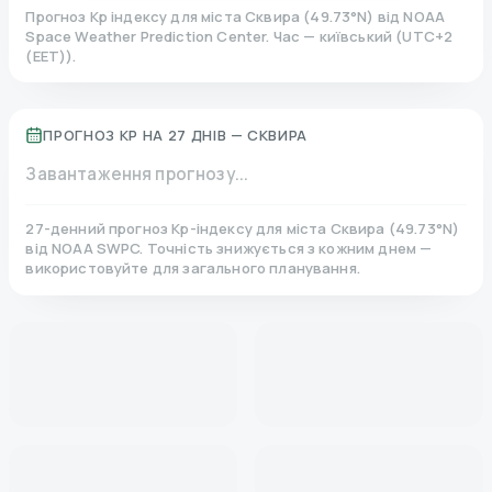
Прогноз Kp індексу для міста
Сквира
(
49.73
°N)
від NOAA
Space Weather Prediction Center. Час — київський
(
UTC+2
(EET)
).
ПРОГНОЗ KP НА 27 ДНІВ —
СКВИРА
Завантаження прогнозу...
27-денний прогноз Kp-індексу для міста
Сквира
(
49.73
°N)
від NOAA SWPC. Точність знижується з кожним днем —
використовуйте для загального планування.