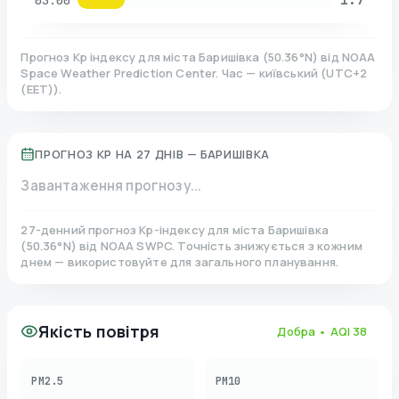
03:00
Прогноз Kp індексу для міста
Баришівка
(
50.36
°N)
від NOAA
Space Weather Prediction Center. Час — київський
(
UTC+2
(EET)
).
ПРОГНОЗ KP НА 27 ДНІВ —
БАРИШІВКА
Завантаження прогнозу...
27-денний прогноз Kp-індексу для міста
Баришівка
(
50.36
°N)
від NOAA SWPC. Точність знижується з кожним
днем — використовуйте для загального планування.
Якість повітря
Добра
• AQI
38
PM2.5
PM10