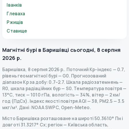
Іванків
Глеваха
Ржищів
Ставище
Магнітні бурі в
Баришівці
сьогодні
,
8 серпня
2026 р.
Баришівка
,
8 серпня 2026 р.
.
Поточний Kp-індекс
—
0.7
,
рівень геомагнітної бурі
— G
0
.
Прогнозований
діапазон Kp за добу: 0.7–2.7.
Шкала радіозатемнень
—
R
0
,
шкала радіаційних бур
— S
0
.
Температура повітря —
13°C, тиск — 1010 гПа, вологість — 34%, вітер — 2 км/
год (ПдСх).
Індекс якості повітря AQI — 38, PM2.5 — 3.5
мкг/м³.
Дані
: NOAA SWPC, Open-Meteo.
Місто Баришівка розташоване на широті 50.3610° Пн і
довготі 31.3217° Сх; регіон — Київська область,