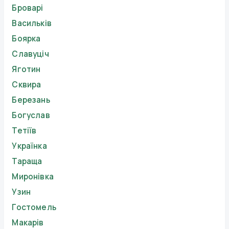
Броварі
Васильків
Боярка
Славуціч
Яготин
Сквира
Березань
Богуслав
Тетіїв
Українка
Тараща
Миронівка
Узин
Гостомель
Макарів