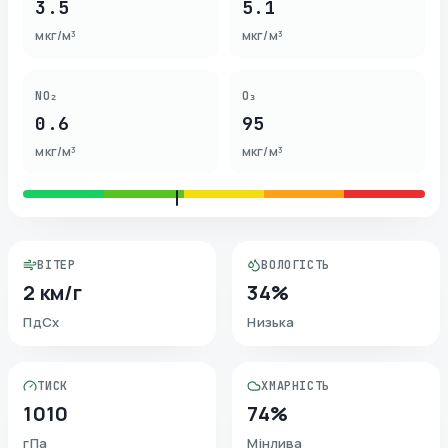
3.5
5.1
мкг/м³
мкг/м³
NO₂
O₃
0.6
95
мкг/м³
мкг/м³
ВІТЕР
ВОЛОГІСТЬ
2 км/г
34%
ПдСх
Низька
ТИСК
ХМАРНІСТЬ
1010
74%
гПа
Мінлива