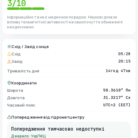
3
/10
Інформаційно та не є медичною порадою. Наукові докази
впливу геомагнітної активності на самопочуття обмежені й
неоднозначні.
Схід / Захід сонця
Схід
05:28
Захід
20:15
Тривалість дня
14год 47хв
Координати
Широта
50.3610° Пн
Довгота
31.3217° Сх
Часовий пояс
UTC+2 (EET)
Попередження від гідрометцентру
Попередження тимчасово недоступні
Джерело: УкрГМЦ