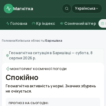
Магнітка
Українська
Головна
Kp індекс
Сонячний вітер
Головна
/
Київська область
/
Баришівка
Магнітні бурі в
Баришівці
—
погода та якість повітря
Геомагнітна ситуація в
Баришівці
—
субота, 8
серпня 2026 р.
МОНІТОРИНГ КОСМІЧНОЇ ПОГОДИ
Спокійно
Геомагнітна активність у нормі. Значних збурень
не очікується.
ПРОГНОЗ НА СЬОГОДНІ: