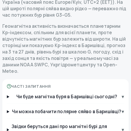
Україна (часовий пояс Europe/Kyiv, UTC+2 (EET)). На
цій широті полярні сяйва видно рідко — переважно під
час потужних бур рівня G3–G5.
Геомагнітна активність визначається планетарним
Kp-індексом, спільним для всієї планети, проте
відчутність магнітних бур залежить від широти. На цій
сторінці ми показуємо Kp-індекс в Баришівці, прогноз
на 3 та 27 днів, рівень бурі за шкалою G, погоду, схід і
захід сонця та якість повітря — у реальному часі за
даними NOAA SWPC, Укргідрометцентру та Open-
Meteo.
ЧАСТІ ЗАПИТАННЯ
Чи буде магнітна буря в Баришівці сьогодні?
▾
Чи можна побачити полярне сяйво в Баришівці?
▾
Звідки беруться дані про магнітні бурі для
▾