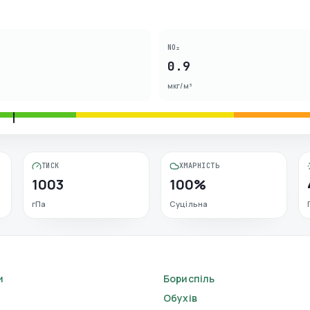
NO₂
0.9
мкг/м³
ТИСК
ХМАРНІСТЬ
1003
100%
гПа
Суцільна
и
Бориспіль
Обухів