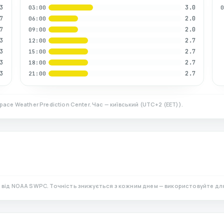
3
3.0
03:00
7
2.0
06:00
7
2.0
09:00
3
2.7
12:00
3
2.7
15:00
3
2.7
18:00
3
2.7
21:00
pace Weather Prediction Center. Час — київський
(
UTC+2 (EET)
).
)
від NOAA SWPC. Точність знижується з кожним днем — використовуйте дл