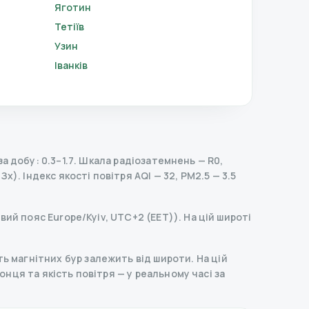
Яготин
Тетіїв
Узин
Іванків
 добу: 0.3–1.7.
Шкала радіозатемнень
— R
0
,
нЗх).
Індекс якості повітря AQI — 32, PM2.5 — 3.5
овий пояс Europe/Kyiv, UTC+2 (EET)). На цій широті
ь магнітних бур залежить від широти. На цій
 сонця та якість повітря — у реальному часі за