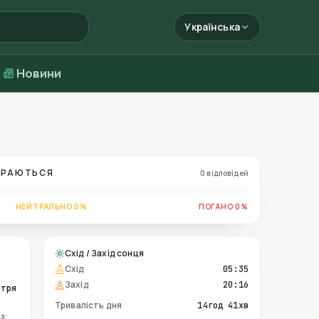
Українська
Новини
БИРАЮТЬСЯ
0 відповідей
НЕЙТРАЛЬНО 0%
ПОГАНО 0%
Схід / Захід сонця
Схід
05:35
Захід
20:16
ітря
Тривалість дня
14год 41хв
з: