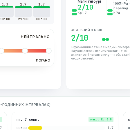
Магнітні бурі
1003 hPa ·
1.3
1.7
1.7
2
/10
перепад: 
Kp 1.7
hPa
18:00
21:00
00:00
ЗАГАЛЬНИЙ ВПЛИВ
2
/10
НЕЙТРАЛЬНО
Інформаційно та не є медичною пора
Наукові докази впливу геомагнітної
активності на самопочуття обмежені
неоднозначні.
ПОГАНО
 3-ГОДИННИХ ІНТЕРВАЛАХ)
пт, 7 серп.
7
макс. Kp
3.0
7
1.7
00:00