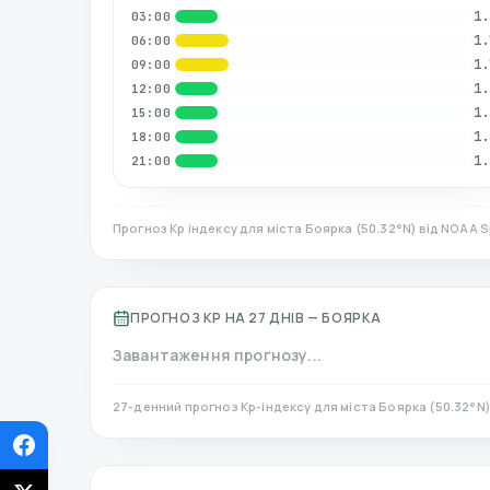
1.
03:00
1.
06:00
1.
09:00
1.
12:00
1.
15:00
1.
18:00
1.
21:00
Прогноз Kp індексу для міста
Боярка
(
50.32
°N)
від NOAA S
ПРОГНОЗ KP НА 27 ДНІВ —
БОЯРКА
Завантаження прогнозу...
27-денний прогноз Kp-індексу для міста
Боярка
(
50.32
°N