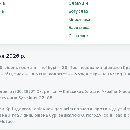
ків
Славуціч
нь
Богуслав
Миронівка
в
Баришівка
Ставище
ня 2026 р.
.0
,
рівень геомагнітної бурі
— G
0
.
Прогнозований діапазон Kp за
 8°C, тиск — 1003 гПа, вологість — 44%, вітер — 14 км/год (П
довготі 30.2973° Сх; регіон — Київська область, Україна (час
отужних бур рівня G3–G5.
 Kp-індексом, спільним для всієї планети, проте відчутніст
на 3 та 27 днів, рівень бурі за шкалою G, погоду, схід і захід
Meteo.