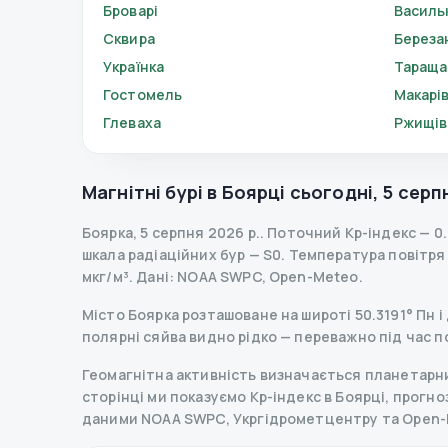
Броварі
Василь
Сквира
Береза
Українка
Тараща
Гостомель
Макарі
Глеваха
Ржищів
Магнітні бурі в
Боярці
сьогодні
,
5 серп
Боярка
,
5 серпня 2026 р.
.
Поточний Kp-індекс
—
0
шкала радіаційних бур
— S
0
.
Температура повітря —
мкг/м³.
Дані
: NOAA SWPC, Open-Meteo.
Місто Боярка розташоване на широті 50.3191° Пн і 
полярні сяйва видно рідко — переважно під час п
Геомагнітна активність визначається планетарним
сторінці ми показуємо Kp-індекс в Боярці, прогноз 
даними NOAA SWPC, Укргідрометцентру та Open-