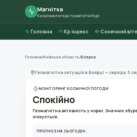
Магнітка
Космічна погода та магнітні бурі
Головна
Kp індекс
Сонячний віт
Головна
/
Київська область
/
Боярка
Магнітні бурі в
Боярці
—
погода та якість по
Геомагнітна ситуація в
Боярці
—
середа, 5 се
МОНІТОРИНГ КОСМІЧНОЇ ПОГОДИ
Спокійно
Геомагнітна активність у нормі. Значних збур
очікується.
ПРОГНОЗ НА СЬОГОДНІ: