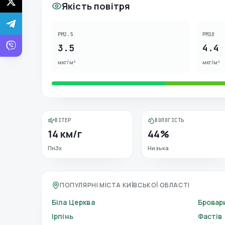
Якість повітря
PM2.5
PM10
3.5
4.4
мкг/м³
мкг/м³
ВІТЕР
ВОЛОГІСТЬ
14 км/г
44%
ПнЗх
Низька
ПОПУЛЯРНІ МІСТА КИЇВСЬКОЇ ОБЛАСТІ
Біла Церква
Бровар
Ірпінь
Фастів