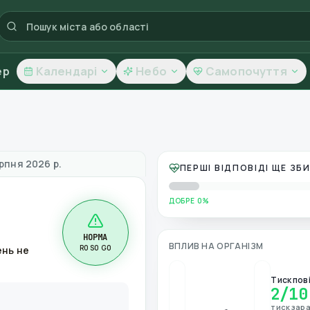
ер
Календарі
Небо
Самопочуття
вітря
рпня 2026 р.
ПЕРШІ ВІДПОВІДІ ЩЕ З
ДОБРЕ 0%
НОРМА
ВПЛИВ НА ОРГАНІЗМ
R0 S0 G0
ень не
Тиск пов
2
/10
тиск зара