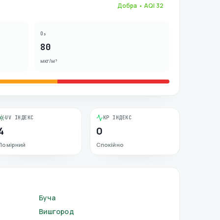
Добра
• AQI
32
O₃
80
мкг/м³
UV ІНДЕКС
KP ІНДЕКС
4
0
Помірний
Спокійно
Буча
Вишгород