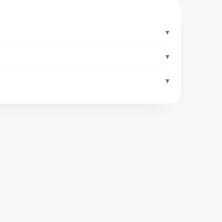
▾
▾
▾