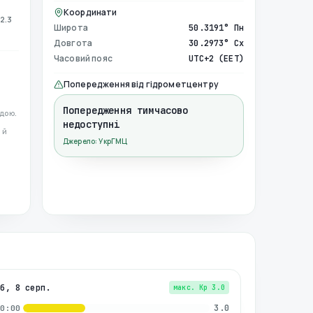
Координати
2.3
Широта
50.3191° Пн
Довгота
30.2973° Сх
Часовий пояс
UTC+2 (EET)
Попередження від гідрометцентру
Попередження тимчасово
дою.
недоступні
 й
Джерело: УкрГМЦ
сб, 8 серп.
макс. Kp
3.0
3.0
00:00