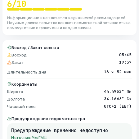
6
/10
Информационно и не является медицинской рекомендацией.
Научные доказательства влияния геомагнитной активности на
самочувствие ограничены и неоднозначны.
Восход / Закат солнца
Восход
05:45
Закат
19:37
Длительность дня
13 ч 52 мин
Координаты
Широта
44.4952° Пн
Долгота
34.1663° Сх
Часовой пояс
UTC+2 (EET)
Предупреждение гидрометцентра
Предупреждение временно недоступно
Источник: УкрГМЦ