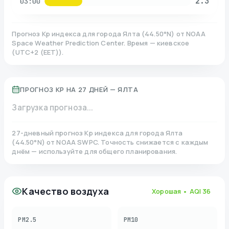
2.3
03:00
Прогноз Kp индекса для города
Ялта
(
44.50
°N)
от NOAA
Space Weather Prediction Center. Время — киевское
(
UTC+2 (EET)
).
ПРОГНОЗ KP НА 27 ДНЕЙ —
ЯЛТА
Загрузка прогноза...
27-дневный прогноз Kp индекса для города
Ялта
(
44.50
°N)
от NOAA SWPC. Точность снижается с каждым
днём — используйте для общего планирования.
Качество воздуха
Хорошая
• AQI
36
PM2.5
PM10