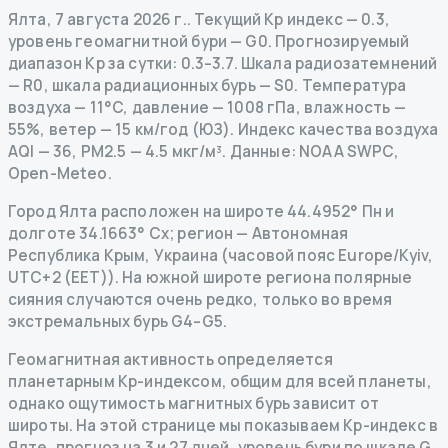
Ялта
,
7 августа 2026 г.
.
Текущий Kp индекс
—
0.3
,
уровень геомагнитной бури
— G
0
.
Прогнозируемый
диапазон Kp за сутки: 0.3–3.7.
Шкала радиозатемнений
— R
0
,
шкала радиационных бурь
— S
0
.
Температура
воздуха — 11°C, давление — 1008 гПа, влажность —
55%, ветер — 15 км/год (ЮЗ).
Индекс качества воздуха
AQI — 36, PM2.5 — 4.5 мкг/м³.
Данные
: NOAA SWPC,
Open-Meteo.
Город Ялта расположен на широте 44.4952° Пн и
долготе 34.1663° Сх; регион — Автономная
Республика Крым, Украина (часовой пояс Europe/Kyiv,
UTC+2 (EET)). На южной широте региона полярные
сияния случаются очень редко, только во время
экстремальных бурь G4–G5.
Геомагнитная активность определяется
планетарным Kp-индексом, общим для всей планеты,
однако ощутимость магнитных бурь зависит от
широты. На этой странице мы показываем Kp-индекс в
Ялте, прогноз на 3 и 27 дней, уровень бури по шкале G,