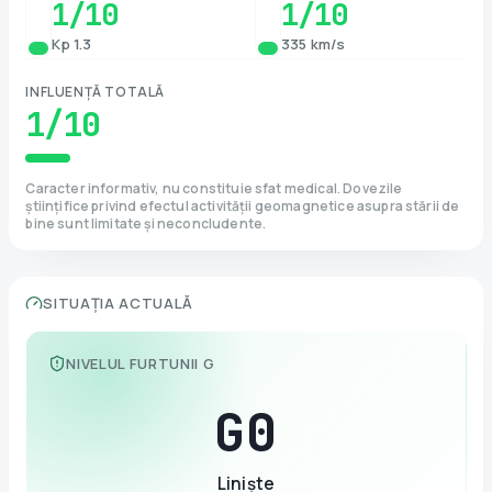
1
/10
1
/10
Kp 1.3
335 km/s
INFLUENȚĂ TOTALĂ
1
/10
Caracter informativ, nu constituie sfat medical. Dovezile
științifice privind efectul activității geomagnetice asupra stării de
bine sunt limitate și neconcludente.
SITUAȚIA ACTUALĂ
NIVELUL FURTUNII G
G
0
Liniște