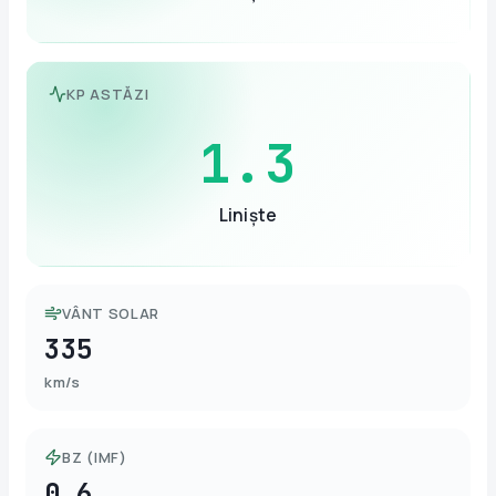
KP ASTĂZI
1.3
Liniște
VÂNT SOLAR
335
km/s
BZ (IMF)
0.6