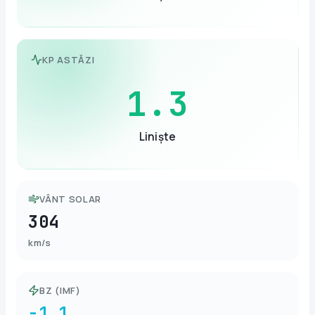
KP ASTĂZI
1.3
Liniște
VÂNT SOLAR
304
km/s
BZ (IMF)
-1.1