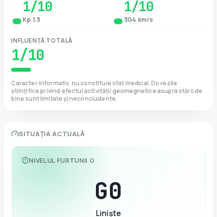
1
/10
1
/10
Kp 1.3
304 km/s
INFLUENȚĂ TOTALĂ
1
/10
Caracter informativ, nu constituie sfat medical. Dovezile
științifice privind efectul activității geomagnetice asupra stării de
bine sunt limitate și neconcludente.
SITUAȚIA ACTUALĂ
NIVELUL FURTUNII G
G
0
Liniște