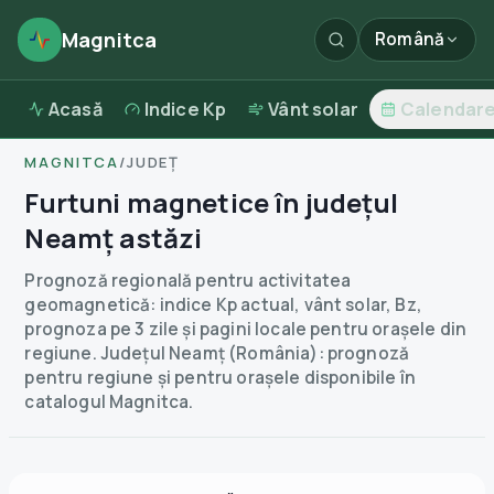
Magnitca
Română
Acasă
Indice Kp
Vânt solar
Calendar
MAGNITCA
/
JUDEȚ
Furtuni magnetice în județul
Neamț astăzi
Prognoză regională pentru activitatea
geomagnetică: indice Kp actual, vânt solar, Bz,
prognoza pe 3 zile și pagini locale pentru orașele din
regiune.
Județul Neamț (România): prognoză
pentru regiune și pentru orașele disponibile în
catalogul Magnitca.