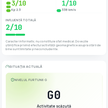
3
/10
1
/10
Kp 2.3
338 km/s
INFLUENȚĂ TOTALĂ
2
/10
Caracter informativ, nu constituie sfat medical. Dovezile
științifice privind efectul activității geomagnetice asupra stării de
bine sunt limitate și neconcludente.
SITUAȚIA ACTUALĂ
NIVELUL FURTUNII G
G
0
Activitate scăzută