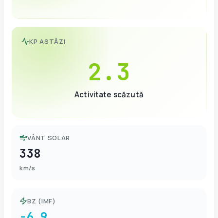
KP ASTĂZI
2.3
Activitate scăzută
VÂNT SOLAR
338
km/s
BZ (IMF)
-6.9