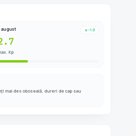
 august
-1.0
2.7
ax. Kp
mți mai des oboseală, dureri de cap sau