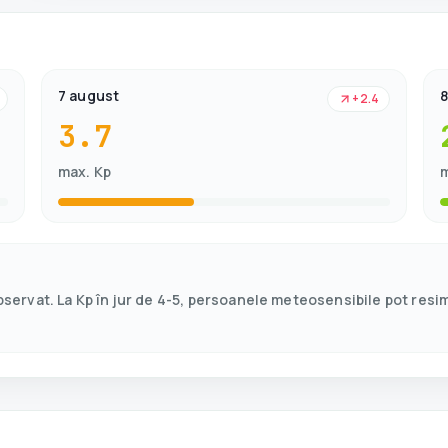
7 august
8
+2.4
3.7
max. Kp
m
observat. La Kp în jur de 4-5, persoanele meteosensibile pot resi