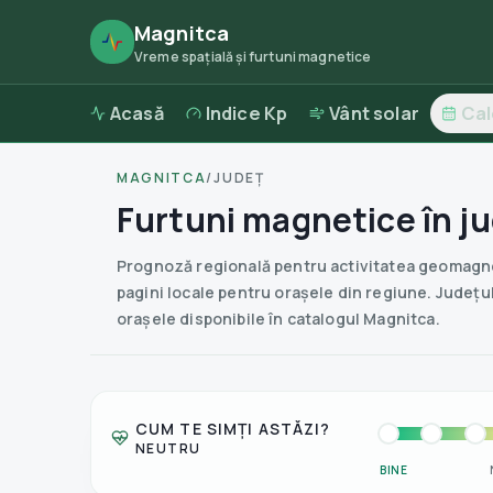
Magnitca
Vreme spațială și furtuni magnetice
Acasă
Indice Kp
Vânt solar
Ca
MAGNITCA
/
JUDEȚ
Furtuni magnetice în ju
Prognoză regională pentru activitatea geomagneti
pagini locale pentru orașele din regiune.
Județul
orașele disponibile în catalogul Magnitca.
CUM TE SIMȚI ASTĂZI?
NEUTRU
BINE