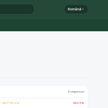
Română
0 răspunsuri
NEUTRU 0%
RĂU 0%