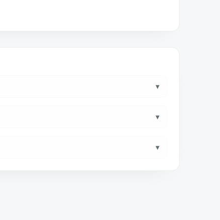
▾
▾
▾