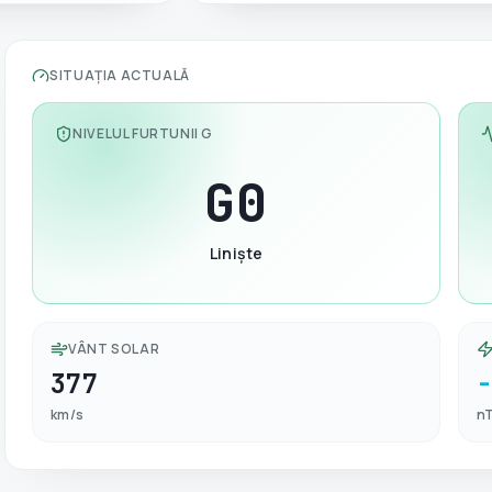
SITUAȚIA ACTUALĂ
NIVELUL FURTUNII G
G
0
Liniște
VÂNT SOLAR
377
km/s
n