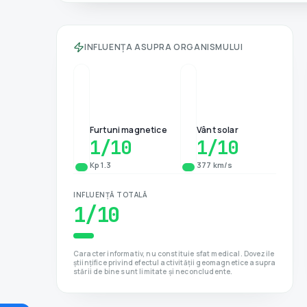
INFLUENȚA ASUPRA ORGANISMULUI
Furtuni magnetice
Vânt solar
1
/10
1
/10
Kp 1.3
377 km/s
INFLUENȚĂ TOTALĂ
1
/10
Caracter informativ, nu constituie sfat medical. Dovezile
științifice privind efectul activității geomagnetice asupra
stării de bine sunt limitate și neconcludente.