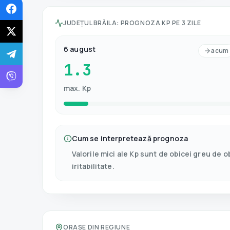
JUDEȚUL BRĂILA
:
PROGNOZA KP PE 3 ZILE
6 august
acum
1.3
max. Kp
Cum se interpretează prognoza
Valorile mici ale Kp sunt de obicei greu de 
iritabilitate.
ORAȘE DIN REGIUNE