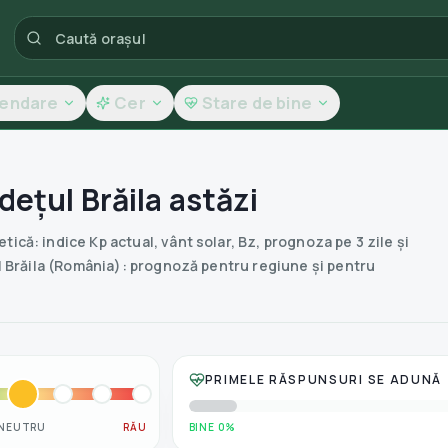
lendare
Cer
Stare de bine
dețul Brăila astăzi
că: indice Kp actual, vânt solar, Bz, prognoza pe 3 zile și
 Brăila (România): prognoză pentru regiune și pentru
PRIMELE RĂSPUNSURI SE ADUNĂ
NEUTRU
RĂU
BINE 0%