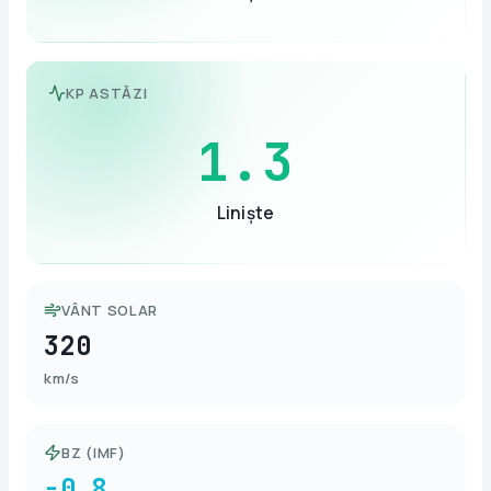
KP ASTĂZI
1.3
Liniște
VÂNT SOLAR
320
km/s
BZ (IMF)
-0.8