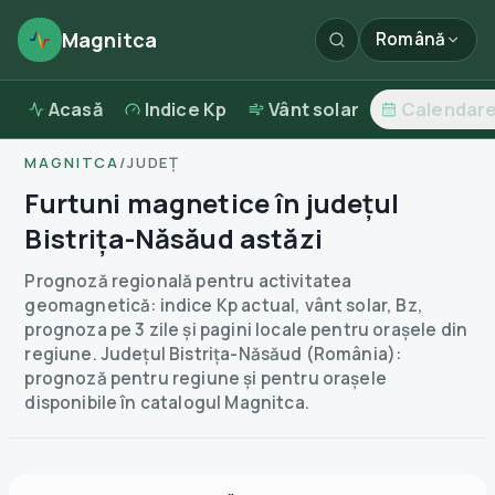
Magnitca
Română
Acasă
Indice Kp
Vânt solar
Calendar
MAGNITCA
/
JUDEȚ
Furtuni magnetice în județul
Bistrița-Năsăud astăzi
Prognoză regională pentru activitatea
geomagnetică: indice Kp actual, vânt solar, Bz,
prognoza pe 3 zile și pagini locale pentru orașele din
regiune.
Județul Bistrița-Năsăud (România):
prognoză pentru regiune și pentru orașele
disponibile în catalogul Magnitca.