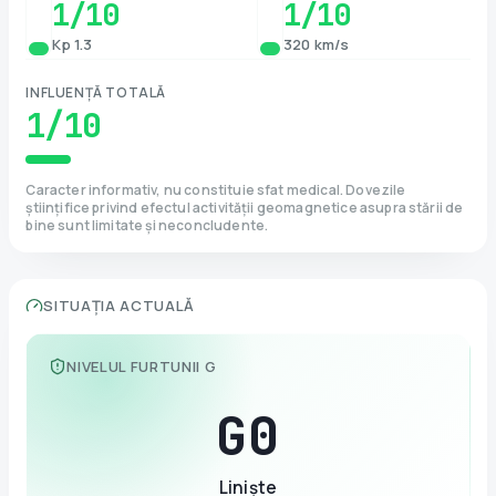
1
/10
1
/10
Kp 1.3
320 km/s
INFLUENȚĂ TOTALĂ
1
/10
Caracter informativ, nu constituie sfat medical. Dovezile
științifice privind efectul activității geomagnetice asupra stării de
bine sunt limitate și neconcludente.
SITUAȚIA ACTUALĂ
NIVELUL FURTUNII G
G
0
Liniște