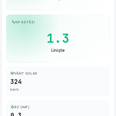
KP ASTĂZI
1.3
Liniște
VÂNT SOLAR
324
km/s
BZ (IMF)
0.3