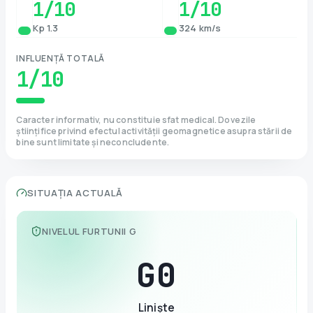
1
/10
1
/10
Kp 1.3
324 km/s
INFLUENȚĂ TOTALĂ
1
/10
Caracter informativ, nu constituie sfat medical. Dovezile
științifice privind efectul activității geomagnetice asupra stării de
bine sunt limitate și neconcludente.
SITUAȚIA ACTUALĂ
NIVELUL FURTUNII G
G
0
Liniște