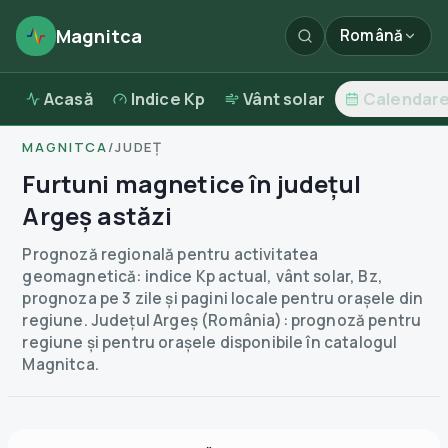
Magnitca
Română
Acasă
Indice Kp
Vânt solar
Calendar
MAGNITCA
/
JUDEȚ
Furtuni magnetice în județul
Argeș astăzi
Prognoză regională pentru activitatea
geomagnetică: indice Kp actual, vânt solar, Bz,
prognoza pe 3 zile și pagini locale pentru orașele din
regiune.
Județul Argeș (România): prognoză pentru
regiune și pentru orașele disponibile în catalogul
Magnitca.