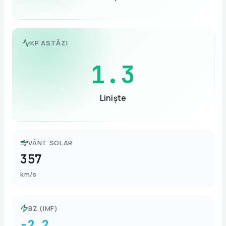
KP ASTĂZI
1.3
Liniște
VÂNT SOLAR
357
km/s
BZ (IMF)
-2.2