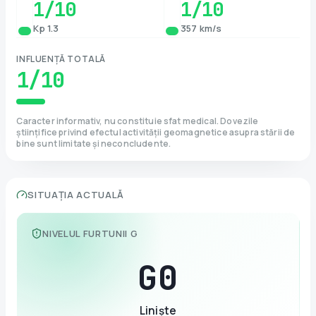
1
/10
1
/10
Kp 1.3
357 km/s
INFLUENȚĂ TOTALĂ
1
/10
Caracter informativ, nu constituie sfat medical. Dovezile
științifice privind efectul activității geomagnetice asupra stării de
bine sunt limitate și neconcludente.
SITUAȚIA ACTUALĂ
NIVELUL FURTUNII G
G
0
Liniște