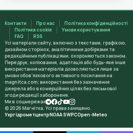
Контакти
Про нас
Політика конфіденційності
Політика cookie
Умови користування
FAQ
RSS
Усі матеріали сайту, включно з текстами, графікою,
дизайном сторінок, аналітичними добірками та
редакційними публікаціями, охороняються законом.
Передрук, копіювання, адаптація або будь-яке інше
використання матеріалів дозволяються лише за
умови обов'язкового активного посилання на
magnitca.com; використання без зазначення
джерела або в комерційних цілях без письмової
згоди редакції заборонене.
Ми в соцмережах
©
2026
Магнітка. Усі права захищено.
Укргідрометцентр
NOAA SWPC
Open-Meteo