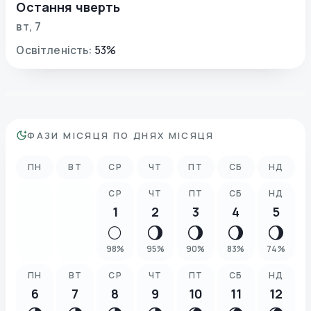
Остання чверть
вт
,
7
Освітленість
:
53
%
ФАЗИ МІСЯЦЯ ПО ДНЯХ МІСЯЦЯ
ПН
ВТ
СР
ЧТ
ПТ
СБ
НД
СР
ЧТ
ПТ
СБ
НД
1
2
3
4
5
🌕
🌖
🌖
🌖
🌖
98
%
95
%
90
%
83
%
74
%
ПН
ВТ
СР
ЧТ
ПТ
СБ
НД
6
7
8
9
10
11
12