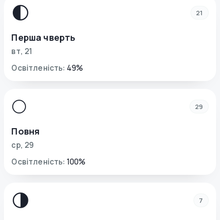
🌓
21
Перша чверть
вт
,
21
Освітленість
:
49
%
🌕
29
Повня
ср
,
29
Освітленість
:
100
%
🌗
7