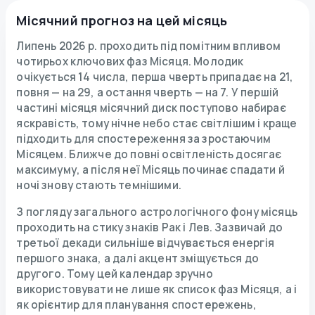
Місячний прогноз на цей місяць
Липень 2026 р. проходить під помітним впливом
чотирьох ключових фаз Місяця. Молодик
очікується 14 числа, перша чверть припадає на 21,
повня — на 29, а остання чверть — на 7. У першій
частині місяця місячний диск поступово набирає
яскравість, тому нічне небо стає світлішим і краще
підходить для спостереження за зростаючим
Місяцем. Ближче до повні освітленість досягає
максимуму, а після неї Місяць починає спадати й
ночі знову стають темнішими.
З погляду загального астрологічного фону місяць
проходить на стику знаків Рак і Лев. Зазвичай до
третьої декади сильніше відчувається енергія
першого знака, а далі акцент зміщується до
другого. Тому цей календар зручно
використовувати не лише як список фаз Місяця, а і
як орієнтир для планування спостережень,