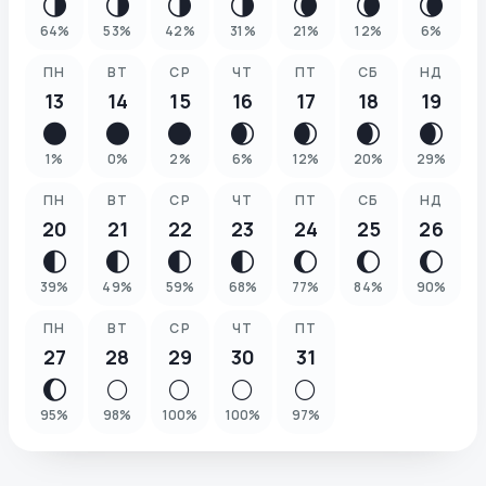
🌗
🌗
🌗
🌗
🌘
🌘
🌘
64
%
53
%
42
%
31
%
21
%
12
%
6
%
ПН
ВТ
СР
ЧТ
ПТ
СБ
НД
13
14
15
16
17
18
19
🌑
🌑
🌑
🌒
🌒
🌒
🌒
1
%
0
%
2
%
6
%
12
%
20
%
29
%
ПН
ВТ
СР
ЧТ
ПТ
СБ
НД
20
21
22
23
24
25
26
🌓
🌓
🌓
🌓
🌔
🌔
🌔
39
%
49
%
59
%
68
%
77
%
84
%
90
%
ПН
ВТ
СР
ЧТ
ПТ
27
28
29
30
31
🌔
🌕
🌕
🌕
🌕
95
%
98
%
100
%
100
%
97
%