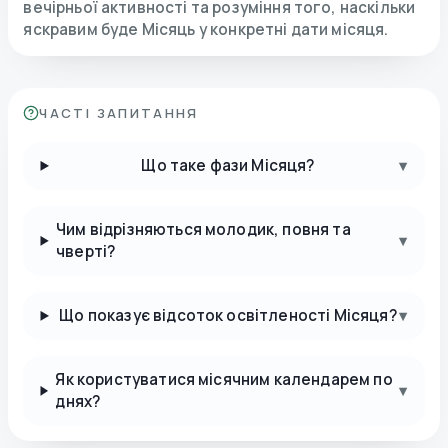
вечірньої активності та розуміння того, наскільки
яскравим буде Місяць у конкретні дати місяця.
ЧАСТІ ЗАПИТАННЯ
Що таке фази Місяця?
▾
Чим відрізняються молодик, повня та
▾
чверті?
Що показує відсоток освітленості Місяця?
▾
Як користуватися місячним календарем по
▾
днях?