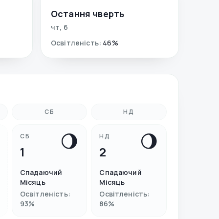
Остання чверть
чт
,
6
Освітленість
:
46
%
СБ
НД
🌖
🌖
СБ
НД
1
2
Спадаючий
Спадаючий
Місяць
Місяць
Освітленість
:
Освітленість
:
93
%
86
%