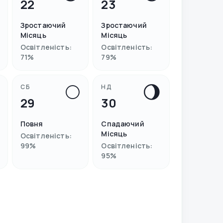
22
23
Зростаючий
Зростаючий
Місяць
Місяць
Освітленість
:
Освітленість
:
71
%
79
%
🌕
🌖
СБ
НД
29
30
Повня
Спадаючий
Місяць
Освітленість
:
99
%
Освітленість
:
95
%