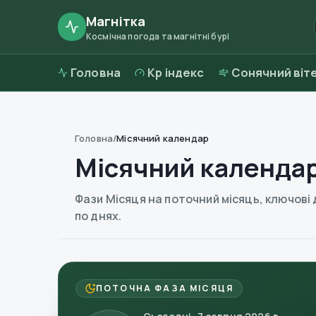
Магнітка
Космічна погода та магнітні бурі
Головна
Kp індекс
Сонячний віт
Головна
/
Місячний календар
Місячний календа
Фази Місяця на поточний місяць, ключові
по днях.
ПОТОЧНА ФАЗА МІСЯЦЯ