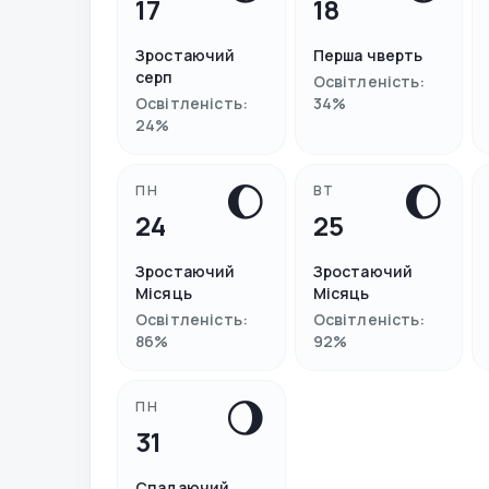
17
18
Зростаючий
Перша чверть
серп
Освітленість
:
Освітленість
:
34
%
24
%
🌔
🌔
ПН
ВТ
24
25
Зростаючий
Зростаючий
Місяць
Місяць
Освітленість
:
Освітленість
:
86
%
92
%
🌖
ПН
31
Спадаючий