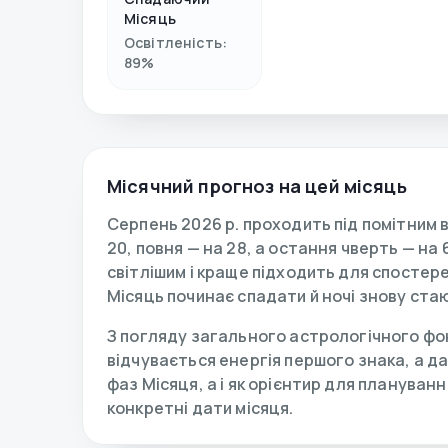
Місяць
Освітленість
:
89
%
Місячний прогноз на цей місяць
Серпень 2026 р. проходить під помітним 
20, повня — на 28, а остання чверть — на 
світлішим і краще підходить для спостер
Місяць починає спадати й ночі знову ста
З погляду загального астрологічного фону
відчувається енергія першого знака, а д
фаз Місяця, а і як орієнтир для плануван
конкретні дати місяця.