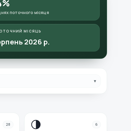
4
%
днях поточного місяця
ОТОЧНИЙ МІСЯЦЬ
рпень 2026 р.
▾
🌗
28
6