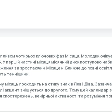
впливом чотирьох ключових фаз Місяця. Молодик очікує
6. У першій частині місяця місячний диск поступово наб
еження за зростаючим Місяцем. Ближче до повні освітле
ють темнішими.
 місяць проходить на стику знаків Лев і Діва. Зазвич
алі акцент зміщується до другого. Тому цей календар 
ня спостережень, вечірньої активності та розуміння то