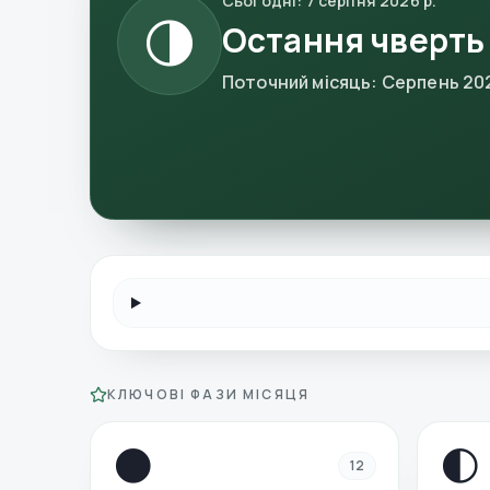
Сьогодні
:
7 серпня 2026 р.
🌗
Остання чверть
Поточний місяць
:
Серпень 202
КЛЮЧОВІ ФАЗИ МІСЯЦЯ
🌑
🌓
12