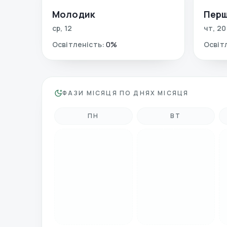
Молодик
Перш
ср
,
12
чт
,
20
Освітленість
:
0
%
Освіт
ФАЗИ МІСЯЦЯ ПО ДНЯХ МІСЯЦЯ
ПН
ВТ