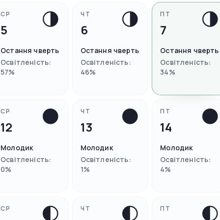
🌗
🌗
🌗
СР
ЧТ
ПТ
5
6
7
Остання чверть
Остання чверть
Остання чверть
Освітленість
:
Освітленість
:
Освітленість
:
57
%
46
%
34
%
🌑
🌑
🌑
СР
ЧТ
ПТ
12
13
14
Молодик
Молодик
Молодик
Освітленість
:
Освітленість
:
Освітленість
:
0
%
1
%
4
%
🌓
🌓
🌓
СР
ЧТ
ПТ