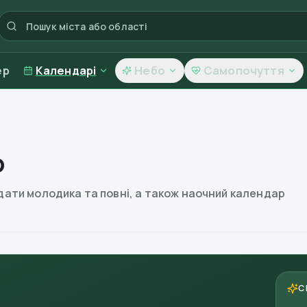
ер
Календарі
Небо
Самопочуття
р
 дати молодика та повні, а також наочний календар
С