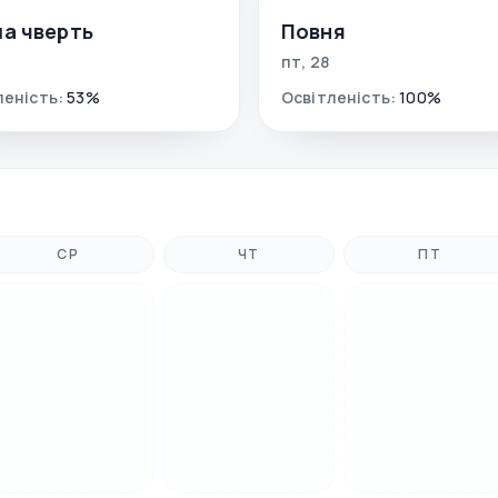
а чверть
Повня
пт
,
28
леність
:
53
%
Освітленість
:
100
%
СР
ЧТ
ПТ