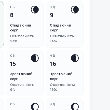
🌘
🌘
СБ
НД
8
9
Спадаючий
Спадаючий
серп
серп
Освітленість
:
Освітленість
:
23
%
14
%
🌒
🌒
СБ
НД
15
16
Зростаючий
Зростаючий
серп
серп
Освітленість
:
Освітленість
:
9
%
16
%
🌔
🌔
СБ
НД