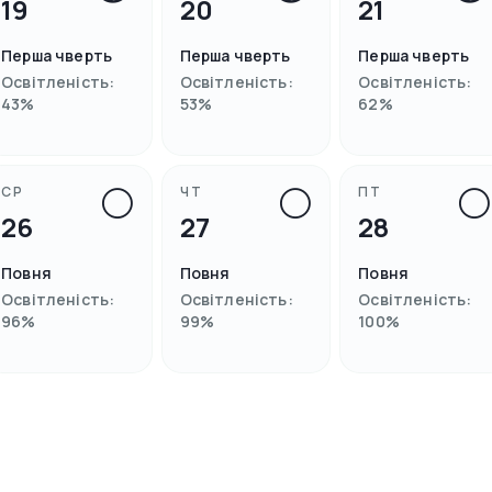
19
20
21
Перша чверть
Перша чверть
Перша чверть
Освітленість
:
Освітленість
:
Освітленість
:
43
%
53
%
62
%
🌕
🌕
🌕
СР
ЧТ
ПТ
26
27
28
Повня
Повня
Повня
Освітленість
:
Освітленість
:
Освітленість
:
96
%
99
%
100
%