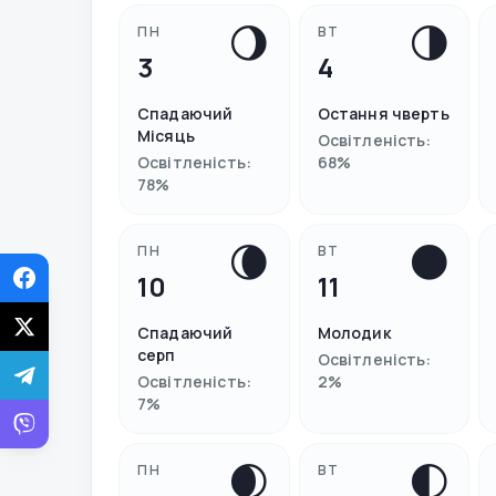
🌖
🌗
ПН
ВТ
3
4
Спадаючий
Остання чверть
Місяць
Освітленість
:
Освітленість
:
68
%
78
%
🌘
🌑
ПН
ВТ
10
11
Спадаючий
Молодик
серп
Освітленість
:
Освітленість
:
2
%
7
%
🌒
🌓
ПН
ВТ