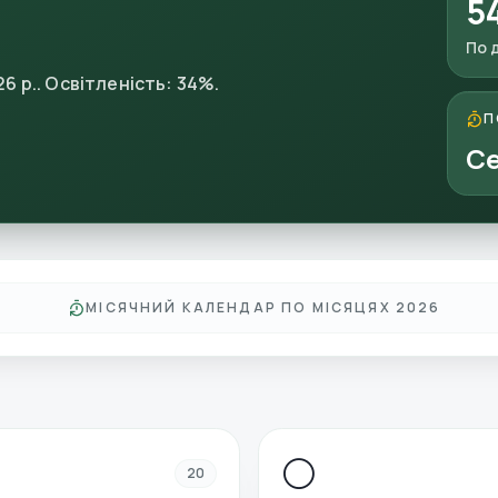
5
По 
6 р.
.
Освітленість
:
34
%.
П
Се
МІСЯЧНИЙ КАЛЕНДАР ПО МІСЯЦЯХ 2026
🌕
20