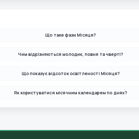
Що таке фази Місяця?
Чим відрізняються молодик, повня та чверті?
Що показує відсоток освітленості Місяця?
Як користуватися місячним календарем по днях?