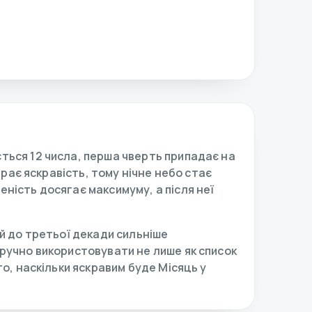
ться 12 числа, перша чверть припадає на
ирає яскравість, тому нічне небо стає
ність досягає максимуму, а після неї
ай до третьої декади сильніше
зручно використовувати не лише як список
го, наскільки яскравим буде Місяць у