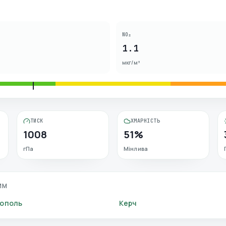
NO₂
1.1
мкг/м³
ТИСК
ХМАРНІСТЬ
1008
51%
гПа
Мінлива
ИМ
ополь
Керч