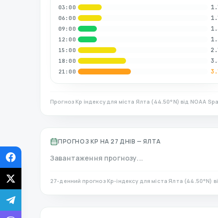
1.
03:00
1.
06:00
1.
09:00
1.
12:00
2.
15:00
3.
18:00
3.
21:00
Прогноз Kp індексу для міста
Ялта
(
44.50
°N)
від NOAA Spa
ПРОГНОЗ KP НА 27 ДНІВ —
ЯЛТА
Завантаження прогнозу...
27-денний прогноз Kp-індексу для міста
Ялта
(
44.50
°N)
в