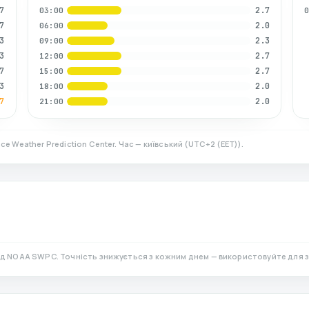
7
2.7
03:00
7
2.0
06:00
3
2.3
09:00
3
2.7
12:00
7
2.7
15:00
3
2.0
18:00
7
2.0
21:00
ce Weather Prediction Center. Час — київський
(
UTC+2 (EET)
).
ід NOAA SWPC. Точність знижується з кожним днем — використовуйте для 