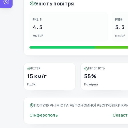
Якість повітря
PM2.5
PM10
4.5
5.3
мкг/м³
мкг/м³
ВІТЕР
ВОЛОГІСТЬ
15 км/г
55%
ПдЗх
Помірна
ПОПУЛЯРНІ МІСТА АВТОНОМНОЇ РЕСПУБЛІКИ КР
Сімферополь
Севаст