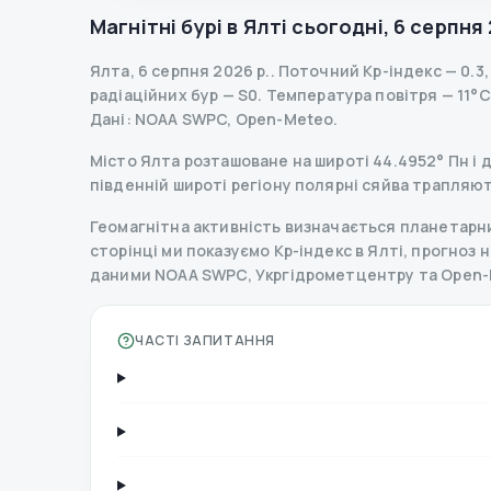
Магнітні бурі в
Ялті
сьогодні
,
6 серпня 
Ялта
,
6 серпня 2026 р.
.
Поточний Kp-індекс
—
0.3
радіаційних бур
— S
0
.
Температура повітря — 11°C, 
Дані
: NOAA SWPC, Open-Meteo.
Місто Ялта розташоване на широті 44.4952° Пн і д
південній широті регіону полярні сяйва трапляют
Геомагнітна активність визначається планетарним
сторінці ми показуємо Kp-індекс в Ялті, прогноз на
даними NOAA SWPC, Укргідрометцентру та Open-
ЧАСТІ ЗАПИТАННЯ