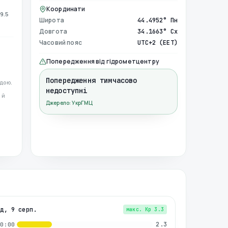
Координати
9.5
Широта
44.4952° Пн
Довгота
34.1663° Сх
Часовий пояс
UTC+2 (EET)
Попередження від гідрометцентру
Попередження тимчасово
дою.
недоступні
 й
Джерело: УкрГМЦ
нд, 9 серп.
макс. Kp
3.3
2.3
00:00