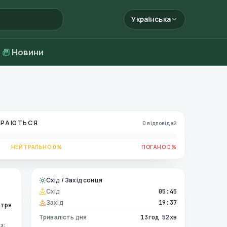
Українська
Новини
БИРАЮТЬСЯ
0 відповідей
НЕЙТРАЛЬНО 0%
ПОГАНО 0%
Схід / Захід сонця
Схід
05:45
Захід
19:37
ітря
Тривалість дня
13год 52хв
з: