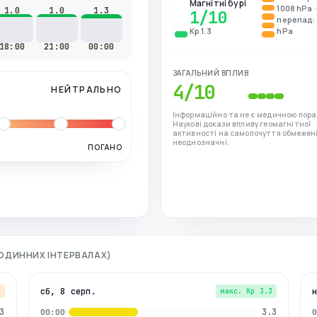
Магнітні бурі
1008 hPa ·
1.0
1.0
1.3
1
/10
перепад: 
Kp 1.3
hPa
18:00
21:00
00:00
ЗАГАЛЬНИЙ ВПЛИВ
4
/10
НЕЙТРАЛЬНО
Інформаційно та не є медичною пора
Наукові докази впливу геомагнітної
активності на самопочуття обмежені
неоднозначні.
ПОГАНО
-ГОДИННИХ ІНТЕРВАЛАХ)
сб, 8 серп.
7
макс. Kp
3.3
3
3.3
00:00