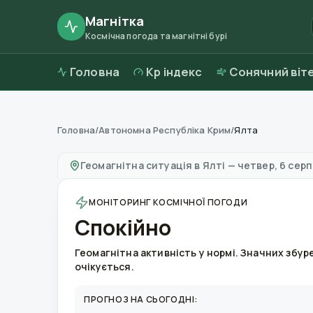
Магнітка
Космічна погода та магнітні бурі
Головна
Kp індекс
Сонячний віт
Головна
/
Автономна Республіка Крим
/
Ялта
Магнітні бурі в
Ялті
—
погода та якість пові
Геомагнітна ситуація в
Ялті
—
четвер, 6 серп
МОНІТОРИНГ КОСМІЧНОЇ ПОГОДИ
Спокійно
Геомагнітна активність у нормі. Значних збур
очікується.
ПРОГНОЗ НА СЬОГОДНІ: