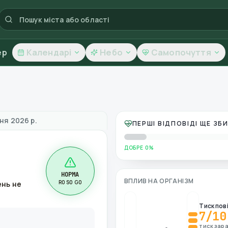
ер
Календарі
Небо
Самопочуття
тря
ня 2026 р.
ПЕРШІ ВІДПОВІДІ ЩЕ З
ДОБРЕ 0%
НОРМА
ВПЛИВ НА ОРГАНІЗМ
R0 S0 G0
ень не
Тиск пов
7
/10
тиск зара