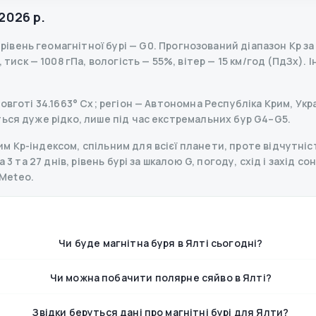
2026 р.
,
рівень геомагнітної бурі
— G
0
.
Прогнозований діапазон Kp за д
тиск — 1008 гПа, вологість — 55%, вітер — 15 км/год (ПдЗх).
І
овготі 34.1663° Сх; регіон — Автономна Республіка Крим, Укра
ься дуже рідко, лише під час екстремальних бур G4–G5.
 Kp-індексом, спільним для всієї планети, проте відчутніст
 3 та 27 днів, рівень бурі за шкалою G, погоду, схід і захід со
Meteo.
Чи буде магнітна буря в Ялті сьогодні?
Чи можна побачити полярне сяйво в Ялті?
Звідки беруться дані про магнітні бурі для Ялти?