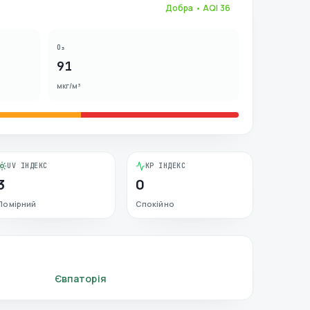
Добра
• AQI
36
O₃
91
мкг/м³
UV ІНДЕКС
KP ІНДЕКС
3
0
Помірний
Спокійно
Євпаторія