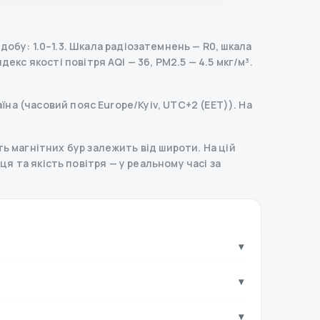
обу: 1.0–1.3.
Шкала радіозатемнень
— R
0
,
шкала
ндекс якості повітря AQI — 36, PM2.5 — 4.5 мкг/м³.
їна (часовий пояс Europe/Kyiv, UTC+2 (EET)). На
ь магнітних бур залежить від широти. На цій
нця та якість повітря — у реальному часі за
▾
▾
▾