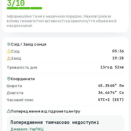
3
/10
Інформаційно та не є медичною порадою. Наукові докази
впливу геомагнітної активності на самопочуття обмежені й
неоднозначні.
Схід / Захід сонця
Схід
05:36
Захід
19:28
Тривалість дня
13год 52хв
Координати
Широта
45.3560° Пн
Довгота
36.4674° Сх
Часовий пояс
UTC+2 (EET)
Попередження від гідрометцентру
Попередження тимчасово недоступні
Джерело: УкрГМЦ