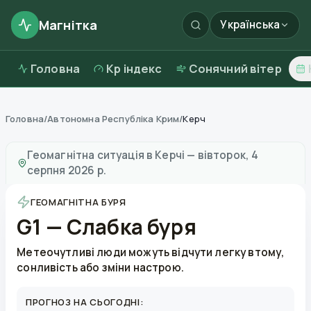
Магнітка
Українська
Головна
Kp індекс
Сонячний вітер
Головна
/
Автономна Республіка Крим
/
Керч
Магнітні бурі в
Керчі
—
погода та якість повітря
Геомагнітна ситуація в
Керчі
—
вівторок, 4
серпня 2026 р.
ГЕОМАГНІТНА БУРЯ
G1 — Слабка буря
Метеочутливі люди можуть відчути легку втому,
сонливість або зміни настрою.
ПРОГНОЗ НА СЬОГОДНІ: