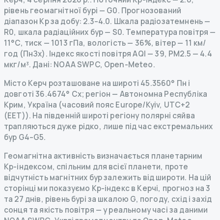
рівень геомагнітної бурі
— G
0
.
Прогнозований
діапазон Kp за добу: 2.3–4.0.
Шкала радіозатемнень
—
R
0
,
шкала радіаційних бур
— S
0
.
Температура повітря —
11°C, тиск — 1013 гПа, вологість — 36%, вітер — 11 км/
год (ПнЗх).
Індекс якості повітря AQI — 39, PM2.5 — 4.4
мкг/м³.
Дані
: NOAA SWPC, Open-Meteo.
Місто Керч розташоване на широті 45.3560° Пн і
довготі 36.4674° Сх; регіон — Автономна Республіка
Крим, Україна (часовий пояс Europe/Kyiv, UTC+2
(EET)). На південній широті регіону полярні сяйва
трапляються дуже рідко, лише під час екстремальних
бур G4–G5.
Геомагнітна активність визначається планетарним
Kp-індексом, спільним для всієї планети, проте
відчутність магнітних бур залежить від широти. На цій
сторінці ми показуємо Kp-індекс в Керчі, прогноз на 3
та 27 днів, рівень бурі за шкалою G, погоду, схід і захід
сонця та якість повітря — у реальному часі за даними