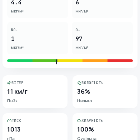
4.4
6
мкг/м³
мкг/м³
NO₂
O₃
1
97
мкг/м³
мкг/м³
ВІТЕР
ВОЛОГІСТЬ
11 км/г
36%
ПнЗх
Низька
ТИСК
ХМАРНІСТЬ
1013
100%
гПа
Суцільна