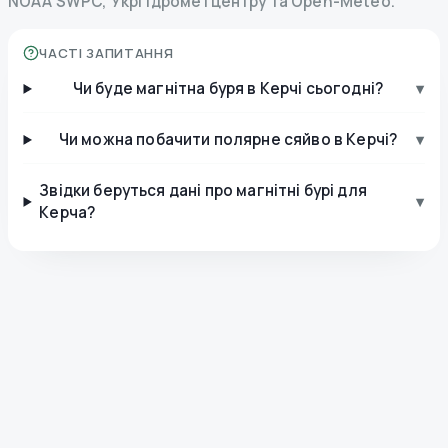
NOAA SWPC, Укргідрометцентру та Open-Meteo.
ЧАСТІ ЗАПИТАННЯ
Чи буде магнітна буря в Керчі сьогодні?
▾
Чи можна побачити полярне сяйво в Керчі?
▾
Звідки беруться дані про магнітні бурі для
▾
Керча?