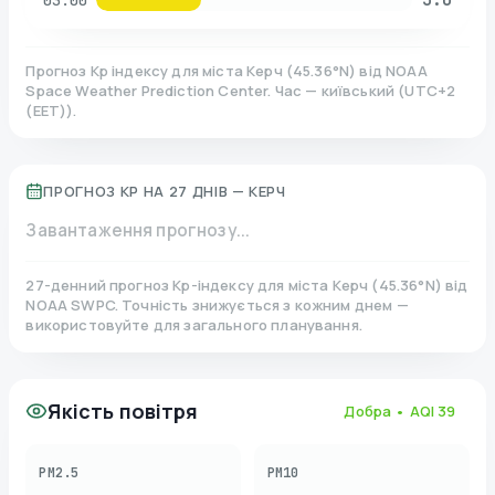
03:00
Прогноз Kp індексу для міста
Керч
(
45.36
°N)
від NOAA
Space Weather Prediction Center. Час — київський
(
UTC+2
(EET)
).
ПРОГНОЗ KP НА 27 ДНІВ —
КЕРЧ
Завантаження прогнозу...
27-денний прогноз Kp-індексу для міста
Керч
(
45.36
°N)
від
NOAA SWPC. Точність знижується з кожним днем —
використовуйте для загального планування.
Якість повітря
Добра
• AQI
39
PM2.5
PM10