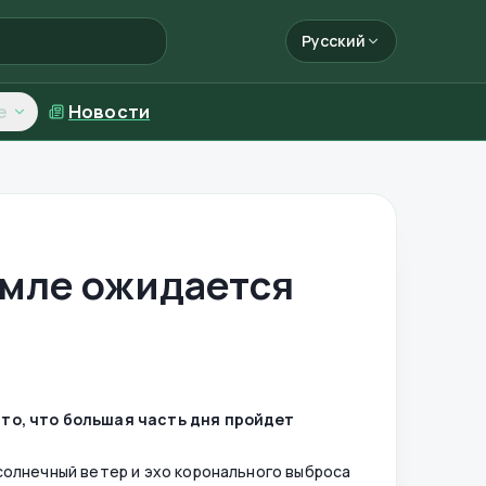
Русский
е
Новости
емле ожидается
 то, что большая часть дня пройдет
олнечный ветер и эхо коронального выброса