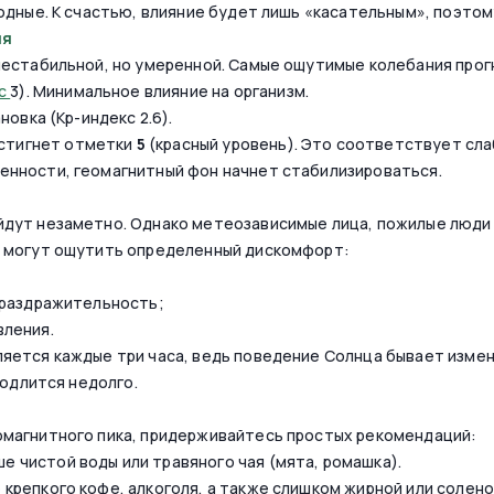
одные. К счастью, влияние будет лишь «касательным», поэтом
ня
нестабильной, но умеренной. Самые ощутимые колебания прог
кс
3). Минимальное влияние на организм.
овка (Kp-индекс 2.6).
остигнет отметки
5
(красный уровень). Это соответствует слаб
нности, геомагнитный фон начнет стабилизироваться.
дут незаметно. Однако метеозависимые лица, пожилые люди 
ы могут ощутить определенный дискомфорт:
 раздражительность;
вления.
яется каждые три часа, ведь поведение Солнца бывает изме
родлится недолго.
омагнитного пика, придерживайтесь простых рекомендаций:
е чистой воды или травяного чая (мята, ромашка).
крепкого кофе, алкоголя, а также слишком жирной или солено