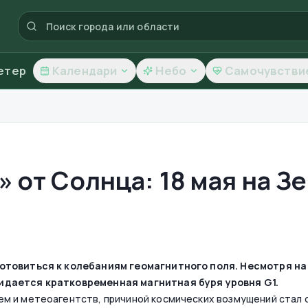
етер
Календари
Небо
Самочувстви
 от Солнца: 18 мая на З
готовиться к колебаниям геомагнитного поля. Несмотря на
идается кратковременная магнитная буря уровня G1.
м и метеоагентств, причиной космических возмущений стал с