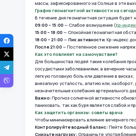
массы, зафиксированного на Солнце в эти вых
График геомагнитной активности на сегод
В течение дня геомагнитная ситуация будет 
09:00 – 15:00
— Слабое возмущение (
Kp-инде
15:00 – 18:00
— Спокойная геомагнитная обстан
18:00 – 21:00
—
Пик активности
. Kp-индекс д
После 21:00
— Постепенное снижение напряже
Как это повлияет на самочувствие?
Для большинства людей такие колебания прой
сосудистыми заболеваниями, в вечерние час
легкую головную боль или давление в висках;
внезапную усталость, апатию или, наоборот,
незначительные колебания артериального да
Важно:
Прогноз солнечной активности обновл
паниковать, так как буря является слабой и п
Как защитить организм: советы врача
Чтобы минимизировать влияние вечернего ге
Контролируйте водный баланс:
Пейте больш
Снизьте нагрузку:
Ограничьте употребление 