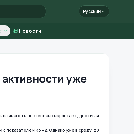
Русский
е
Новости
к активности уже
 активность постепенно нарастает, достигая
м с показателем
Kp=2
. Однако уже в среду,
29