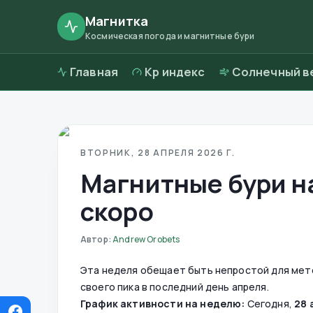
Магнитка
Космическая погода и магнитные бури
Главная
Kp индекс
Солнечный в
ВТОРНИК, 28 АПРЕЛЯ 2026 Г.
Магнитные бури на
скоро
Автор
:
Andrew Orobets
Эта неделя обещает быть непростой для мет
своего пика в последний день апреля.
График активности на неделю:
Сегодня,
28 