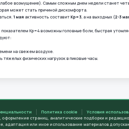
лабое возмущение). Самым сложным днем недели станет чет
оторая может стать причиной дискомфорта.
аться.
1 мая
активность составит
Kp=3
, а на выходных (
2-3 ма
с показателем Kp=4 возможны головные боли, быстрая утомля
ндуют:
емени на свежем воздухе.
ь тяжелых физических нагрузок в пиковые часы.
денциальности
Политика cookie
Условия использо
у, оформление страниц, аналитические подборки и редакци
ие, адаптация или иное использование материалов допуска