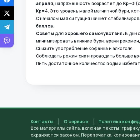
апреля
, напряженность возрастет до
Kp=3
(с
Kp=4
. Это уровень малой магнитной бури, к
С началом мая ситуация начнет стабилизиров
баллов
.
Советы для хорошего самочувствия:
В дни 
минимизировать влияние бури, врачи рекоме
Снизить употребление кофеина и алкоголя.
Соблюдать режим сна и проводить больше вр
Пить достаточное количество воды и избегат
Контакты
О сервисе
Политика конфи
Все материалы сайта, включая тексты, график
охраняются законом. Перепечатка, копирован