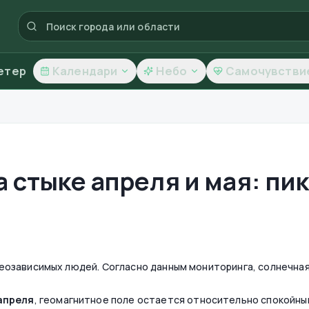
етер
Календари
Небо
Самочувстви
 стыке апреля и мая: пи
еозависимых людей. Согласно данным мониторинга, солнечная
апреля
, геомагнитное поле остается относительно спокойны