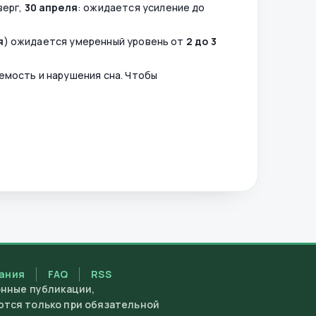
верг,
30 апреля
: ожидается усиление до
я
) ожидается умеренный уровень от
2 до 3
емость и нарушения сна. Чтобы
вания
FAQ
RSS
онные публикации,
ются только при обязательной