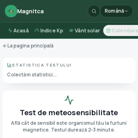
Magnitca
Română
Acasă
Indice Kp
Vânt solar
Calendar
La pagina principală
STATISTICA TESTULUI
Colectăm statistici...
Test de meteosensibilitate
Află cât de sensibil este organismul tău la furtuni
magnetice. Testul durează 2-3 minute.