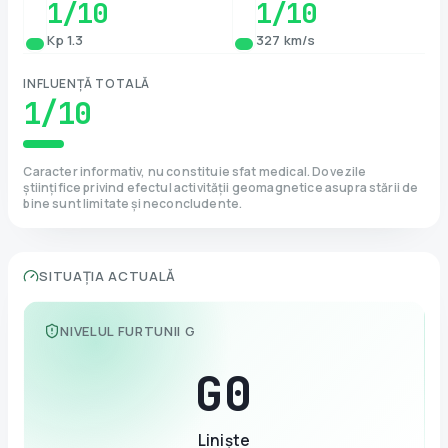
1
/10
1
/10
Kp 1.3
327 km/s
INFLUENȚĂ TOTALĂ
1
/10
Caracter informativ, nu constituie sfat medical. Dovezile
științifice privind efectul activității geomagnetice asupra stării de
bine sunt limitate și neconcludente.
SITUAȚIA ACTUALĂ
NIVELUL FURTUNII G
G
0
Liniște