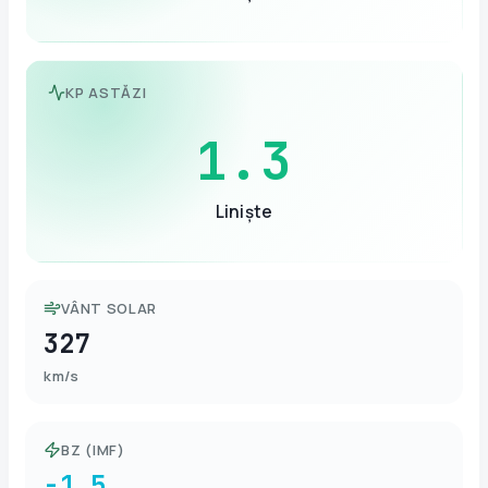
KP ASTĂZI
1.3
Liniște
VÂNT SOLAR
327
km/s
BZ (IMF)
-1.5