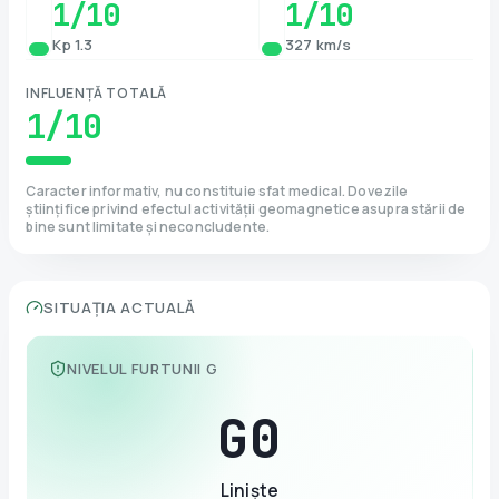
1
/10
1
/10
Kp 1.3
327 km/s
INFLUENȚĂ TOTALĂ
1
/10
Caracter informativ, nu constituie sfat medical. Dovezile
științifice privind efectul activității geomagnetice asupra stării de
bine sunt limitate și neconcludente.
SITUAȚIA ACTUALĂ
NIVELUL FURTUNII G
G
0
Liniște