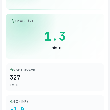
KP ASTĂZI
1.3
Liniște
VÂNT SOLAR
327
km/s
BZ (IMF)
-1.0