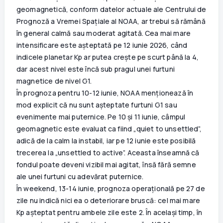
geomagnetică, conform datelor actuale ale Centrului de
Prognoză a Vremei Spațiale al NOAA, ar trebui să rămână
în general calmă sau moderat agitată. Cea mai mare
intensificare este așteptată pe 12 iunie 2026, când
indicele planetar Kp ar putea crește pe scurt până la 4,
dar acest nivel este încă sub pragul unei furtuni
magnetice de nivel G1.
În prognoza pentru 10-12 iunie, NOAA menționează în
mod explicit că nu sunt așteptate furtuni G1 sau
evenimente mai puternice. Pe 10 și 11 iunie, câmpul
geomagnetic este evaluat ca fiind „quiet to unsettled”,
adică de la calm la instabil, iar pe 12 iunie este posibilă
trecerea la „unsettled to active”. Aceasta înseamnă că
fondul poate deveni vizibil mai agitat, însă fără semne
ale unei furtuni cu adevărat puternice.
În weekend, 13-14 iunie, prognoza operațională pe 27 de
zile nu indică nici ea o deteriorare bruscă: cel mai mare
Kp așteptat pentru ambele zile este 2. În același timp, în