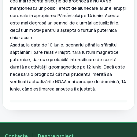
cea mai recentă discuție de prognoză a NOAA se
menționează un posibil efect de alunecare al unei erupții
coronale în apropierea Pământului pe 14 iunie. Acesta
este mai degrabă un semnal de a urmări actualizările,
decât un motiv pentru a aștepta o furtună puternică
chiar acum.
Așadar, la data de 10 iunie, scenariul până la sfârșitul
săptămânii pare relativ liniștit: fără furtuni magnetice
puternice, dar cu o probabilă intensificare de scurtă
durată a activității geomagnetice pe 12 iunie. Dacă este
necesară o prognoză cât mai prudentă, merită să
verificați actualizările NOAA mai aproape de duminică, 14
iunie, când estimarea ar putea fi ajustată.
Contacte
Despre proiect