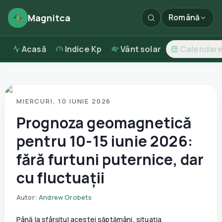
Magnitca
Română
Acasă
Indice Kp
Vânt solar
Calendar
MIERCURI, 10 IUNIE 2026
Prognoza geomagnetică
pentru 10-15 iunie 2026:
fără furtuni puternice, dar
cu fluctuații
Autor
:
Andrew Orobets
Până la sfârșitul acestei săptămâni, situația