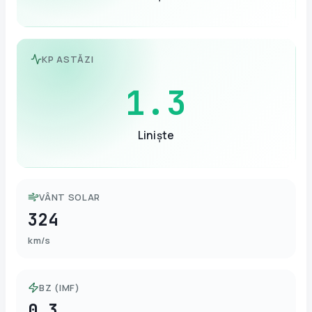
KP ASTĂZI
1.3
Liniște
VÂNT SOLAR
324
km/s
BZ (IMF)
0.3