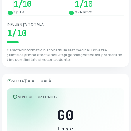
1
/10
1
/10
Kp 1.3
324 km/s
INFLUENȚĂ TOTALĂ
1
/10
Caracter informativ, nu constituie sfat medical. Dovezile
științifice privind efectul activității geomagnetice asupra stării de
bine sunt limitate și neconcludente.
SITUAȚIA ACTUALĂ
NIVELUL FURTUNII G
G
0
Liniște