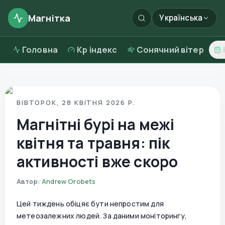
Магнітка
Українська
Головна
Kp індекс
Сонячний вітер
ВІВТОРОК, 28 КВІТНЯ 2026 Р.
Магнітні бурі на межі
квітня та травня: пік
активності вже скоро
Автор
:
Andrew Orobets
Цей тиждень обіцяє бути непростим для
метеозалежних людей. За даними моніторингу,