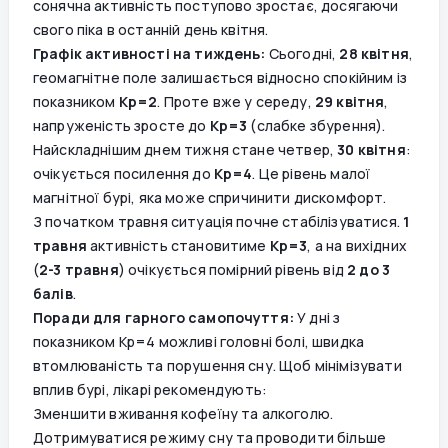
сонячна активність поступово зростає, досягаючи
свого піка в останній день квітня.
Графік активності на тиждень:
Сьогодні,
28 квітня
,
геомагнітне поле залишається відносно спокійним із
показником
Kp=2
. Проте вже у середу,
29 квітня
,
напруженість зросте до
Kp=3
(слабке збурення).
Найскладнішим днем тижня стане четвер,
30 квітня
:
очікується посилення до
Kp=4
. Це рівень малої
магнітної бурі, яка може спричинити дискомфорт.
З початком травня ситуація почне стабілізуватися.
1
травня
активність становитиме
Kp=3
, а на вихідних
(
2-3 травня
) очікується помірний рівень від
2 до 3
балів
.
Поради для гарного самопочуття:
У дні з
показником Kp=4 можливі головні болі, швидка
втомлюваність та порушення сну. Щоб мінімізувати
вплив бурі, лікарі рекомендують:
Зменшити вживання кофеїну та алкоголю.
Дотримуватися режиму сну та проводити більше