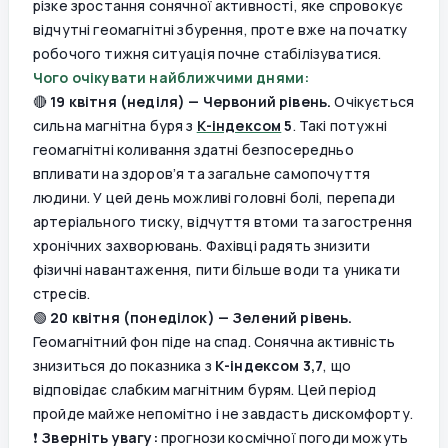
різке зростання сонячної активності, яке спровокує
відчутні геомагнітні збурення, проте вже на початку
робочого тижня ситуація почне стабілізуватися.
Чого очікувати найближчими днями:
🔴
19 квітня (неділя) — Червоний рівень.
Очікується
сильна магнітна буря з
К-індексом
5
. Такі потужні
геомагнітні коливання здатні безпосередньо
впливати на здоров’я та загальне самопочуття
людини. У цей день можливі головні болі, перепади
артеріального тиску, відчуття втоми та загострення
хронічних захворювань. Фахівці радять знизити
фізичні навантаження, пити більше води та уникати
стресів.
🟢
20 квітня (понеділок) — Зелений рівень.
Геомагнітний фон піде на спад. Сонячна активність
знизиться до показника з
К-індексом 3,7
, що
відповідає слабким магнітним бурям. Цей період
пройде майже непомітно і не завдасть дискомфорту.
❗️
Зверніть увагу:
прогнози космічної погоди можуть