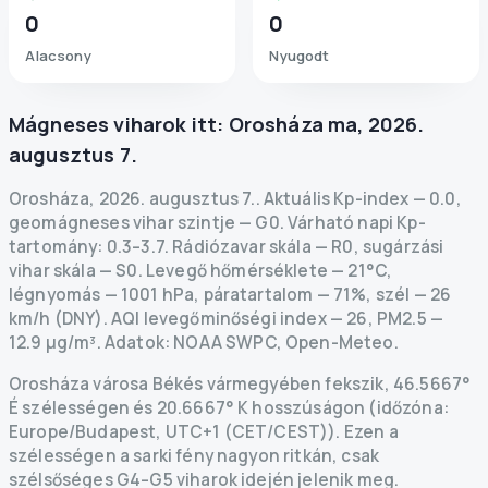
0
0
Alacsony
Nyugodt
Mágneses viharok itt:
Orosháza
ma
,
2026.
augusztus 7.
Orosháza
,
2026. augusztus 7.
.
Aktuális Kp-index
—
0.0
,
geomágneses vihar szintje
— G
0
.
Várható napi Kp-
tartomány: 0.3–3.7.
Rádiózavar skála
— R
0
,
sugárzási
vihar skála
— S
0
.
Levegő hőmérséklete — 21°C,
légnyomás — 1001 hPa, páratartalom — 71%, szél — 26
km/h (DNY).
AQI levegőminőségi index — 26, PM2.5 —
12.9 µg/m³.
Adatok
: NOAA SWPC, Open-Meteo.
Orosháza városa Békés vármegyében fekszik, 46.5667°
É szélességen és 20.6667° K hosszúságon (időzóna:
Europe/Budapest, UTC+1 (CET/CEST)). Ezen a
szélességen a sarki fény nagyon ritkán, csak
szélsőséges G4–G5 viharok idején jelenik meg.