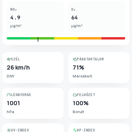
NO₂
O₃
4.9
64
µg/m³
µg/m³
SZÉL
PÁRATARTALOM
26 km/h
71%
DNY
Mérsékelt
LÉGNYOMÁS
FELHŐZET
1001
100%
hPa
Borult
UV-INDEX
KP-INDEX