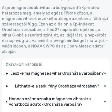
A geomágneses aktivitást a bolygószintű Kp-index
határozza meg, amely az egész Földre közös, a
mágneses viharok érzékelhetősége azonban a földrajzi
szélességtől függ. Ezen az oldalon a Kp-indexet
Orosháza városában, a 3 és 27 napos előrejelzést, a
vihar G-skála szerinti szintjét, az időjárást, a napkeltét
és napnyugtát, valamint a levegőminőséget mutatjuk —
valós időben, a NOAA SWPC és az Open-Meteo adatai
alapján.
GYAKORI KÉRDÉSEK
Lesz-e ma mágneses vihar Orosháza városában?
▾
Látható-e a sarki fény Orosháza városában?
▾
Honnan származnak a mágneses viharokra
▾
vonatkozó adatok Orosháza városára?