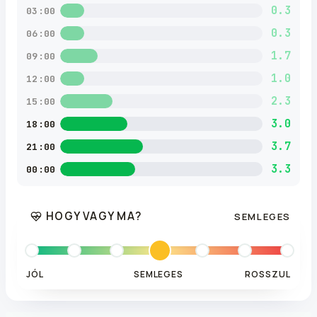
0.3
03:00
0.3
06:00
1.7
09:00
1.0
12:00
2.3
15:00
3.0
18:00
3.7
21:00
3.3
00:00
HOGY VAGY MA?
SEMLEGES
JÓL
SEMLEGES
ROSSZUL