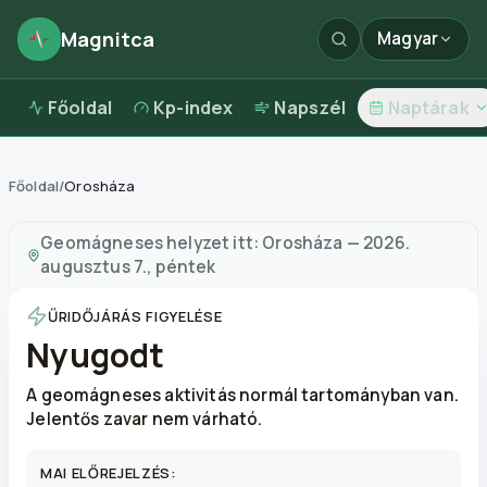
Magnitca
Magyar
Főoldal
Kp-index
Napszél
Naptárak
Főoldal
/
Orosháza
Mágneses viharok itt:
Orosháza
—
időjárás és levegő
Geomágneses helyzet itt:
Orosháza
—
2026.
augusztus 7., péntek
ŰRIDŐJÁRÁS FIGYELÉSE
Nyugodt
A geomágneses aktivitás normál tartományban van.
Jelentős zavar nem várható.
MAI ELŐREJELZÉS: