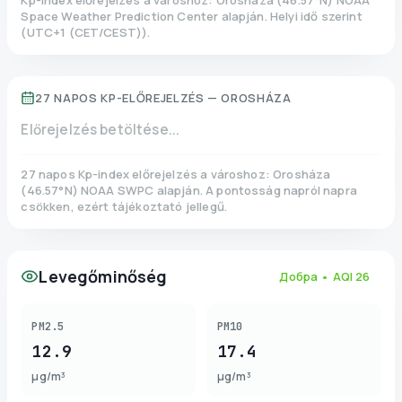
Kp-index előrejelzés a városhoz:
Orosháza
(
46.57
°N)
NOAA
Space Weather Prediction Center alapján. Helyi idő szerint
(
UTC+1 (CET/CEST)
).
27 NAPOS KP-ELŐREJELZÉS —
OROSHÁZA
Előrejelzés betöltése...
27 napos Kp-index előrejelzés a városhoz:
Orosháza
(
46.57
°N)
NOAA SWPC alapján. A pontosság napról napra
csökken, ezért tájékoztató jellegű.
Levegőminőség
Добра
• AQI
26
PM2.5
PM10
12.9
17.4
µg/m³
µg/m³