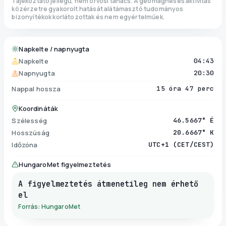
Tájékoztató jellegű, nem orvosi tanács. A geomágneses aktivitás
közérzetre gyakorolt hatását alátámasztó tudományos
bizonyítékok korlátozottak és nem egyértelműek.
Napkelte / napnyugta
Napkelte
04:43
Napnyugta
20:30
Nappal hossza
15 óra 47 perc
Koordináták
Szélesség
46.5667° É
Hosszúság
20.6667° K
Időzóna
UTC+1 (CET/CEST)
HungaroMet figyelmeztetés
A figyelmeztetés átmenetileg nem érhető
el
Forrás: HungaroMet