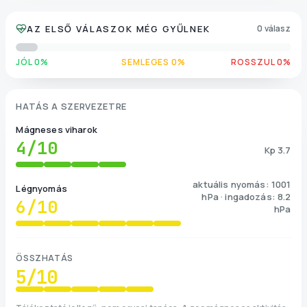
AZ ELSŐ VÁLASZOK MÉG GYŰLNEK
0 válasz
JÓL 0%
SEMLEGES 0%
ROSSZUL 0%
HATÁS A SZERVEZETRE
Mágneses viharok
4
/10
Kp 3.7
aktuális nyomás: 1001
Légnyomás
hPa · ingadozás: 8.2
6
/10
hPa
ÖSSZHATÁS
5
/10