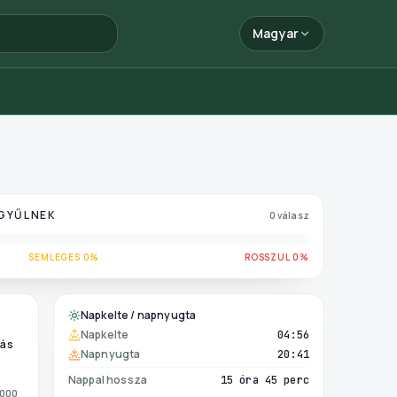
Magyar
 GYŰLNEK
0 válasz
SEMLEGES 0%
ROSSZUL 0%
Napkelte / napnyugta
Napkelte
04:56
ás
Napnyugta
20:41
Nappal hossza
15 óra 45 perc
1000