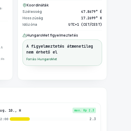
Koordináták
s:
Szélesség
47.8679° É
Hosszúság
17.2699° K
Időzóna
UTC+1 (CET/CEST)
HungaroMet figyelmeztetés
A figyelmeztetés átmenetileg
 A
nem érhető el
 és
Forrás: HungaroMet
aug. 10., H
max. Kp
2.3
2.3
02:00