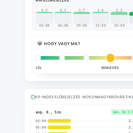
MAI ELŐREJELZÉS:
0.3
0.3
1.7
1.0
2.3
03:00
06:00
09:00
12:00
15:00
HOGY VAGY MA?
JÓL
SEMLEGES
KP-INDEX ELŐREJELZÉS:
MOSONMAGYARÓVÁR
3 N
aug. 8., Szo
max. Kp
2.
2.
02:00
2.
05:00