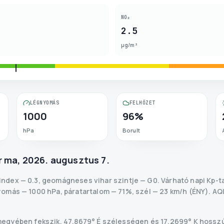
NO₂
2.5
µg/m³
LÉGNYOMÁS
FELHŐZET
1000
96%
hPa
Borult
r
ma
,
2026. augusztus 7.
-index
—
0.3
,
geomágneses vihar szintje
— G
0
.
Várható napi Kp-t
omás — 1000 hPa, páratartalom — 71%, szél — 23 km/h (ÉNY).
AQI
yében fekszik, 47.8679° É szélességen és 17.2699° K hossz