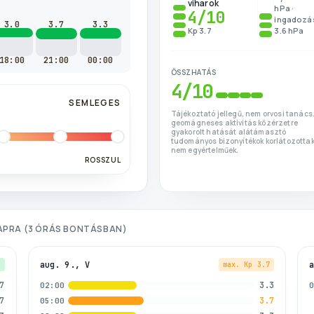
viharok
hPa ·
4
/10
ingadozá
3.0
3.7
3.3
Kp 3.7
3.6 hPa
18:00
21:00
00:00
ÖSSZHATÁS
4
/10
SEMLEGES
Tájékoztató jellegű, nem orvosi tanács.
geomágneses aktivitás közérzetre
gyakorolt hatását alátámasztó
tudományos bizonyítékok korlátozottak
nem egyértelműek.
ROSSZUL
APRA (3 ÓRÁS BONTÁSBAN)
aug. 9., V
7
max. Kp
3.7
7
3.3
02:00
7
3.7
05:00