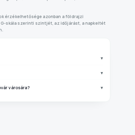
ok érzékelhetősége azonban a földrajzi
skála szerinti szintjét, az időjárást, a napkeltét
n.
▾
▾
vár városára?
▾