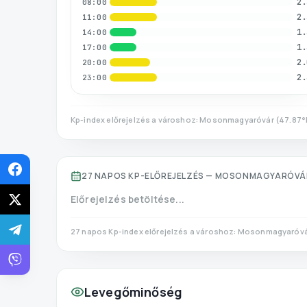
2.
08:00
2.
11:00
1.
14:00
1.
17:00
2.
20:00
2.
23:00
Kp-index előrejelzés a városhoz:
Mosonmagyaróvár
(
47.87
°
27 NAPOS KP-ELŐREJELZÉS —
MOSONMAGYARÓVÁ
Előrejelzés betöltése...
27 napos Kp-index előrejelzés a városhoz:
Mosonmagyaróvá
Levegőminőség