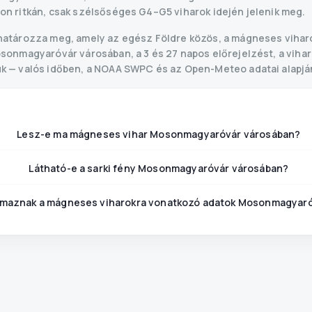
n ritkán, csak szélsőséges G4–G5 viharok idején jelenik meg.
határozza meg, amely az egész Földre közös, a mágneses vihar
onmagyaróvár városában, a 3 és 27 napos előrejelzést, a vihar G-
k — valós időben, a NOAA SWPC és az Open-Meteo adatai alapjá
Lesz-e ma mágneses vihar Mosonmagyaróvár városában?
Látható-e a sarki fény Mosonmagyaróvár városában?
maznak a mágneses viharokra vonatkozó adatok Mosonmagyaró