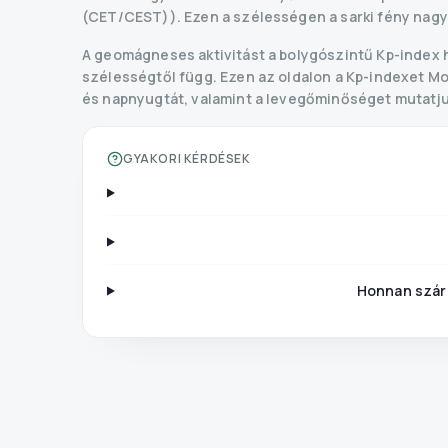
(CET/CEST)). Ezen a szélességen a sarki fény nagyo
A geomágneses aktivitást a bolygószintű Kp-index 
szélességtől függ. Ezen az oldalon a Kp-indexet Mos
és napnyugtát, valamint a levegőminőséget mutatju
GYAKORI KÉRDÉSEK
Honnan szár