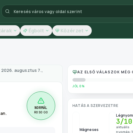
tárak
Égbolt
Közérzet
dőjárás és levegőminőség
—
2026. augusztus 7.,
AZ ELSŐ VÁLASZOK MÉG
JÓL 0%
HATÁS A SZERVEZETRE
NORMÁL
R0 S0 G0
an.
Légnyom
3
/10
aktuális
Mágneses
nyomás: 