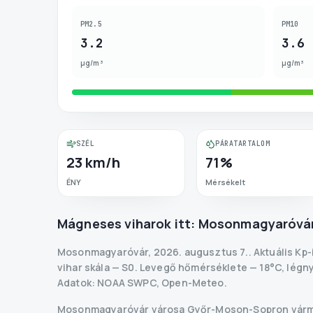
PM2.5
PM10
3.2
3.6
µg/m³
µg/m³
SZÉL
PÁRATARTALOM
23 km/h
71%
ÉNY
Mérsékelt
Mágneses viharok itt:
Mosonmagyaróvá
Mosonmagyaróvár
,
2026. augusztus 7.
.
Aktuális Kp
vihar skála
— S
0
.
Levegő hőmérséklete — 18°C, légny
Adatok
: NOAA SWPC, Open-Meteo.
Mosonmagyaróvár városa Győr-Moson-Sopron vármeg