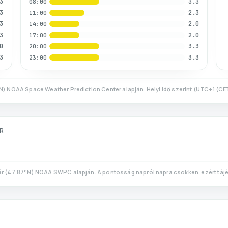
3
3.3
08:00
3
2.3
11:00
3
2.0
14:00
3
2.0
17:00
0
3.3
20:00
3
3.3
23:00
N)
NOAA Space Weather Prediction Center alapján. Helyi idő szerint
(
UTC+1 (CE
R
r
(
47.87
°N)
NOAA SWPC alapján. A pontosság napról napra csökken, ezért tájé