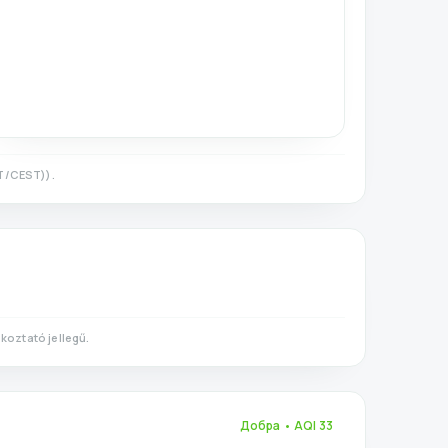
T/CEST)
).
koztató jellegű.
Добра
• AQI
33