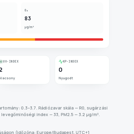
O₃
83
µg/m³
UV-INDEX
KP-INDEX
2
0
Alacsony
Nyugodt
artomány: 0.3–3.7.
Rádiózavar skála
— R
0
,
sugárzási
 levegőminőségi index — 33, PM2.5 — 3.2 µg/m³.
úságon (időzóna: Europe/Budapest, UTC+1