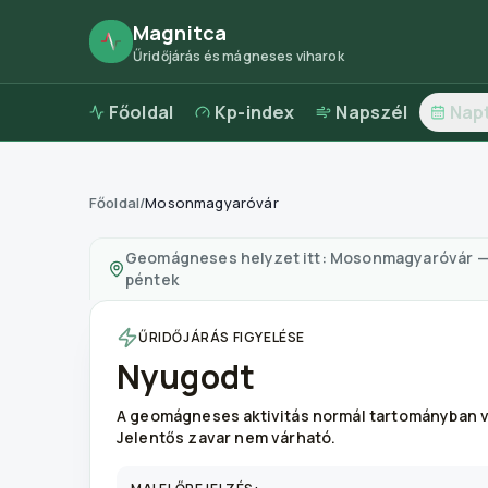
Magnitca
Űridőjárás és mágneses viharok
Főoldal
Kp-index
Napszél
Nap
Főoldal
/
Mosonmagyaróvár
Mágneses viharok itt:
Mosonmagyaróvár
—
i
Geomágneses helyzet itt:
Mosonmagyaróvár
péntek
ŰRIDŐJÁRÁS FIGYELÉSE
Nyugodt
A geomágneses aktivitás normál tartományban v
Jelentős zavar nem várható.